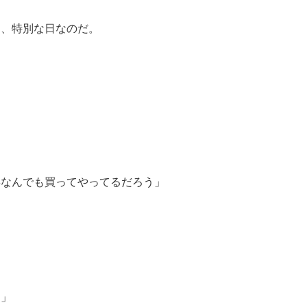
に、特別な日なのだ。
」
年なんでも買ってやってるだろう」
す」