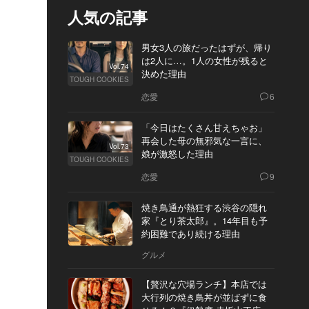
人気の記事
男女3人の旅だったはずが、帰り
は2人に…。1人の女性が残ると
Vol.74
決めた理由
TOUGH COOKIES
恋愛
6
「今日はたくさん甘えちゃお」
再会した母の無邪気な一言に、
Vol.73
娘が激怒した理由
TOUGH COOKIES
恋愛
9
焼き鳥通が熱狂する渋谷の隠れ
家『とり茶太郎』。14年目も予
約困難であり続ける理由
グルメ
【贅沢な穴場ランチ】本店では
大行列の焼き鳥丼が並ばずに食