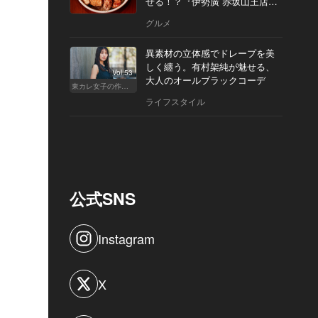
せる！？『伊勢廣 赤坂山王店』
へ
グルメ
異素材の立体感でドレープを美
しく纏う。有村架純が魅せる、
Vol.53
大人のオールブラックコーデ
東カレ女子の作り方
ライフスタイル
公式SNS
Instagram
X