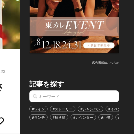
広告掲載はこちら≫
.23
記事を探す
さ
#ワイン
#ストーリー
#シャンパン
#イベント
#ランチ
#焼き鳥
#カウンター
#小説
#恋愛