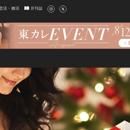
新のグルメ、洗練されたライフスタイル情報
恋活・婚活
月刊誌