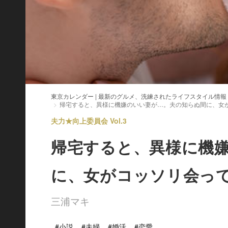
東京カレンダー | 最新のグルメ、洗練されたライフスタイル情報
帰宅すると、異様に機嫌のいい妻が…。夫の知らぬ間に、女
夫力★向上委員会 Vol.3
帰宅すると、異様に機
に、女がコッソリ会っ
三浦マキ
#小説
#夫婦
#婚活
#恋愛