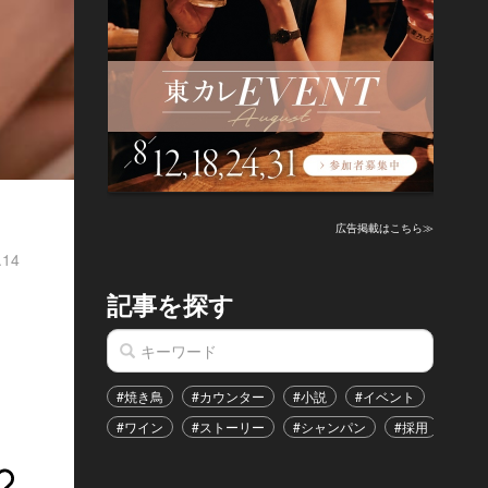
広告掲載はこちら≫
.14
記事を探す
#焼き鳥
#カウンター
#小説
#イベント
#港区
#ワイン
#ストーリー
#シャンパン
#採用
#恋