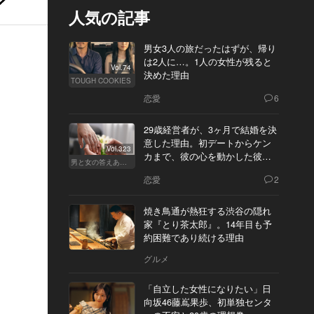
人気の記事
男女3人の旅だったはずが、帰り
は2人に…。1人の女性が残ると
Vol.74
決めた理由
TOUGH COOKIES
恋愛
6
29歳経営者が、3ヶ月で結婚を決
意した理由。初デートからケン
Vol.323
カまで、彼の心を動かした彼女
男と女の答えあわせ【Q】
の態度とは
恋愛
2
焼き鳥通が熱狂する渋谷の隠れ
家『とり茶太郎』。14年目も予
約困難であり続ける理由
グルメ
「自立した女性になりたい」日
向坂46藤嶌果歩、初単独センタ