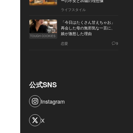
ーの不安と20歳の理想像
ライフスタイル
「今日はたくさん甘えちゃお」
再会した母の無邪気な一言に、
Vol.73
娘が激怒した理由
TOUGH COOKIES
恋愛
9
公式SNS
Instagram
X