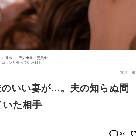
連載
夫力★向上委員会
がコッソリ会っていた相手
2021.09
嫌のいい妻が…。夫の知らぬ間
ていた相手
88