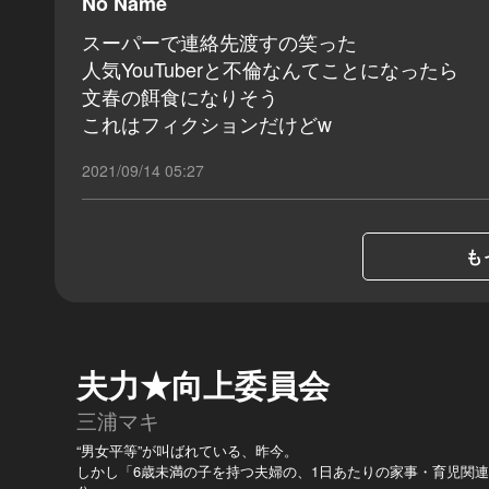
No Name
スーパーで連絡先渡すの笑った
人気YouTuberと不倫なんてことになったら
文春の餌食になりそう
これはフィクションだけどw
2021/09/14 05:27
も
夫力★向上委員会
三浦マキ
“男女平等”が叫ばれている、昨今。
しかし「6歳未満の子を持つ夫婦の、1日あたりの家事・育児関連