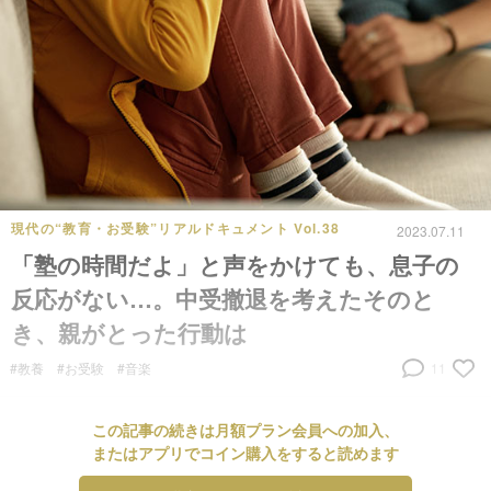
現代の“教育・お受験”リアルドキュメント Vol.38
2023.07.11
「塾の時間だよ」と声をかけても、息子の
反応がない…。中受撤退を考えたそのと
き、親がとった行動は
#教養
#お受験
#音楽
11
この記事の続きは月額プラン会員への加入、
またはアプリでコイン購入をすると読めます