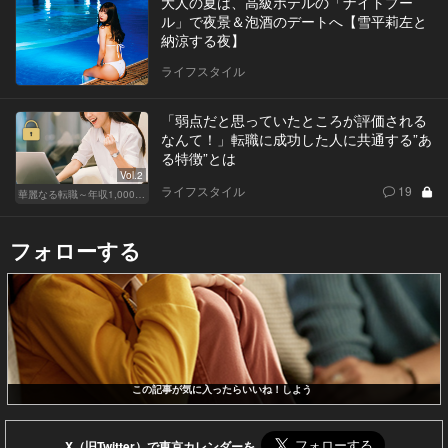
大人の夏は、高級ホテルの「ナイトプー
ル」で夜景＆泡酒のデートへ【雪平莉左と
納涼する夜】
ライフスタイル
「弱点だと思っていたところが評価される
なんて！」転職に成功した人に共通する”あ
る特徴”とは
Vol.2
ライフスタイル
19
華麗なる転職～年収1,000万超の道～
フォローする
この記事が気に入ったらいいね！しよう
X（旧Twitter）で東京カレンダーを