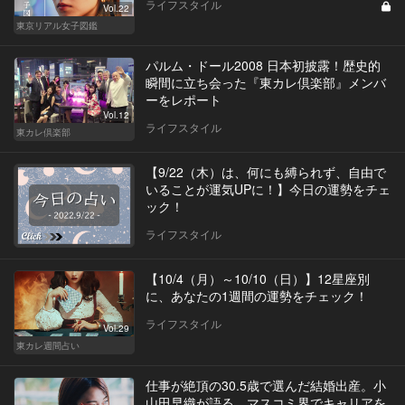
ライフスタイル
Vol.22
東京リアル女子図鑑
パルム・ドール2008 日本初披露！歴史的
瞬間に立ち会った『東カレ倶楽部』メンバ
ーをレポート
Vol.12
ライフスタイル
東カレ倶楽部
【9/22（木）は、何にも縛られず、自由で
いることが運気UPに！】今日の運勢をチェ
ック！
ライフスタイル
【10/4（月）～10/10（日）】12星座別
に、あなたの1週間の運勢をチェック！
ライフスタイル
Vol.29
東カレ週間占い
仕事が絶頂の30.5歳で選んだ結婚出産。小
山田早織が語る、マスコミ界でキャリアを