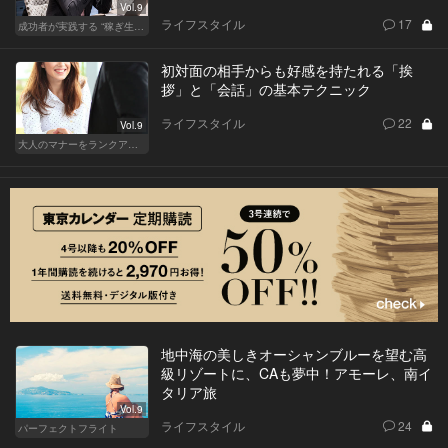
Vol.9
ライフスタイル
17
成功者が実践する “稼ぎ生活”
初対面の相手からも好感を持たれる「挨
拶」と「会話」の基本テクニック
ライフスタイル
22
Vol.9
大人のマナーをランクアップせよ
地中海の美しきオーシャンブルーを望む高
級リゾートに、CAも夢中！アモーレ、南イ
タリア旅
Vol.9
ライフスタイル
24
パーフェクトフライト