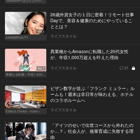
Transform〜あなたは今の自分に満足してますか？〜
26歳外資女子の１日に密着！リモート仕事
Dayで、美容＆健康のためにやっているこ
ととは？
Vol.1
ライフスタイル
24時間BEAUTY
異業種からAmazonに転職した20代女性
が、年収1,000万超えを叶えた理由
ライフスタイル
21
Vol.7
華麗なる転職～年収1,000万超の道～
ビザン数字が並ぶ「フランク ミュラー」ル
ームも！週末は非日常が味わえる、ホテル
のコラボルームへ
Vol.3
ライフスタイル
Editor's Choice～hotel～
「アイツのせいで出世コースから外れたの
か…？」社会人が、後輩育成に失敗する理
由