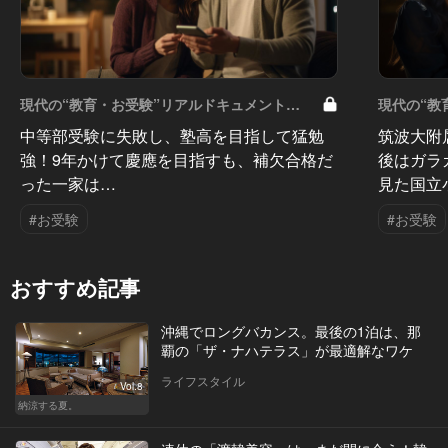
現代の“教育・お受験”リアルドキュメント
現代の“教
Vol.50
Vol.49
中等部受験に失敗し、塾高を目指して猛勉
筑波大附
強！9年かけて慶應を目指すも、補欠合格だ
後はガラ
った一家は…
見た国立
#お受験
#お受験
おすすめ記事
沖縄でロングバカンス。最後の1泊は、那
覇の「ザ・ナハテラス」が最適解なワケ
ライフスタイル
Vol.8
納涼する夏。