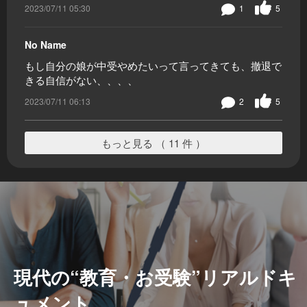
2023/07/11 05:30
1
5
No Name
もし自分の娘が中受やめたいって言ってきても、撤退で
きる自信がない、、、、
2023/07/11 06:13
2
5
もっと見る （ 11 件 ）
現代の“教育・お受験”リアルドキ
ュメント