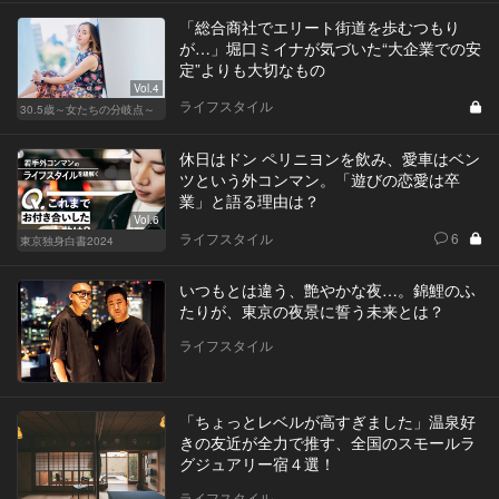
「総合商社でエリート街道を歩むつもり
が…」堀口ミイナが気づいた“大企業での安
定”よりも大切なもの
Vol.4
ライフスタイル
30.5歳～女たちの分岐点～
休日はドン ペリニヨンを飲み、愛車はベン
ツという外コンマン。「遊びの恋愛は卒
業」と語る理由は？
Vol.6
ライフスタイル
6
東京独身白書2024
いつもとは違う、艶やかな夜…。錦鯉のふ
たりが、東京の夜景に誓う未来とは？
ライフスタイル
「ちょっとレベルが高すぎました」温泉好
きの友近が全力で推す、全国のスモールラ
グジュアリー宿４選！
ライフスタイル