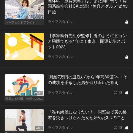
連休の「渡韓美容」は、まだ間に合う！韓
国系航空会社CAに聞く“美容とグルメ”2泊3
日旅
Vol.11
ライフスタイル
パーフェクトフライト
【李家幽竹先生が監修】兎のようにピョン
と飛躍できる1年に！東京・開運初詣スポ
ット2023
ライフスタイル
“月給7万円の皿洗い”から“年商30億”へ！そ
の成功を手放した男が辿り着いた答え
ライフスタイル
18
Vol.13
華麗なる転職～年収1,000万超の道～
「私も綺麗になりたい！」同窓会で美の格
差を突きつけられた女が始めた3つのこと
ライフスタイル
18
Vol.6