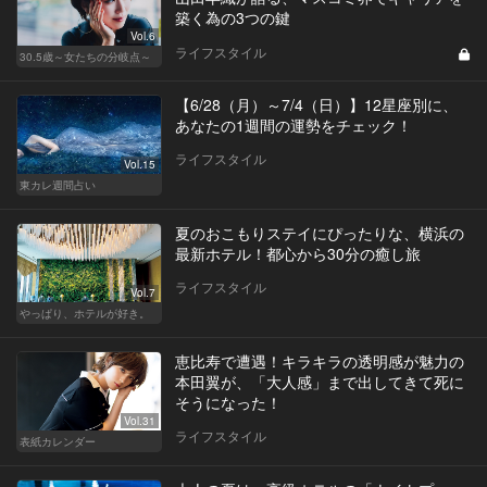
築く為の3つの鍵
Vol.6
ライフスタイル
30.5歳～女たちの分岐点～
【6/28（月）～7/4（日）】12星座別に、
あなたの1週間の運勢をチェック！
ライフスタイル
Vol.15
東カレ週間占い
夏のおこもりステイにぴったりな、横浜の
最新ホテル！都心から30分の癒し旅
ライフスタイル
Vol.7
やっぱり、ホテルが好き。
恵比寿で遭遇！キラキラの透明感が魅力の
本田翼が、「大人感」まで出してきて死に
そうになった！
Vol.31
ライフスタイル
表紙カレンダー