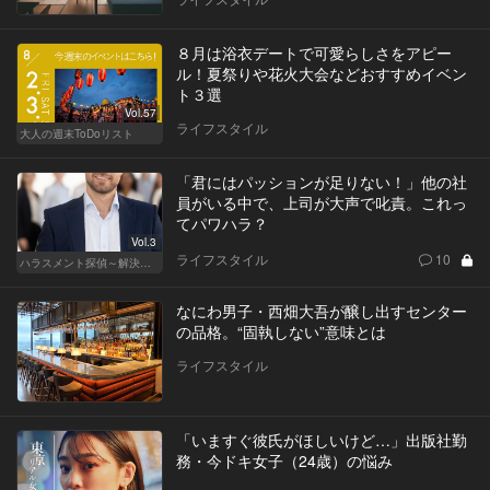
８月は浴衣デートで可愛らしさをアピー
ル！夏祭りや花火大会などおすすめイベン
ト３選
Vol.57
ライフスタイル
大人の週末ToDoリスト
「君にはパッションが足りない！」他の社
員がいる中で、上司が大声で叱責。これっ
てパワハラ？
Vol.3
ライフスタイル
10
ハラスメント探偵～解決編～
なにわ男子・西畑大吾が醸し出すセンター
の品格。“固執しない”意味とは
ライフスタイル
「いますぐ彼氏がほしいけど…」出版社勤
務・今ドキ女子（24歳）の悩み