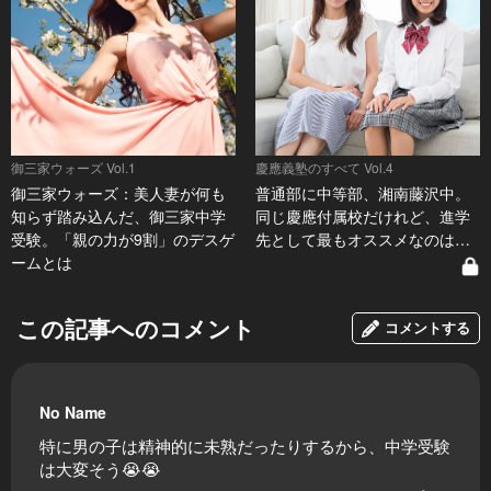
御三家ウォーズ Vol.1
慶應義塾のすべて Vol.4
御三家ウォーズ：美人妻が何も
普通部に中等部、湘南藤沢中。
知らず踏み込んだ、御三家中学
同じ慶應付属校だけれど、進学
受験。「親の力が9割」のデスゲ
先として最もオススメなのは…
ームとは
この記事へのコメント
コメントする
No Name
特に男の子は精神的に未熟だったりするから、中学受験
は大変そう😭😭