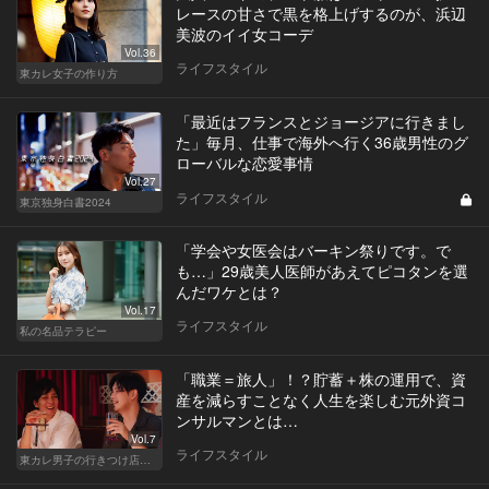
レースの甘さで黒を格上げするのが、浜辺
美波のイイ女コーデ
Vol.36
ライフスタイル
東カレ女子の作り方
「最近はフランスとジョージアに行きまし
た」毎月、仕事で海外へ行く36歳男性のグ
ローバルな恋愛事情
Vol.27
ライフスタイル
東京独身白書2024
「学会や女医会はバーキン祭りです。で
も…」29歳美人医師があえてピコタンを選
んだワケとは？
Vol.17
ライフスタイル
私の名品テラピー
「職業＝旅人」！？貯蓄＋株の運用で、資
産を減らすことなく人生を楽しむ元外資コ
ンサルマンとは…
Vol.7
ライフスタイル
東カレ男子の行きつけ店でハシゴ酒