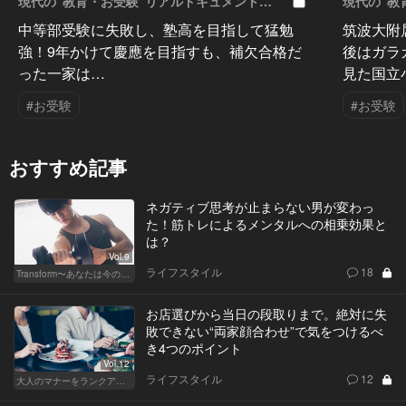
現代の“教育・お受験”リアルドキュメント
現代の“教
Vol.50
Vol.49
中等部受験に失敗し、塾高を目指して猛勉
筑波大附
強！9年かけて慶應を目指すも、補欠合格だ
後はガラ
った一家は…
見た国立
#お受験
#お受験
おすすめ記事
ネガティブ思考が止まらない男が変わっ
た！筋トレによるメンタルへの相乗効果と
は？
Vol.9
ライフスタイル
18
Transform〜あなたは今の自分に満足してますか？〜
お店選びから当日の段取りまで。絶対に失
敗できない“両家顔合わせ”で気をつけるべ
き4つのポイント
Vol.12
ライフスタイル
12
大人のマナーをランクアップせよ