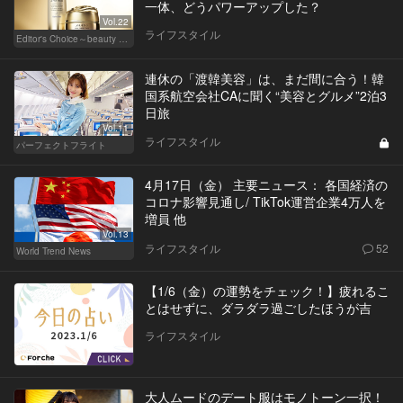
一体、どうパワーアップした？
Vol.22
ライフスタイル
Editor's Choice～beauty & wellness～
連休の「渡韓美容」は、まだ間に合う！韓
国系航空会社CAに聞く“美容とグルメ”2泊3
日旅
Vol.11
ライフスタイル
パーフェクトフライト
4月17日（金） 主要ニュース： 各国経済の
コロナ影響見通し/ TikTok運営企業4万人を
増員 他
Vol.13
ライフスタイル
52
World Trend News
【1/6（金）の運勢をチェック！】疲れるこ
とはせずに、ダラダラ過ごしたほうが吉
ライフスタイル
大人ムードのデート服はモノトーン一択！