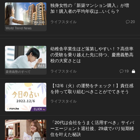
独身女性の「新築マンション購入」が増
加！購入者の平均年収は...いくら？
ライフスタイル
20
Vol.230
World Trend News
幼稚舎卒業生ほど落第しやすい！？高倍率
の受験を乗り越えた先に待つ、慶應義塾高
校の大変さとは
Vol.5
ライフスタイル
19
慶應義塾のすべて
【12/6（火）の運勢をチェック！】責任感
を持って取り組むべきことがでてきそう
ライフスタイル
「20代は会社をうまく活用すべき」サイバ
ーエージェント退社後、29歳でパリ短期移
住を叶えた秘訣
Vol.11