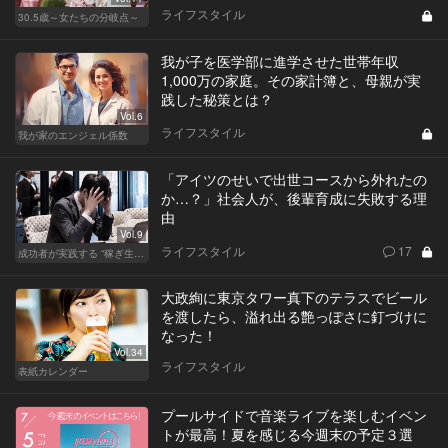
ライフスタイル
30.5歳～女たちの分岐点～
我が子を医学部に進学させた世帯年収
1,000万の家庭。その家計簿と、母親が実
践した秘策とは？
Vol.6
ライフスタイル
我が家のエンジェル係数
「アイツのせいで出世コースから外れたの
か…？」社会人が、後輩育成に失敗する理
由
Vol.9
ライフスタイル
17
成功者が実践する “稼ぎ生活”
大政絢に東京タワー真下のテラスでビール
を渡したら、溢れ出る艶っぽさに釘づけに
なった！
Vol.34
ライフスタイル
表紙カレンダー
プールサイドで音楽ライブを楽しむイベン
トが最高！夏を感じる今週末の予定３選