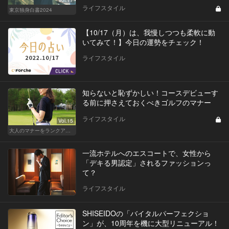
ライフスタイル
東京独身白書2024
【10/17（月）は、我慢しつつも柔軟に動
いてみて！】今日の運勢をチェック！
ライフスタイル
知らないと恥ずかしい！コースデビューす
る前に押さえておくべきゴルフのマナー
ライフスタイル
Vol.15
大人のマナーをランクアップせよ
一流ホテルへのエスコートで、女性から
「デキる男認定」されるファッションっ
て？
ライフスタイル
SHISEIDOの「バイタルパーフェクショ
ン」が、10周年を機に大型リニューアル！