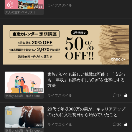
ライフスタイル
Vol.53
大人の週末ToDoリスト
家族がいても新しい挑戦は可能！ 「安定」
も「年収」も諦めずに“好き”を仕事にする
方法
Vol.12
ライフスタイル
17
華麗なる転職～年収1,000万超の道～
20代で年収900万の男が、キャリアアップ
のために入社初日から始めていたこと
ライフスタイル
20
Vol.6
華麗なる転職～年収1,000万超の道～