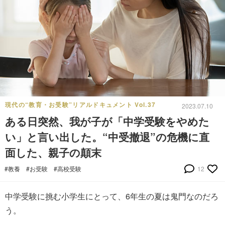
現代の“教育・お受験”リアルドキュメント Vol.37
2023.07.10
ある日突然、我が子が「中学受験をやめた
い」と言い出した。“中受撤退”の危機に直
面した、親子の顛末
#教養
#お受験
#高校受験
12
中学受験に挑む小学生にとって、6年生の夏は鬼門なのだろ
う。