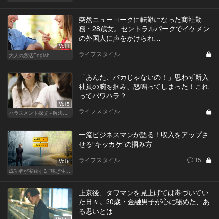
突然ニューヨークに転勤になった商社勤
務・28歳女。セントラルパークでイケメン
の外国人に声をかけられ…
Vol.1
ライフスタイル
大人の恋活English
「あんた、バカじゃないの！」思わず新入
社員の腕を掴み、怒鳴ってしまった！これ
ってパワハラ？
Vol.5
ライフスタイル
ハラスメント探偵～解決編～
一流ビジネスマンが語る！収入をアップさ
せる“キッカケ”の掴み方
ライフスタイル
15
Vol.6
成功者が実践する “稼ぎ生活”
上京後、タワマンを見上げては毒づいてい
た日々。30歳・金融男子が心に秘めた、あ
る思いとは
Vol.17