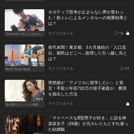
ネガティブ思考が止まらない男が変わっ
た！筋トレによるメンタルへの相乗効果と
は？
Vol.9
ライフスタイル
18
Transform〜あなたは今の自分に満足してますか？〜
前代未聞！東京都、3カ月連続の「人口流
出」都民はどこへ...急増した引っ越し先と
は？
Vol.144
ライフスタイル
43
World Trend News
突然娘が「アメリカに留学したい」と宣
言！手取り年収720万の母子家庭が、費用
を捻出した方法
Vol.8
ライフスタイル
我が家のエンジェル係数
「マイペースなB型男子が好き」と語る神
楽坂女子（29歳）が元カレたちとすれ違っ
た結婚観
Vol.14