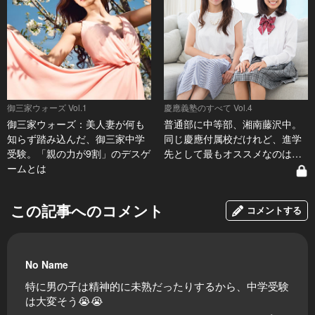
御三家ウォーズ Vol.1
慶應義塾のすべて Vol.4
御三家ウォーズ：美人妻が何も
普通部に中等部、湘南藤沢中。
知らず踏み込んだ、御三家中学
同じ慶應付属校だけれど、進学
受験。「親の力が9割」のデスゲ
先として最もオススメなのは…
ームとは
この記事へのコメント
コメントする
No Name
特に男の子は精神的に未熟だったりするから、中学受験
は大変そう😭😭