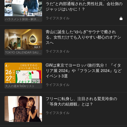
ラだ”と内部通報された男性社員。会社側の
ジャッジはいかに！？
Vol.7
ライフスタイル
ハラスメント探偵～解決編～
青山に誕生した“ゆらぎ”サウナで癒され
る。女性だけでも入りやすい都心のオアシ
スへ
Vol.1
ライフスタイル
TOKYO CALENDAR SAUNA CLUB ― トウカレ サウナクラブ ―
GWは東京でヨーロッパ旅行気分！ 『イタ
リア展 2024』や『フランス展 2024』など
イベント3選
Vol.43
ライフスタイル
大人の週末ToDoリスト
フリーに転身し、注目される鷲見玲奈の
「等身大の結婚観」とは？
ライフスタイル