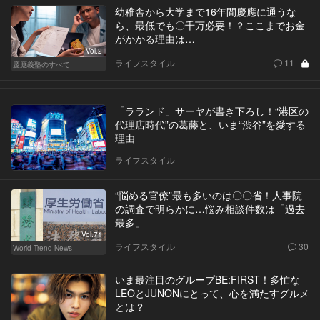
幼稚舎から大学まで16年間慶應に通うな
ら、最低でも〇千万必要！？ここまでお金
がかかる理由は…
Vol.2
ライフスタイル
11
慶應義塾のすべて
「ラランド」サーヤが書き下ろし！“港区の
代理店時代”の葛藤と、いま“渋谷”を愛する
理由
ライフスタイル
“悩める官僚”最も多いのは〇〇省！人事院
の調査で明らかに…悩み相談件数は「過去
最多」
Vol.71
ライフスタイル
30
World Trend News
いま最注目のグループBE:FIRST！多忙な
LEOとJUNONにとって、心を満たすグルメ
とは？