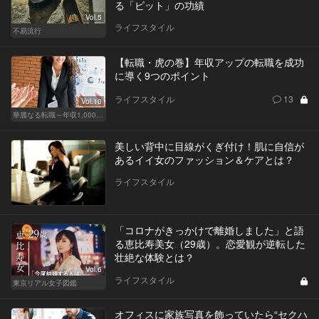
る「ビット」の功績
Vol.5
ライフスタイル
不易流行
【転職・虎の巻】年収アップの転職を成功
に導く9つのポイント
ライフスタイル
13
Vol.10
華麗なる転職～年収1,000万超の道～
美しい背中に目線がくぎ付け！肌に自信が
あるイイ女のファッション＆ケアとは？
ライフスタイル
「コロナがきっかけで離婚しました」と語
る恵比寿美女（29歳）。恋愛観が逆転した
壮絶な体験とは？
Vol.6
ライフスタイル
東京リアル女子図鑑
オフィスに家族写真を飾っていたら“セクハ