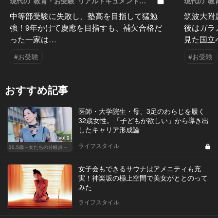
現代の“教育・お受験”リアルドキュメント
現代の“教
Vol.50
Vol.49
中等部受験に失敗し、塾高を目指して猛勉
筑波大附
強！9年かけて慶應を目指すも、補欠合格だ
後はガラ
った一家は…
見た国立
#お受験
#お受験
おすすめ記事
医師・大学院生・母、3足のわらじを履く
32歳女性。「子どもが欲しい」から導き出
したキャリア形成論
Vol.9
ライフスタイル
30.5歳～女たちの分岐点～
女子会もできるサウナはアメニティも充
実！神楽坂の極上空間で美女がととのって
みた
ライフスタイル