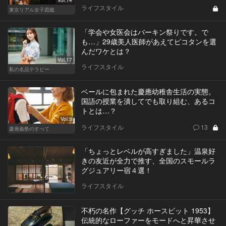
ライフスタイル
東京リアル女子図鑑
「学会や女医会はバーキン祭りです。で
も…」29歳美人医師があえてピコタンを選
んだワケとは？
Vol.17
ライフスタイル
私の名品テラピー
ベールに包まれた慶應幼稚舎生活の実態。
国語の授業を潰してでも取り組む、あるコ
トとは…？
Vol.3
ライフスタイル
13
慶應義塾のすべて
「ちょっとレベルが高すぎました」温泉好
きの友近が全力で推す、全国のスモールラ
グジュアリー宿４選！
ライフスタイル
不朽の名作【グッチ ホースビット 1953】
伝統的なローファーをモードへと昇華させ