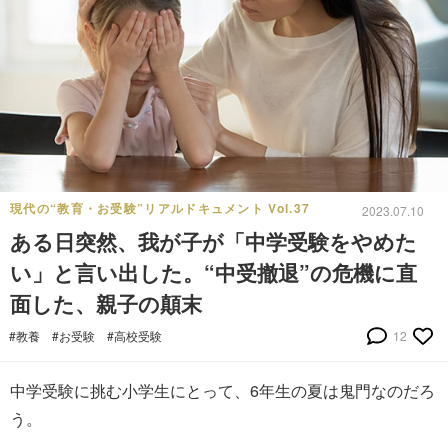
現代の“教育・お受験”リアルドキュメント Vol.37
2023.07.10
ある日突然、我が子が「中学受験をやめた
い」と言い出した。“中受撤退”の危機に直
面した、親子の顛末
#教養
#お受験
#高校受験
12
中学受験に挑む小学生にとって、6年生の夏は鬼門なのだろ
う。