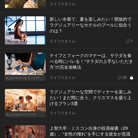
ライフスタイル
新しい水着で、夏を楽しみたい！開放的で
ラグジュアリーなホテルのプールに似合う
のは？
ライフスタイル
1
ナイフとフォークのマナーは、サラダを食
べる時にバレる！“サラダの上手ないただき
方”の完全攻略法
Vol.1
ライフスタイル
30
大人のマナーをランクアップせよ
ラグジュアリーな空間でディナーを楽しみ
たい！まだ間に合う、クリスマスを盛り上
げるプラン3選
Vol.4
ライフスタイル
大人たちのクリスマス
上智大卒・ミスコン出身の役員秘書（29
歳）。“女性の憧れ”を手にする彼女が意識