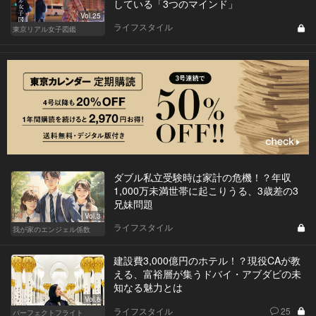
している「3つのマインド」
Vol.25
ライフスタイル
東京リアル女子図鑑
ダブル私立受験時は家計の危機！？年収
1,000万未満世帯に起こりうる、3歳差の3
兄妹問題
Vol.3
ライフスタイル
我が家のエンジェル係数
建設費3,000億円のホテル！？現役CAが教
える、富裕層が集うドバイ・アブダビの未
知なる魅力とは
Vol.6
ライフスタイル
25
パーフェクトフライト