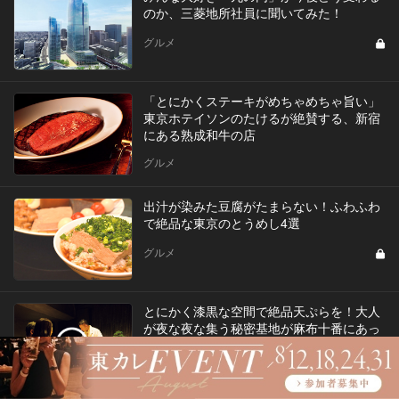
のか、三菱地所社員に聞いてみた！
グルメ
「とにかくステーキがめちゃめちゃ旨い」
東京ホテイソンのたけるが絶賛する、新宿
にある熟成和牛の店
グルメ
出汁が染みた豆腐がたまらない！ふわふわ
で絶品な東京のとうめし4選
グルメ
とにかく漆黒な空間で絶品天ぷらを！大人
が夜な夜な集う秘密基地が麻布十番にあっ
た！
Vol.4
グルメ
3
「今日は和食」な気分