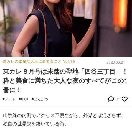
東カレの素敵な大人に必要なこと Vol.75
2023.06.21
東カレ８月号は未踏の聖地「四谷三丁目」！
粋と美食に満ちた大人な夜のすべてがこの1
冊に！
#デート
#BAR
#とんかつ
31
山手線の内側でアクセス至便ながら、外界とは混ざらず、
独自の世界観を築いている街。