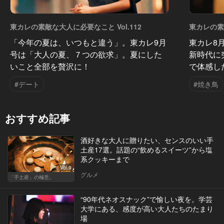
東カレの素敵な大人に必要なこと Vol.112
東カレの素敵
「今年の夏は、いつもと違う」。東カレ9月
東カレ8
号は「大人の夏、７つの欲求」。夏にした
新時代に
いこと全部を贅沢に！
で体感し
#デート
#焼き鳥
おすすめ記事
酒好きな大人に贈りたい、センスのいい手
土産17選。話題の“飲めるスイーツ”から塩
系クッキーまで
Vol.9
グルメ
「手土産」の極意。
“90年代ネオスナック”で愉しい夜を。学芸
大学にある、感度が高い大人たちのたまり
場