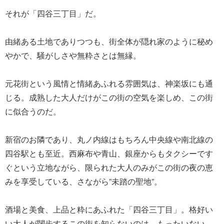
それが「四谷三丁目」だ。
由緒ある土地でありつつも、街全体が隠れ家のように秘め
やかで、騒がしさや無粋さとは無縁。
元花街という風情と情緒あふれる雰囲気は、神楽坂にも通
じる。成熟した大人だけがこの街の空気を楽しめ、この街
に似合うのだ。
新宿のお隣であり、丸ノ内線はもちろん中央線や南北線の
四谷駅とも至近。西麻布や青山、銀座からもタクシーです
ぐという立地ながら、限られた大人のみがこの街の夜の恵
みを享受している、さながら”未踏の聖地”。
酒場と美食、上品と粋にあふれた「四谷三丁目」。格好い
い大人が闊歩するこの街を知らないのは、もったいない。