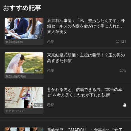
おすすめ記事
東京就活事情：「私、整形したんです」外
銀セールスの内定を命がけで手に入れた、
東大卒美女
Vol.1
恋愛
121
東京就活事情
東京結婚式明細：主役は義母！？玉の輿の
高すぎた代償
恋愛
5
Vol.1
東京結婚式明細
惹かれる男と、信頼できる男。“本当の幸
せ”を考え尽くした女が下した決断
恋愛
Vol.9
ドクターラバー
最終学歴、GMARCH。：食事会で「女子