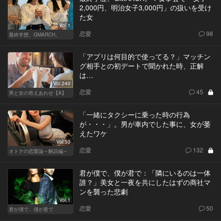
2,000円、明治女子3,000円」の扱いを受け
た女
Vol.1
恋愛
98
最終学歴、GMARCH。
「アプリは何目的で使ってる？」マッチン
グ相手との初デートで聞かれた時、正解
は…
Vol.240
恋愛
45
男と女の答えあわせ【A】
「一緒にタクシーに乗った時の行為
が・・・」。男が車内でした事に、女が萎
えたワケ
Vol.53
恋愛
132
オトナの恋愛論～解説編～
君が僕で、僕が君で：「隣にいるのは一体
誰？」美女と一夜を共にしたはずの商社マ
ンを襲った悲劇
Vol.1
恋愛
50
君が僕で、僕が君で