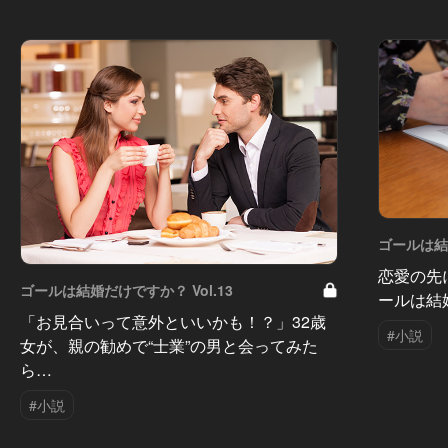
ゴールは結婚
恋愛の先
ゴールは結婚だけですか？ Vol.13
ールは結
「お見合いって意外といいかも！？」32歳
#小説
女が、親の勧めで“士業”の男と会ってみた
ら…
#小説