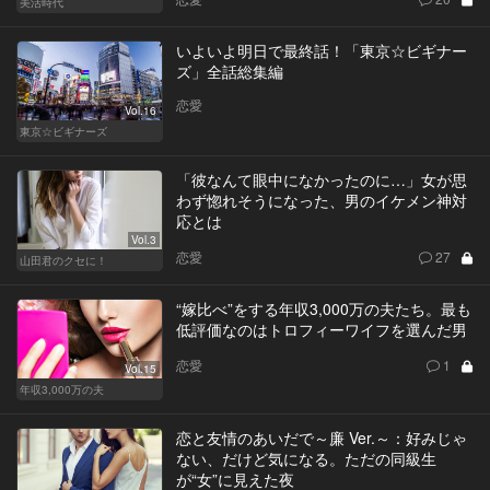
美活時代
いよいよ明日で最終話！「東京☆ビギナー
ズ」全話総集編
恋愛
Vol.16
東京☆ビギナーズ
「彼なんて眼中になかったのに…」女が思
わず惚れそうになった、男のイケメン神対
応とは
Vol.3
恋愛
27
山田君のクセに！
“嫁比べ”をする年収3,000万の夫たち。最も
低評価なのはトロフィーワイフを選んだ男
恋愛
1
Vol.15
年収3,000万の夫
恋と友情のあいだで～廉 Ver.～：好みじゃ
ない、だけど気になる。ただの同級生
が“女”に見えた夜