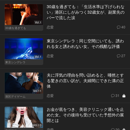
30歳を過ぎても：「生活水準は下げられな
い」港区にしがみつく32歳女が、副業先の
バーで流した涙
Vol.1
恋愛
40
30歳を過ぎても
東京シンデレラ：同じ空間にいても、誘わ
れる女と誘われない女。その残酷な評価
恋愛
27
Vol.1
東京シンデレラ
夫に浮気の理由を問い詰めると、唖然とす
る驚きの言い訳が。夫婦間にできた溝の正
体
Vol.11
恋愛
31
港区デイゲーム
お金が底をつき、美容クリニック通いを止
めた女。その後待ち受けていた予想外の展
開とは
Vol.13
恋愛
20