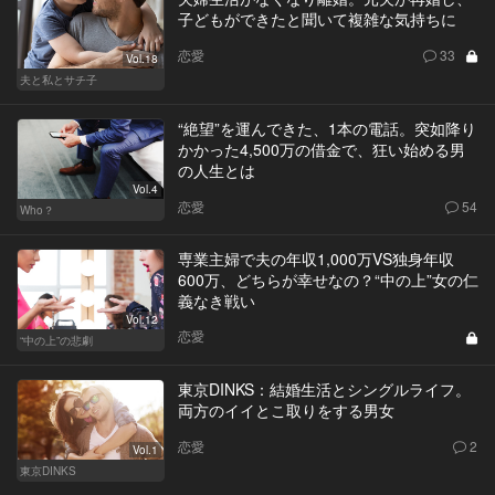
子どもができたと聞いて複雑な気持ちに
恋愛
33
Vol.18
夫と私とサチ子
“絶望”を運んできた、1本の電話。突如降り
かかった4,500万の借金で、狂い始める男
の人生とは
Vol.4
恋愛
54
Who？
専業主婦で夫の年収1,000万VS独身年収
600万、どちらが幸せなの？“中の上”女の仁
義なき戦い
Vol.12
恋愛
“中の上”の悲劇
東京DINKS：結婚生活とシングルライフ。
両方のイイとこ取りをする男女
恋愛
2
Vol.1
東京DINKS