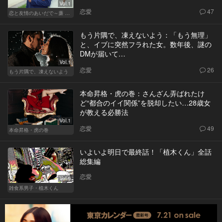
Vol.1
恋愛
47
恋と友情のあいだで～廉 Ver.～
もう片隅で、凍えないよう：「もう無理」
と、イブに突然フラれた女。数年後、謎の
DMが届いて…
Vol.1
恋愛
26
もう片隅で、凍えないよう
本命昇格・虎の巻：さんざん弄ばれたけ
ど“都合のイイ関係”を脱却したい…28歳女
が教える必勝法
Vol.1
恋愛
49
本命昇格・虎の巻
いよいよ明日で最終話！「植木くん」全話
総集編
恋愛
Vol.9
雑食系男子・植木くん