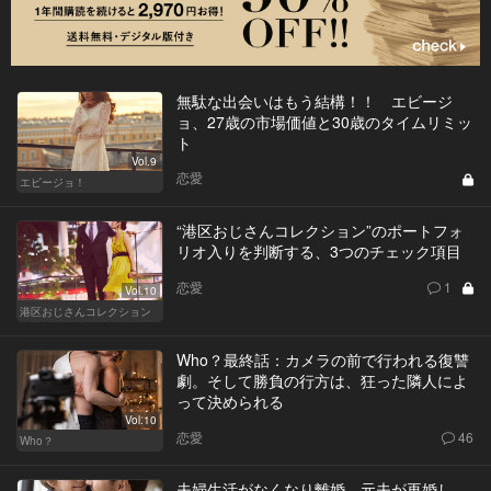
無駄な出会いはもう結構！！ エビージ
ョ、27歳の市場価値と30歳のタイムリミッ
ト
Vol.9
恋愛
エビージョ！
“港区おじさんコレクション”のポートフォ
リオ入りを判断する、3つのチェック項目
恋愛
1
Vol.10
港区おじさんコレクション
Who？最終話：カメラの前で行われる復讐
劇。そして勝負の行方は、狂った隣人によ
って決められる
Vol.10
恋愛
46
Who？
夫婦生活がなくなり離婚。元夫が再婚し、