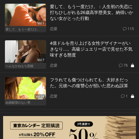
愛して、もう一度だけ。：人生初の失恋に
打ちひしがれる26歳高学歴美女。納得いか
ない女がとった行動
Vol.1
恋愛
115
愛して、もう一度だけ。
4億ドルを売り上げる女性デザイナーがい
きなり…。高級ジュエリー店で見せた不気
味すぎる態度
Vol.7
恋愛
76
へんなかねもち図鑑
フラれても傷つけられても、大好きだっ
た。元彼への復讐心が招いた思わぬ誤算
恋愛
1
Vol.19
結婚願望のない男