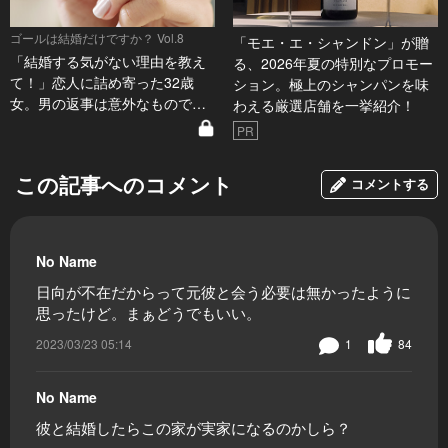
ゴールは結婚だけですか？ Vol.8
「モエ・エ・シャンドン」が贈
「結婚する気がない理由を教え
る、2026年夏の特別なプロモー
て！」恋人に詰め寄った32歳
ション。極上のシャンパンを味
女。男の返事は意外なもので…
わえる厳選店舗を一挙紹介！
PR
この記事へのコメント
コメントする
No Name
日向が不在だからって元彼と会う必要は無かったように
思ったけど。まぁどうでもいい。
2023/03/23 05:14
1
84
No Name
彼と結婚したらこの家が実家になるのかしら？