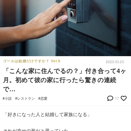
ゴールは結婚だけですか？ Vol.9
2023.03.23
「こんな家に住んでるの？」付き合って4ヶ
月。初めて彼の家に行ったら驚きの連続
で…
#小説
#レストラン
#恋愛
17
「好きになった人と結婚して家族になる」
それが幸せの形だと思っていた。