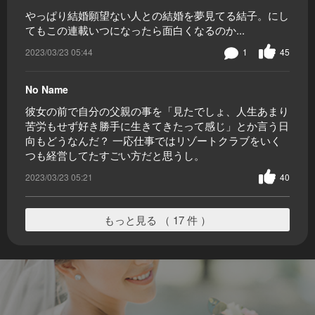
やっぱり結婚願望ない人との結婚を夢見てる結子。にし
てもこの連載いつになったら面白くなるのか...
2023/03/23 05:44
1
45
No Name
彼女の前で自分の父親の事を「見たでしょ、人生あまり
苦労もせず好き勝手に生きてきたって感じ」とか言う日
向もどうなんだ？ 一応仕事ではリゾートクラブをいく
つも経営してたすごい方だと思うし。
2023/03/23 05:21
40
もっと見る （ 17 件 ）