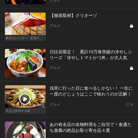
【徹底取材】クリオーゾ
グルメ
Vol.7
東京カレンダー 至高の名店シリーズ
日比谷限定！ 累計10万食突破の冷やしシ
リーズ「冷やしトマトかつ丼」が大人気
グルメ
浅草に行った日に食べるしかない！ 一生に
一度のどじょうはここで味わうのが正解！
グルメ
4
Vol.1
大人が多用する鰻
あの有名店の名物料理をご自宅で！食通た
ち激薦の絶品お取り寄せ品４選