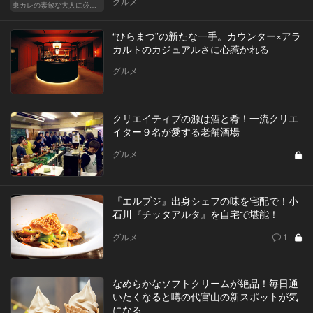
グルメ
東カレの素敵な大人に必要なこと
“ひらまつ”の新たな一手。カウンター×アラ
カルトのカジュアルさに心惹かれる
グルメ
クリエイティブの源は酒と肴！一流クリエ
イター９名が愛する老舗酒場
グルメ
『エルブジ』出身シェフの味を宅配で！小
石川『チッタアルタ』を自宅で堪能！
グルメ
1
なめらかなソフトクリームが絶品！毎日通
いたくなると噂の代官山の新スポットが気
になる