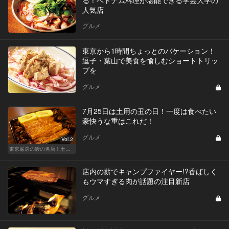
人気店
グルメ
東京から1時間ちょっとのバケーション！
逗子・葉山で美食を愉しむショートトリッ
プを
グルメ
7月25日は土用の丑の日！一度は食べたい
豪快うな重はこれだ！
グルメ
Vol.2
東京厳選の鰻の名店！土用の丑の日じゃなくても行きたい
店内の薪でキャンプファイヤー!?香ばしく
もウマすぎる肉が話題の注目新店
グルメ