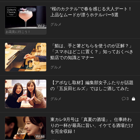
“桜のカクテル”で春を感じる大人デート！
上品なムードが漂うホテルバー5選
グルメ
Vol.2
お花見に行こう！
「鮨は、手と箸どちらを使うのが正解？」
「スマホはどこに置く？」知っておくべき
鮨店での知識とマナー
グルメ
【アポなし取材】編集部女子ふたりが話題
の「五反田ヒルズ」ではしご酒してみた
グルメ
3
東カレ9月号は「真夏の酒場」。仕事終わ
りの一杯が最高に旨い、イケてる酒場だけ
を完全収録！
Vol.88