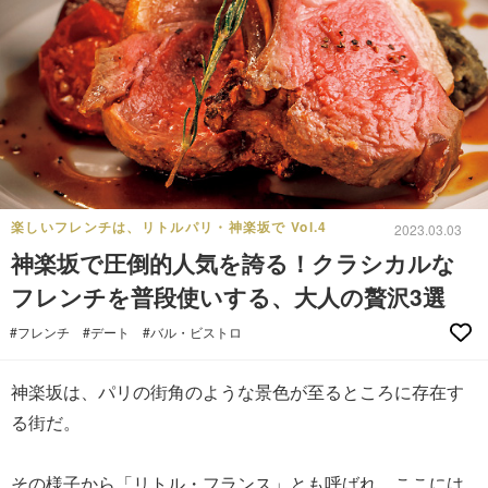
楽しいフレンチは、リトルパリ・神楽坂で Vol.4
2023.03.03
神楽坂で圧倒的人気を誇る！クラシカルな
フレンチを普段使いする、大人の贅沢3選
#フレンチ
#デート
#バル・ビストロ
神楽坂は、パリの街角のような景色が至るところに存在す
る街だ。
その様子から「リトル・フランス」とも呼ばれ、ここには