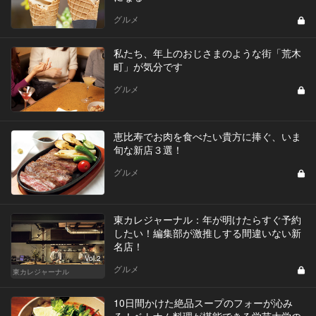
グルメ
私たち、年上のおじさまのような街「荒木
町」が気分です
グルメ
恵比寿でお肉を食べたい貴方に捧ぐ、いま
旬な新店３選！
グルメ
東カレジャーナル：年が明けたらすぐ予約
したい！編集部が激推しする間違いない新
名店！
Vol.2
グルメ
東カレジャーナル
10日間かけた絶品スープのフォーが沁み
る！ベトナム料理が堪能できる学芸大学の