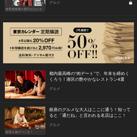
グルメ
Vol.1
食賢者推薦の贅沢おもたせ
都内最高峰の“肉デート”で、年末を締めく
くろう！港区の艶やかなレストラン4選
グルメ
銀座のグルメな大人はここに通う！知って
ると「通だね」と言われる名店はここ！
グルメ
Vol.13
銀座を遊びつくせ！