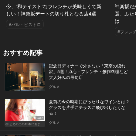
Vol.5
Vol.3
今、“和テイスト”なフレンチが美味しくて新
神楽坂だ
しい！神楽坂デートの切り札となる店4選
選。ふた
は
#バル・ビストロ
#フレン
おすすめ記事
記念日ディナーで外さない「東京の隠れ
家」5選！点心・フレンチ・創作料理など
大人好みの最旬店
グルメ
夏前の今の時期にぴったりなワインとは？
グラスを片手にテラスに飛び出したくな
る！
Vol.6
グルメ
柳 忠之のこの12本におまかせ