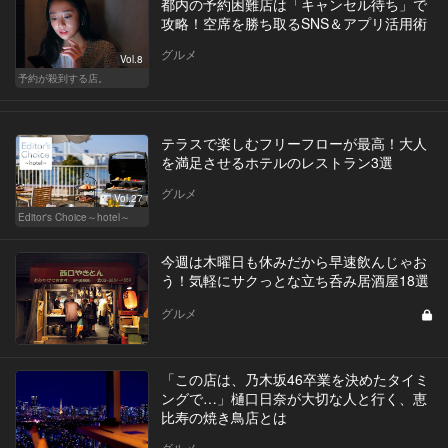
都内の予約困難店は「キャンセル待ち」で
攻略！空席を勝ち取るSNS＆アプリ活用術
グルメ
Vol.8
予約が殺到する店。
テラスで楽しむフリーフローが最高！大人
を満足させるホテルのレストラン3選
グルメ
Vol.27
Editor's Choice～hotel～
今週は木曜日も休みだから早速飲んじゃお
う！気軽にサクっとな立ち呑み居酒屋18選
グルメ
「この店は、乃木坂46卒業を決めたタイミ
ングで…」樋口日奈が大切な人と行く、恵
比寿の焼き鳥店とは
グルメ