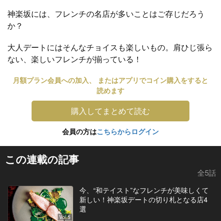
神楽坂には、フレンチの名店が多いことはご存じだろう
か？
大人デートにはそんなチョイスも楽しいもの。肩ひじ張ら
ない、楽しいフレンチが揃っている！
月額プラン会員への加入、 またはアプリでコイン購入をすると
読めます
購入してまとめて読む
会員の方は
こちらからログイン
この連載の記事
全5話
今、“和テイスト”なフレンチが美味しくて
新しい！神楽坂デートの切り札となる店4
選
Vol.5