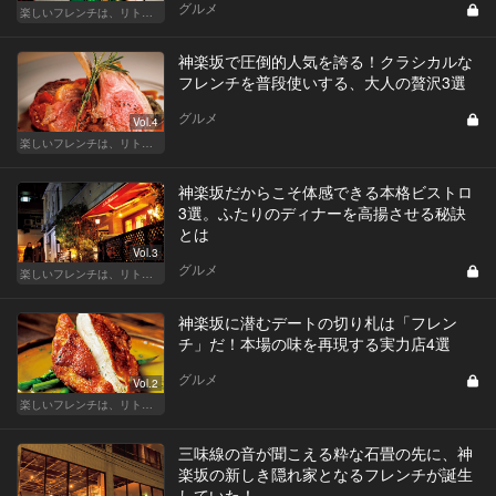
グルメ
楽しいフレンチは、リトルパリ・神楽坂で
神楽坂で圧倒的人気を誇る！クラシカルな
フレンチを普段使いする、大人の贅沢3選
グルメ
Vol.4
楽しいフレンチは、リトルパリ・神楽坂で
神楽坂だからこそ体感できる本格ビストロ
3選。ふたりのディナーを高揚させる秘訣
とは
Vol.3
グルメ
楽しいフレンチは、リトルパリ・神楽坂で
神楽坂に潜むデートの切り札は「フレン
チ」だ！本場の味を再現する実力店4選
グルメ
Vol.2
楽しいフレンチは、リトルパリ・神楽坂で
三味線の音が聞こえる粋な石畳の先に、神
楽坂の新しき隠れ家となるフレンチが誕生
していた！