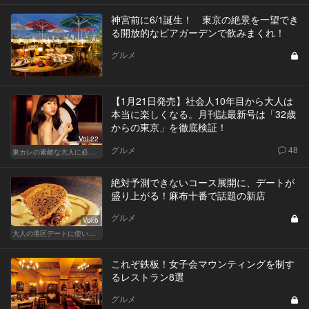
神宮前に6/1誕生！ 東京の絶景を一望でき
る開放的なビアガーデンで飲みまくれ！
グルメ
【1月21日発売】社会人10年目から大人は
本当に楽しくなる。月刊誌最新号は「32歳
からの東京」を徹底検証！
Vol.22
グルメ
48
東カレの素敵な大人に必要なこと
絶対予測できないコース展開に、デートが
盛り上がる！麻布十番で話題の新店
グルメ
Vol.6
大人の港区デートに使いたい、秘密の隠れ家
これぞ鉄板！女子会マウンティングを制す
るレストラン8選
グルメ