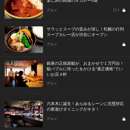
楽しみの肉屋の〆カレー5選
グルメ
1
サラッとスープの旨みが深し！札幌の行列
スープカレー店が渋谷にオープン
グルメ
銀座の正統派鮨が、おまかせで１万円台！
鮨バブルに待ったをかける“適正価格”でい
いお店４軒
グルメ
六本木に誕生！あらゆるシーンに完璧対応
の夜遊びダイニングがキタ！
グルメ