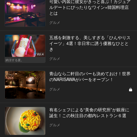
可愛い内装に彼女がきっと喜ぶ！カジュア
ルデートにぴったりなワイン×韓国料理店
とは
グルメ
五感を刺激する、美しすぎる「ひんやりス
イーツ」4選！非日常に誘う優雅なひとと
き
Vol.4
グルメ
納涼する夏。
青山なら二軒目のバーも決めておけ！世界
のNARISAWAがバーをオープン！
グルメ
有名シェフによる“美食の研究所”が銀座に
誕生！この秋注目の都内レストラン６選
グルメ