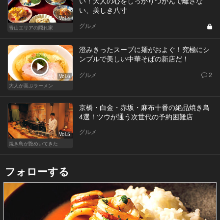
い！大人の心をしっかりつかんで離さな
い、美しき八寸
Vol.4
グルメ
青山エリアの隠れ家
澄みきったスープに麺がおよぐ！究極にシ
ンプルで美しい中華そばの新店だ！
グルメ
2
Vol.6
大人が喜ぶラーメン
京橋・白金・赤坂・麻布十番の絶品焼き鳥
4選！ツウが通う次世代の予約困難店
グルメ
Vol.5
焼き鳥が艶めいてきた
フォローする