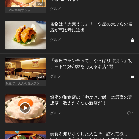
Vol.5
グルメ
予約が殺到する店。
名物は「大葉うに」！一ツ星の天ぷらの名
店が恵比寿に進出
グルメ
「銀座でランチって、やっぱり特別♡」初
デートで好印象を与える名店4選
グルメ
Vol.5
銀座で、大人の贅沢ランチを楽しもう
銀座の和食店の「卵かけご飯」は最高の完
成度！教えたくない新店だ！
グルメ
1
美食を知り尽くした人こそ、訪れて欲し