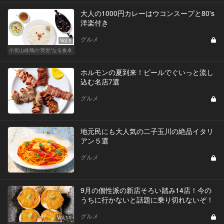
大人の1000円カレーはウコンスープと80's
洋楽付き
グルメ
Vol.5
小宮山雄飛の“英世”なる食卓
ホルモンの夏到来！ビールでぐいっと流し
込む名店7選
グルメ
地元民にも大人気の二子玉川の絶品イタリ
アン５選
グルメ
9月の個性派の新店そろい踏み14店！今の
うちに行かないと話題に乗り切れないぞ！
グルメ
Vol.11