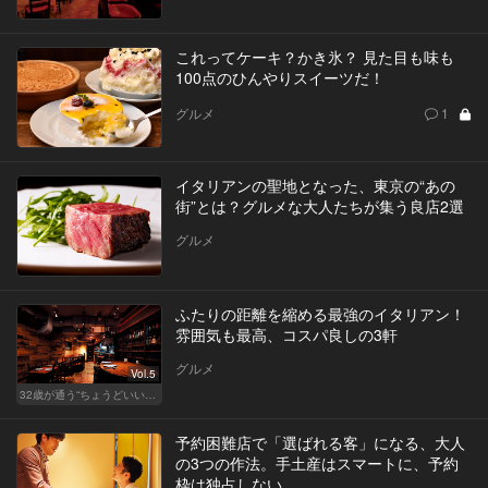
これってケーキ？かき氷？ 見た目も味も
100点のひんやりスイーツだ！
グルメ
1
イタリアンの聖地となった、東京の“あの
街”とは？グルメな大人たちが集う良店2選
グルメ
ふたりの距離を縮める最強のイタリアン！
雰囲気も最高、コスパ良しの3軒
グルメ
Vol.5
32歳が通う“ちょうどいい”価格の店
予約困難店で「選ばれる客」になる、大人
の3つの作法。手土産はスマートに、予約
枠は独占しない