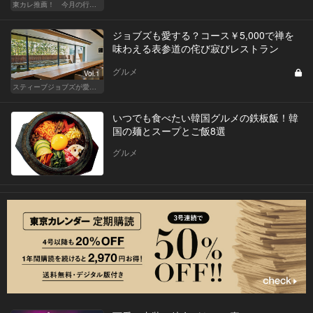
東カレ推薦！ 今月の行くべき店
ジョブズも愛する？コース￥5,000で禅を
味わえる表参道の侘び寂びレストラン
グルメ
Vol.1
スティーブジョブズが愛したであろう、禅を感じるレストラン
いつでも食べたい韓国グルメの鉄板飯！韓
国の麺とスープとご飯8選
グルメ