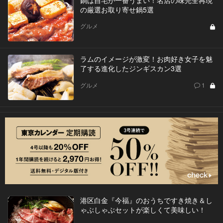
鍋は自宅が一番うまい！名店の味完全再現
の厳選お取り寄せ鍋5選
グルメ
ラムのイメージが激変！お肉好き女子を魅
了する進化したジンギスカン3選
グルメ
1
港区白金『今福』のおうちですき焼き＆し
ゃぶしゃぶセットが楽しくて美味しい！