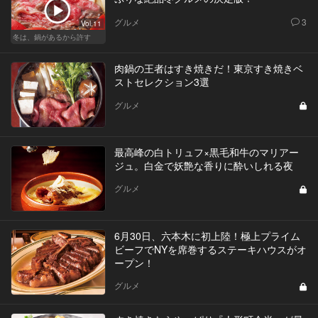
グルメ
3
Vol.11
冬は、鍋があるから許す
肉鍋の王者はすき焼きだ！東京すき焼きベ
ストセレクション3選
グルメ
最高峰の白トリュフ×黒毛和牛のマリアー
ジュ。白金で妖艶な香りに酔いしれる夜
グルメ
6月30日、六本木に初上陸！極上プライム
ビーフでNYを席巻するステーキハウスがオ
ープン！
グルメ