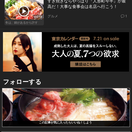
すき焼きならやっぱり『人形町今半』が最
高だ！大事な食事会は名店へ行こう！
グルメ
1
Vol.18
冬は、鍋があるから許す
フォローする
この記事が気に入ったらいいね！しよう