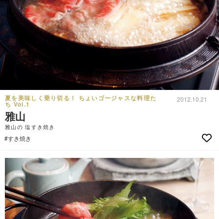
夏を美味しく乗り切る！ ちょいゴージャスな料理た
2012.10.21
ち Vol.1
雅山
雅山の 塩すき焼き
#すき焼き