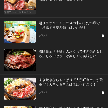
Vol.3
緊急アンケート企画！わたしと＂あの＂レストラン
超リラックス！テラスの中のこたつ席で
「洋風すき焼き鍋」はいかが？
グルメ
港区白金『今福』のおうちですき焼き＆し
ゃぶしゃぶセットが楽しくて美味しい！
すき焼きならやっぱり『人形町今半』が最
高だ！大事な食事会は名店へ行こう！
グルメ