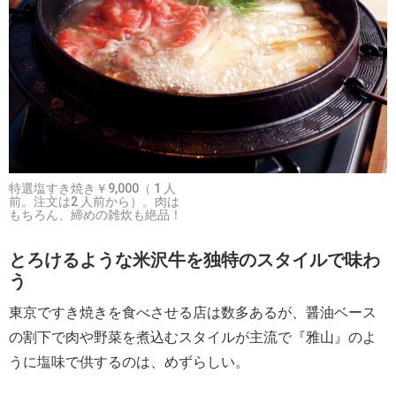
特選塩すき焼き￥9,000（ 1 人
前。注文は2 人前から）。肉は
もちろん、締めの雑炊も絶品！
とろけるような米沢牛を独特のスタイルで味わ
う
東京ですき焼きを食べさせる店は数多あるが、醤油ベース
の割下で肉や野菜を煮込むスタイルが主流で『雅山』のよ
うに塩味で供するのは、めずらしい。