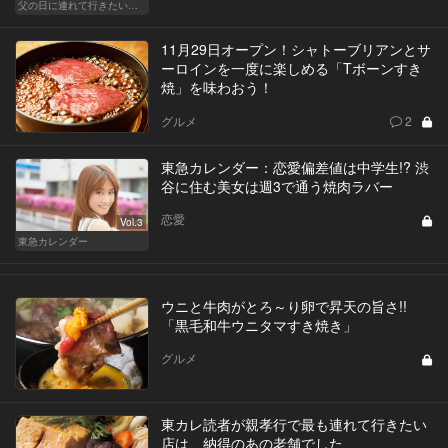
父の日に連れて行きたい お父さん受けが抜群に良い都内名店
11月29日オープン！シャトーブリアンとサ
ーロインを一度に楽しめる「Tボーンすき
焼」を味わおう！
グルメ
2
東急カレンダー：恋愛偏差値は中学生!? 渋
谷に住む美女は週3で通う焼肉ラバー
恋愛
Vol.3
東急カレンダー
ウニと牛肉がとろ～り卵で昇天の旨さ!!
「黒毛和牛ウニタマすき焼き」
グルメ
東カレ読者が親孝行で最も連れて行きたい
店は、納得のあの老舗でした