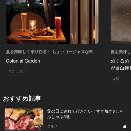
夏を美味しく乗り切る！ ちょいゴージャスな料理
夏を美味し
たち Vol.16
たち Vol.1
Colonial Garden
めくるめ
が目白押
#テラス
#鮨
おすすめ記事
父の日に連れて行きたい！すき焼き&しゃ
ぶしゃぶ5選
グルメ
Vol.1