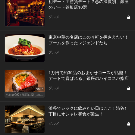
初デート？勝負デート？恋の深度別、銀座
のデート鉄板店10選
グルメ
東京中華の名店はこの４軒を押さえたい！
ブームを作ったレジェンドたち
グルメ
1万円で約30品のおまかせコースが話題！
デートで喜ばれる、銀座のハイコスパ鮨店
グルメ
Vol.7
初心者OK！気軽に楽しめる鮨の人気店
渋谷でシックに飲みたい日はここ！渋谷1
丁目にオシャレ和食が誕生！
グルメ