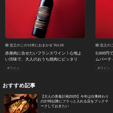
柳 忠之のこの12本におまかせ Vol.26
柳 忠之のこ
赤身肉に合せたいフランスワイン！心地よ
3,00
い渋味で、大人のおうち焼肉にピッタリ
ムパーテ
#ワイン
#ワイン
おすすめ記事
【大人の美食計画2025】今年は仕事終わり
の21時以降にフラっと入れる店をブックマ
ークしておきたい