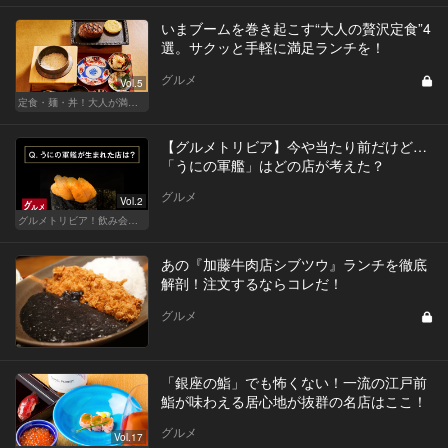
いまブームを巻き起こす“大人の贅沢定食”4
選。サクッと手軽に満足ランチを！
グルメ
Vol.5
定食・麺・丼！大人が満足できるサクッとグルメ
【グルメトリビア】今や当たり前だけど…
「うにの軍艦」はどの店が考えた？
グルメ
Vol.2
グルメトリビア！飲み会やデートで会話のネタになるQ＆A
あの『加藤牛肉店シブツウ』ランチを徹底
解剖！注文するならコレだ！
グルメ
「銀座の鮨」でも怖くない！一流の江戸前
鮨が味わえる居心地が抜群の名店はここ！
グルメ
Vol.17