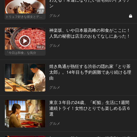
ン
Vol.8
グルメ
トリュフ好きな彼女とデートにおすすめ！東京の人気店
神楽坂、いや日本最高峰の和食がここに！
人気の秘密は店主のおもてなしにあった！
グルメ
Vol.2
「今日は和食」な気分
焼き鳥通が熱狂する渋谷の隠れ家『とり茶
太郎』。14年目も予約困難であり続ける理
由
グルメ
東京３年目の24歳、「町鮨」生活に1週間
連続トライ！女性ひとりでも楽しめる店６
選
グルメ