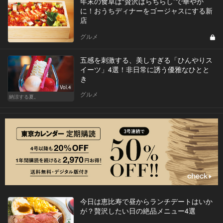
年末の食卓は“贅沢ばらちらし”で華やか
に！おうちディナーをゴージャスにする新
店
グルメ
五感を刺激する、美しすぎる「ひんやりス
イーツ」4選！非日常に誘う優雅なひとと
き
Vol.4
グルメ
納涼する夏。
今日は恵比寿で昼からランチデートはいか
が？贅沢したい日の絶品メニュー4選