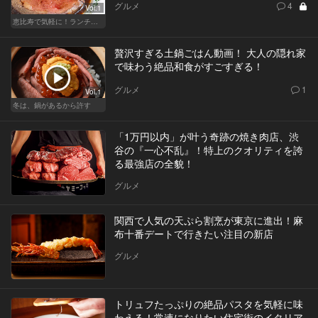
グルメ
4
Vol.1
恵比寿で気軽に！ランチデート
贅沢すぎる土鍋ごはん動画！ 大人の隠れ家
で味わう絶品和食がすごすぎる！
グルメ
1
Vol.1
冬は、鍋があるから許す
「1万円以内」が叶う奇跡の焼き肉店、渋
谷の『一心不乱』！特上のクオリティを誇
る最強店の全貌！
グルメ
関西で人気の天ぷら割烹が東京に進出！麻
布十番デートで行きたい注目の新店
グルメ
トリュフたっぷりの絶品パスタを気軽に味
わえる！常連になりたい住宅街のイタリア