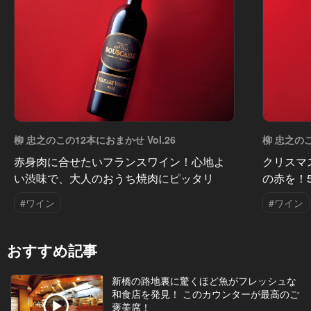
柳 忠之のこの12本におまかせ Vol.26
柳 忠之のこ
赤身肉に合せたいフランスワイン！心地よ
クリスマ
い渋味で、大人のおうち焼肉にピッタリ
の赤を！
#ワイン
#ワイン
おすすめ記事
新橋の路地裏に驚くほど魚がフレッシュな
和食店を発見！ このカウンターが最高のご
褒美席！