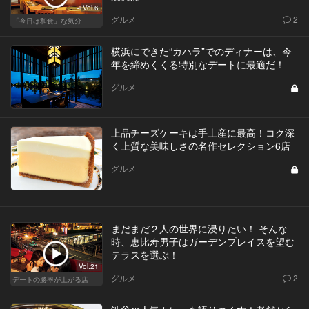
Vol.6
グルメ
2
「今日は和食」な気分
横浜にできた“カハラ”でのディナーは、今
年を締めくくる特別なデートに最適だ！
グルメ
上品チーズケーキは手土産に最高！コク深
く上質な美味しさの名作セレクション6店
グルメ
まだまだ２人の世界に浸りたい！ そんな
時、恵比寿男子はガーデンプレイスを望む
テラスを選ぶ！
Vol.21
グルメ
2
デートの勝率が上がる店