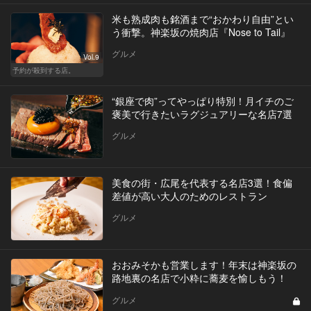
米も熟成肉も銘酒まで“おかわり自由”とい
う衝撃。神楽坂の焼肉店『Nose to Tail』
グルメ
Vol.9
予約が殺到する店。
“銀座で肉”ってやっぱり特別！月イチのご
褒美で行きたいラグジュアリーな名店7選
グルメ
美食の街・広尾を代表する名店3選！食偏
差値が高い大人のためのレストラン
グルメ
おおみそかも営業します！年末は神楽坂の
路地裏の名店で小粋に蕎麦を愉しもう！
グルメ