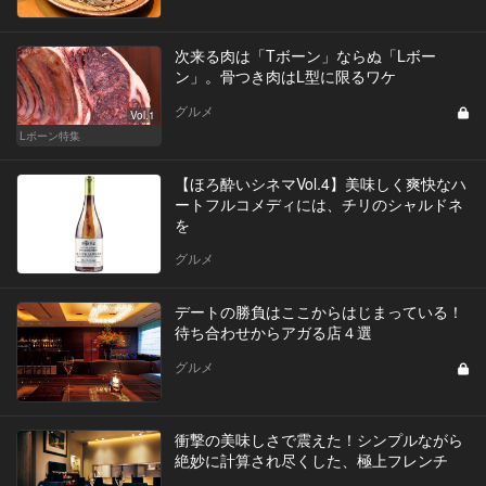
次来る肉は「Tボーン」ならぬ「Lボー
ン」。骨つき肉はL型に限るワケ
グルメ
Vol.1
Lボーン特集
【ほろ酔いシネマVol.4】美味しく爽快なハ
ートフルコメディには、チリのシャルドネ
を
グルメ
デートの勝負はここからはじまっている！
待ち合わせからアガる店４選
グルメ
衝撃の美味しさで震えた！シンプルながら
絶妙に計算され尽くした、極上フレンチ