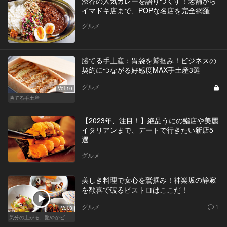
渋谷の人気カレーを語りつくす！老舗から
イマドキ店まで、POPな名店を完全網羅
グルメ
勝てる手土産：胃袋を鷲掴み！ビジネスの
契約につながる好感度MAX手土産3選
グルメ
Vol.10
勝てる手土産
【2023年、注目！】絶品うにの鮨店や美麗
イタリアンまで、デートで行きたい新店5
選
グルメ
美しき料理で女心を鷲掴み！神楽坂の静寂
を歓喜で破るビストロはここだ！
グルメ
1
Vol.3
気分の上がる、艶やかビストロ