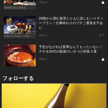
グルメ
Vol.5
納得感のある高級店
28階から望む夜景とともに楽しむハイティ
ープラン！仕事終わりのプチご褒美女子会
に
Vol.11
グルメ
1
Editor's Choice～hotel～
予定がなければ直帰なんてもったいない！
デキる30代の銀座のいきつけ和食３選
グルメ
フォローする