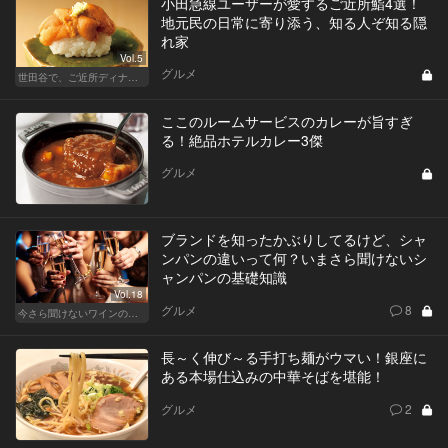
小田急線ユーザーが愛するご近所鮨4選！
地元民の日常に寄り添う、知る人ぞ知る隠
れ家
Vol.5
グルメ
世田谷で、ご近所ディナーを楽しもう！
ここのルームサービスのカレーが旨すぎ
る！絶品ホテルカレー3傑
グルメ
ブランドを知ったかぶりしてるけど、シャ
ンパンの違いって何？いまさら聞けないシ
ャンパンの基礎知識
Vol.18
グルメ
8
今さら聞けないワインの基礎知識
長～く伸び～る手打ち麺がウマい！銀座に
ある本場仕込みの中華そばを堪能！
グルメ
2