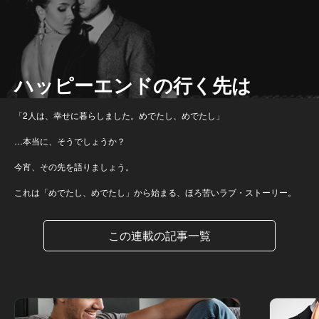
ハッピーエンドの行く先は
「2人は、幸せに暮らしました。めでたし、めでたし」
…本当に、そうでしょうか？
今宵、その先を語りましょう。
これは「めでたし、めでたし」から始まる、ほろ苦いラブ・ストーリー。
この連載の記事一覧