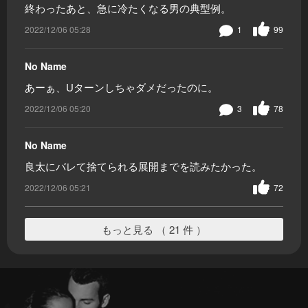
終わったあと、急に冷たくなる男の典型例。
2022/12/06 05:28
1
99
No Name
あーぁ、Uターンしちゃダメだったのに。
2022/12/06 05:20
3
78
No Name
良太にバレて捨てられる展開までを読みたかった。
2022/12/06 05:21
72
もっと見る （ 21 件 ）