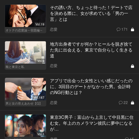
その誘い方、ちょっと待った！デートで店
を決める際に、女が求めている「男の一
言」とは
Vol.19
恋愛
171
オトナの恋愛論～宿題編～
地方出身者ですが何か？ヒールを脱ぎ捨て
た先に出会える、東京で自分らしく生きる
道
Vol.9
恋愛
靴と東京と私
アプリで出会った女性といい感じだったの
に、3回目のデートがなかった男。会計時
のNG行動とは？
Vol.187
恋愛
22
男と女の答えあわせ【Q】
東京3C男子：富山から上京して中目黒に住
む女。年上のカメラマン彼氏に夢中になる
が…
Vol.1
恋愛
15