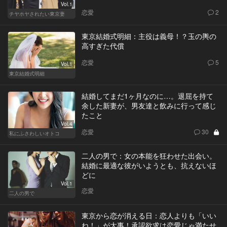
Vol.1
恋愛
2
チヤホヤされたい東京妻
東京結婚式明細：主役は義母！？玉の輿の
高すぎた代償
恋愛
5
Vol.1
東京結婚式明細
結婚してまだ1ヶ月なのに…。退屈を持て
余した新妻が、男友達と飲みに行って感じ
たこと
Vol.4
恋愛
30
私にふさわしいオトコ
二人の男で：女の本能を狂わせた出会い。
結婚に最適な彼がいようとも、抗えないほ
どに
Vol.1
恋愛
二人の男で
東京から恋が消える日：恋人よりも「いい
ね！」が大事！承認欲求は恋愛じゃ満たせ