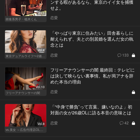
ンする暇があるなら、東京のイイ女を捕獲
せよ。
Vol.1
恋愛
雑食系男子・植木くん
「やっぱり東京に住みたい」田舎暮らしに
耐えられず、夫との別居婚を選んだ女の執
念とは
Vol.4
恋愛
133
東京デュアルライフ〜2拠点目を選ぶ大人の事情〜
フリーアナウンサーの闇 最終回：テレビに
は決して映らない裏事情。私が局アナを辞
めた本当の理由
Vol.10
恋愛
フリーアナウンサーの闇
「“中身で勝負”って言葉、嫌いなのよ」初
対面の女が26歳OLに語る本音の意味とは
恋愛
42
Vol.8
vs.美女 ～広告代理店OLの挑戦～