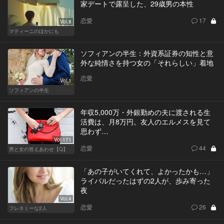
家デートで露呈した、29歳男の本性
恋愛
17
Vol.8
マティーニのほかにも
ソフィアンの半生：外資系証券の知性と意
外な純情さを持つ女の「それらしい」着地
恋愛
Vol.1
ソフィアンの半生
年収5,000万・外銀勤めの夫に渡される生
活費は、月8万円。友人のエルメスを見て
思わず…
Vol.171
恋愛
44
男と女の答えあわせ【Q】
「あの子がいてくれて、よかったかも…」
ライバルだったはずの2人が、歩み寄った
夜
Vol.4
恋愛
26
フレネミーな2人