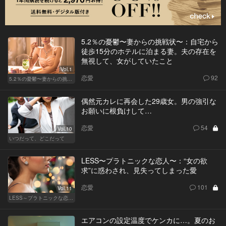
5.2％の憂鬱〜妻からの挑戦状〜：自宅から
徒歩15分のホテルに泊まる妻。夫の存在を
無視して、女がしていたこと
Vol.1
恋愛
92
5.2％の憂鬱〜妻からの挑戦状〜
偶然元カレに再会した29歳女。男の強引な
お願いに根負けして…
恋愛
54
Vol.10
いつだって、どこだって
LESS〜プラトニックな恋人〜：“女の欲
求”に惑わされ、見失ってしまった愛
恋愛
101
Vol.11
LESS～プラトニックな恋人～
エアコンの設定温度でケンカに…。夏のお