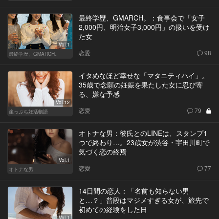
最終学歴、GMARCH。：食事会で「女子
2,000円、明治女子3,000円」の扱いを受け
た女
Vol.1
恋愛
98
最終学歴、GMARCH。
イタめなほど幸せな「マタニティハイ」。
35歳で念願の妊娠を果たした女に忍び寄
る、嫌な予感
Vol.12
恋愛
79
崖っぷち妊活物語
オトナな男：彼氏とのLINEは、スタンプ1
つで終わり…。23歳女が渋谷・宇田川町で
気づく恋の終焉
Vol.1
恋愛
77
オトナな男
14日間の恋人：「名前も知らない男
と…？」普段はマジメすぎる女が、旅先で
初めての経験をした日
Vol.1