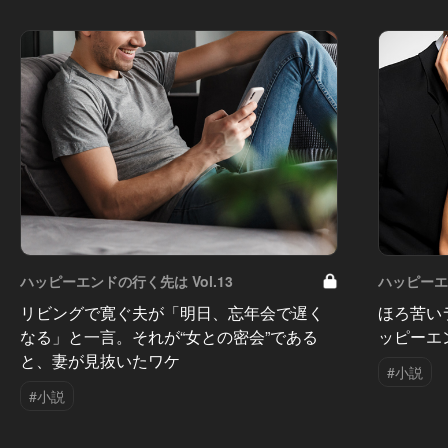
ハッピーエンドの行く先は Vol.13
ハッピーエン
リビングで寛ぐ夫が「明日、忘年会で遅く
ほろ苦い
なる」と一言。それが“女との密会”である
ッピーエ
と、妻が見抜いたワケ
#小説
#小説