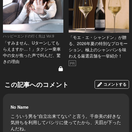
ハッピーエンドの行く先は Vol.9
「モエ・エ・シャンドン」が贈
「すみません、Uターンしても
る、2026年夏の特別なプロモー
らえますか…！」タクシー乗車
ション。極上のシャンパンを味
中の女が焦った声で叫んだ、驚
わえる厳選店舗を一挙紹介！
きの理由
PR
この記事へのコメント
コメントする
No Name
こういう男を“自立出来てない” と言う。千奈美の好きな
気持ちを利用してパシリに使ってたから、天罰が下った
んだね。