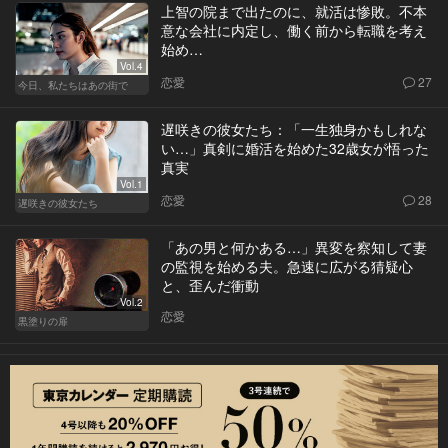
上智の院まで出たのに、就活は惨敗。不本
意な会社に内定し、働く前から転職を考え
始め…
Vol.4
恋愛
27
今日、私たちはあの街で
遅咲きの彼女たち：「一生独身かもしれな
い…」真剣に婚活を始めた32歳女が悟った
真実
Vol.1
恋愛
28
遅咲きの彼女たち
「あの男と何かある…」異変を察知して妻
の監視を始める夫。急速に広がる猜疑心
と、歪んだ衝動
Vol.2
恋愛
黒塗りの扉