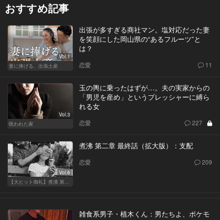
おすすめ記事
出張が多すぎる商社マン。塩対応だった妻
を笑顔にした岡山県の“あるフルーツ”と
は？
Vol.1
恋愛
11
妻に捧げる、出張土産
玉の輿に乗ったはずが…。夫の実家からの
「男児を産め」というプレッシャーに縛ら
れる女
Vol.3
恋愛
227
呪われた家
煮沸 第二章 最終話（拡大版）：支配
恋愛
209
Vol.6
【大ヒット御礼】煮沸 第二章
雑食系男子・植木くん：男たちよ、ポケモ