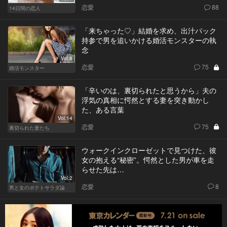
恋愛
88
14日間の恋人
「来ちゃった♡」結婚を求め、出汁パック
持参で男を追いかける婚活モンスターの執
念
Vol.8
恋愛
75
婚活モンスター
「辛いのは、裏切られたと思うから」夫の
浮気の真相に愕然とする妻を突き動かし
た、ある言葉
Vol.14
恋愛
75
裏切られた妻たち
ウォークインクローゼットで見つけた、彼
女の抱える“秘密”。愕然とした男が車を走
らせた先は…
Vol.2
恋愛
8
男と女のポテトサラダ論