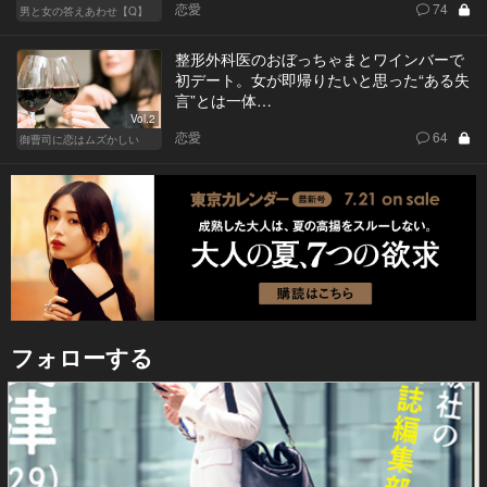
恋愛
74
男と女の答えあわせ【Q】
整形外科医のおぼっちゃまとワインバーで
初デート。女が即帰りたいと思った“ある失
言”とは一体…
Vol.2
恋愛
64
御曹司に恋はムズかしい
フォローする