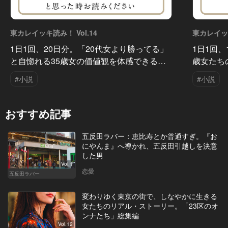
東カレイッキ読み！ Vol.14
東カレイッキ
1日1回、20日分。「20代女より勝ってる」
1日1回、
と自惚れる35歳女の価値観を体感できる…
歳女たち
#小説
#小説
おすすめ記事
五反田ラバー：恵比寿とか普通すぎ。『お
にやんま』へ導かれ、五反田引越しを決意
した男
Vol.1
恋愛
五反田ラバー
変わりゆく東京の街で、しなやかに生きる
女たちのリアル・ストーリー。「23区のオ
ンナたち」総集編
Vol.12