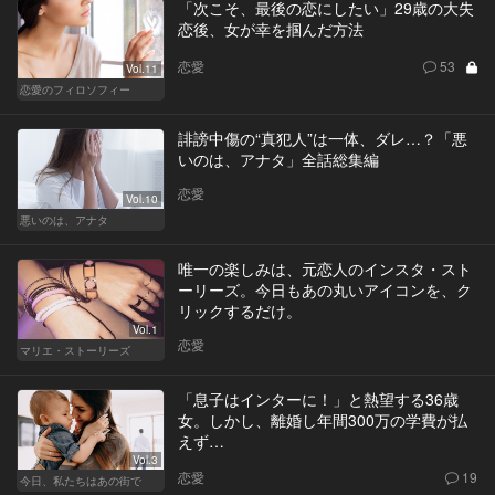
「次こそ、最後の恋にしたい」29歳の大失
恋後、女が幸を掴んだ方法
恋愛
53
Vol.11
恋愛のフィロソフィー
誹謗中傷の“真犯人”は一体、ダレ…？「悪
いのは、アナタ」全話総集編
恋愛
Vol.10
悪いのは、アナタ
唯一の楽しみは、元恋人のインスタ・スト
ーリーズ。今日もあの丸いアイコンを、ク
リックするだけ。
Vol.1
恋愛
マリエ・ストーリーズ
「息子はインターに！」と熱望する36歳
女。しかし、離婚し年間300万の学費が払
えず…
Vol.3
恋愛
19
今日、私たちはあの街で