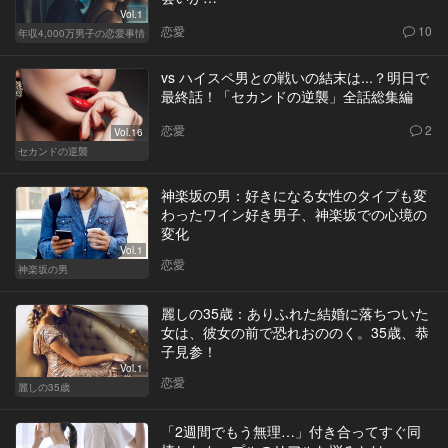
Vol.1
恋愛
10
年収4,000万男子の恋愛事情
vs ハイスペ男との戦いの結末は...？明日で
最終話！「セカンドの逆襲」全話総集編
恋愛
2
Vol.16
セカンドの逆襲
神楽坂の男：好きになる女性のタイプも変
わったワイン好き男子、神楽坂での心境の
変化
Vol.1
恋愛
神楽坂の男
麗しの35歳：ありふれた結婚に落ちついた
女は、彼女の前で恐れおののく。35歳、恭
子見参！
Vol.1
恋愛
麗しの35歳
「2週間でもう無理…」付き合ってすぐ同