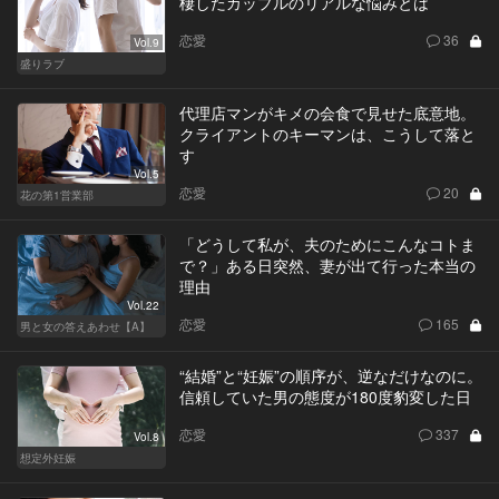
棲したカップルのリアルな悩みとは
恋愛
36
Vol.9
盛りラブ
代理店マンがキメの会食で見せた底意地。
クライアントのキーマンは、こうして落と
す
Vol.5
恋愛
20
花の第1営業部
「どうして私が、夫のためにこんなコトま
で？」ある日突然、妻が出て行った本当の
理由
Vol.22
恋愛
165
男と女の答えあわせ【A】
“結婚”と“妊娠”の順序が、逆なだけなのに。
信頼していた男の態度が180度豹変した日
恋愛
337
Vol.8
想定外妊娠