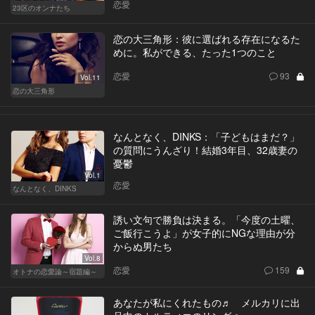
恋愛
23区のオンナたち
恋の大三角形：彼に選ばれる存在になるた
めに。私ができる、たった1つのこと
恋愛
93
Vol.11
恋の大三角形
なんとなく、DINKS：「子どもはまだ？」
の質問にうんざり！結婚3年目、32歳妻の
憂鬱
Vol.1
恋愛
なんとなく、DINKS
誘い文句で勝負は決まる。「今度の土曜、
ご飯行こうよ」が女子的にNGな理由が分
からぬ男たち
Vol.8
恋愛
159
オトナの恋愛論～宿題編～
あなたが私にくれたもの♬ メルカリに出