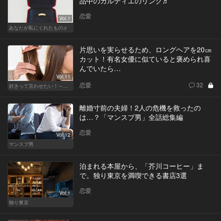
品中のカルティエのリング♬
恋愛
Vol.1
あなたが私にくれたもの♬
片思いを実らせるため、ロングヘアを20㎝
カット！有名女優に似ていると褒められ喜
んでいたら…
Vol.11
恋愛
32
好きって言わせたい！～正反対のふたり～
離婚寸前の夫婦！2人の危機を救ったの
は…？「マンスプ男」全話総集編
恋愛
Vol.12
マンスプ男
泊まれる本屋から、「芥川コーヒー」ま
で。独り東京を満喫できる書店3選
恋愛
Vol.1
独り東京