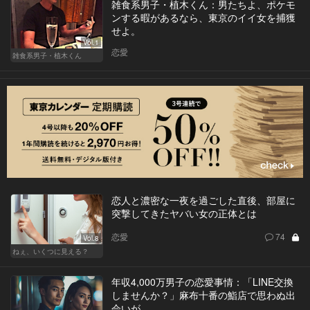
雑食系男子・植木くん：男たちよ、ポケモ
ンする暇があるなら、東京のイイ女を捕獲
せよ。
Vol.1
恋愛
雑食系男子・植木くん
恋人と濃密な一夜を過ごした直後、部屋に
突撃してきたヤバい女の正体とは
恋愛
74
Vol.8
ねぇ、いくつに見える？
年収4,000万男子の恋愛事情：「LINE交換
しませんか？」麻布十番の鮨店で思わぬ出
会いが…