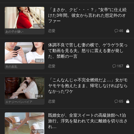
「まさか、クビ・・・？」"女帝"に仕え続
けた3年間。彼女から言われた想定外のオ
ファー
Vol.13
恋愛
46
あの子が嫌い
体調不良で苦しむ妻の横で、ゲラゲラ笑っ
て動画を見る夫。怒りに震える妻が発し
た、禁断の一言
Vol.2
恋愛
167
夫の反乱
「こんなんじゃ不完全燃焼だよ…」女がモ
ヤモヤを抱えたまま、帰宅しなければなら
なかったワケ
Vol.9
恋愛
65
エナジーバンパイア
既婚女が、全室スイートの高級旅館へ1泊
旅行。浮気を疑われて夫に離婚を切り出さ
れ…
Vol.107