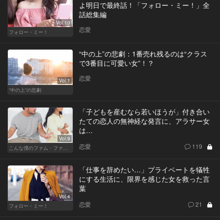
よ明日で最終話！「フォロー・ミー！」全
話総集編
Vol.10
恋愛
フォロー・ミー！
“中の上”の悲劇：1番売れ残るのは“クラス
で3番目に可愛い女”！？
恋愛
Vol.1
“中の上”の悲劇
「子どもを産むなら若いほうが」付き合い
たての恋人の無神経な発言に、アラサー女
は…
Vol.9
恋愛
119
こんな僕のファム・ファタル
「仕事を辞めたい…」プライベートを犠牲
にする生活に、限界を感じた女を救った言
葉
Vol.4
恋愛
21
フォロー・ミー！