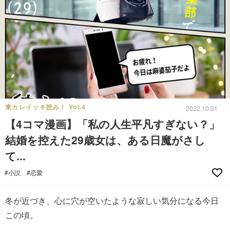
東カレイッキ読み！ Vol.4
2022.10.31
【4コマ漫画】「私の人生平凡すぎない？」
結婚を控えた29歳女は、ある日魔がさし
て...
#小説
#恋愛
冬が近づき、心に穴が空いたような寂しい気分になる今日
この頃。