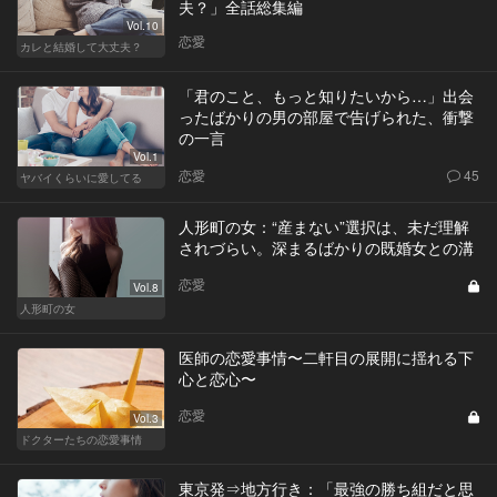
夫？」全話総集編
Vol.10
恋愛
カレと結婚して大丈夫？
「君のこと、もっと知りたいから…」出会
ったばかりの男の部屋で告げられた、衝撃
の一言
Vol.1
恋愛
45
ヤバイくらいに愛してる
人形町の女：“産まない”選択は、未だ理解
されづらい。深まるばかりの既婚女との溝
恋愛
Vol.8
人形町の女
医師の恋愛事情〜二軒目の展開に揺れる下
心と恋心〜
恋愛
Vol.3
ドクターたちの恋愛事情
東京発⇒地方行き：「最強の勝ち組だと思