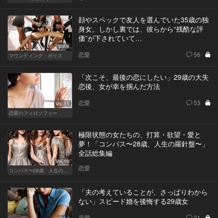
顔やスペックで友人を選んでいた35歳の独
身女。しかし裏では、彼らから“残酷な評
価”が下されていて…
Vol.6
恋愛
56
マウンティング・ポリス
「次こそ、最後の恋にしたい」29歳の大失
恋後、女が幸を掴んだ方法
恋愛
53
Vol.11
恋愛のフィロソフィー
極限状態の女たちの、打算・欲望・愛と
夢！「コンパス〜28歳、人生の羅針盤〜」
全話総集編
Vol.10
恋愛
コンパス〜28歳、人生の羅針盤〜
「夫の考えていることが、さっぱりわから
ない」スピード婚を後悔する29歳女
恋愛
31