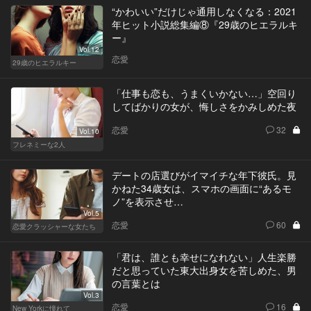
“かわいい”だけじゃ通用しなくなる：2021
年ヒット小説総集編⑧『29歳のヒエラルキ
ー』
Vol.12
恋愛
29歳のヒエラルキー
「仕事も恋も、うまくいかない…」空回り
してばかりの女が、悔しさをかみしめた夜
恋愛
32
Vol.10
フレネミーな2人
デートの店選びがイマイチな年下彼氏。見
かねた34歳女は、スマホの画面に“あるモ
ノ”を表示させ…
Vol.5
恋愛
60
恋愛クラッシャーな女たち
「君は、誰とも幸せになれない」人生楽勝
だと思っていた東大出身女を苦しめた、男
の言葉とは
Vol.3
恋愛
16
New Yorkに憧れて