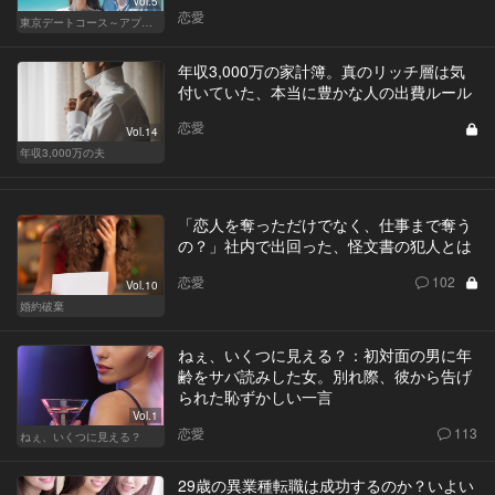
Vol.5
恋愛
東京デートコース～アプリで始まる恋～
年収3,000万の家計簿。真のリッチ層は気
付いていた、本当に豊かな人の出費ルール
恋愛
Vol.14
年収3,000万の夫
「恋人を奪っただけでなく、仕事まで奪う
の？」社内で出回った、怪文書の犯人とは
恋愛
102
Vol.10
婚約破棄
ねぇ、いくつに見える？：初対面の男に年
齢をサバ読みした女。別れ際、彼から告げ
られた恥ずかしい一言
Vol.1
恋愛
113
ねぇ、いくつに見える？
29歳の異業種転職は成功するのか？いよい