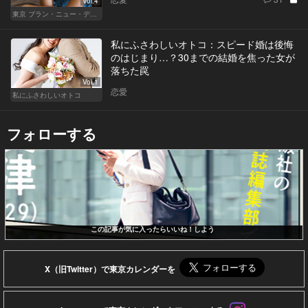
Vol.4
東京 ブラン・ニュー・デイズ
私にふさわしいオトコ：スピード婚は後悔
のはじまり…？30までの結婚を焦った女が
落ちた罠
Vol.1
恋愛
私にふさわしいオトコ
フォローする
この記事が気に入ったらいいね！しよう
X（旧Twitter）で東京カレンダーを