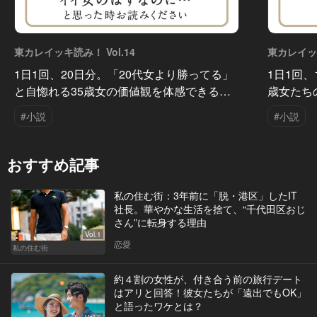
東カレイッキ読み！ Vol.14
東カレイッキ
1日1回、20日分。「20代女より勝ってる」
1日1回、
と自惚れる35歳女の価値観を体感できる…
歳女たち
#小説
#小説
おすすめ記事
私の住む街：3年前に「脱・港区」したIT
社長。華やかな生活を捨て、“千代田区おじ
さん”に転身する理由
Vol.1
恋愛
私の住む街
約４割の女性が、付き合う前の旅行デート
はアリと回答！彼女たちが「遠出でもOK」
と語ったワケとは？