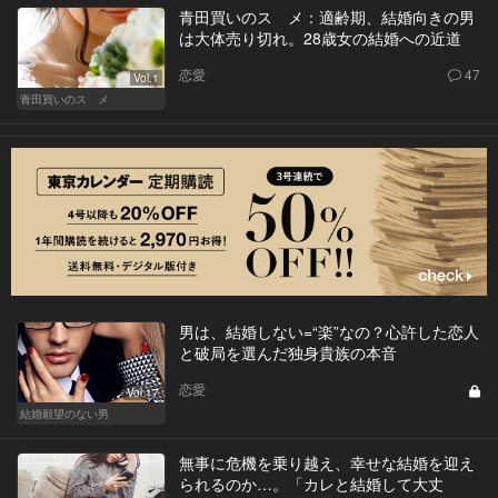
青田買いのスゝメ：適齢期、結婚向きの男
は大体売り切れ。28歳女の結婚への近道
恋愛
47
Vol.1
青田買いのスゝメ
男は、結婚しない=“楽”なの？心許した恋人
と破局を選んだ独身貴族の本音
恋愛
Vol.17
結婚願望のない男
無事に危機を乗り越え、幸せな結婚を迎え
られるのか…。「カレと結婚して大丈