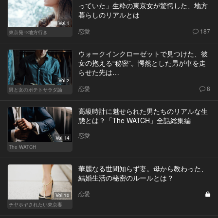
っていた」生粋の東京女が驚愕した、地方
暮らしのリアルとは
Vol.1
恋愛
187
東京発⇒地方行き
ウォークインクローゼットで見つけた、彼
女の抱える“秘密”。愕然とした男が車を走
らせた先は…
Vol.2
恋愛
8
男と女のポテトサラダ論
高級時計に魅せられた男たちのリアルな生
態とは？「The WATCH」全話総集編
恋愛
Vol.14
The WATCH
華麗なる世間知らず妻。母から教わった、
結婚生活の秘密のルールとは？
恋愛
Vol.10
チヤホヤされたい東京妻