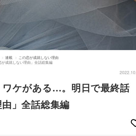
連載
この恋が成就しない理由
恋が成就しない理由」全話総集編
2022.10
、ワケがある…。明日で最終話
理由」全話総集編