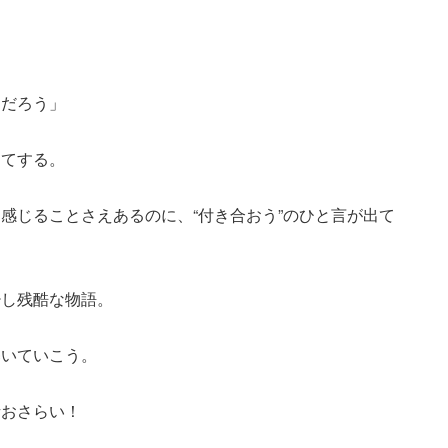
んだろう」
ってする。
感じることさえあるのに、“付き合おう”のひと言が出て
少し残酷な物語。
暴いていこう。
話おさらい！