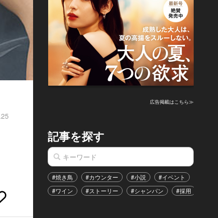
広告掲載はこちら≫
.25
記事を探す
#焼き鳥
#カウンター
#小説
#イベント
#港区
#ワイン
#ストーリー
#シャンパン
#採用
#恋