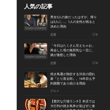
人気の記事
男女3人の旅だったはずが、帰り
は2人に…。1人の女性が残ると
Vol.74
決めた理由
TOUGH COOKIES
恋愛
6
「今日はたくさん甘えちゃお」
再会した母の無邪気な一言に、
Vol.73
娘が激怒した理由
TOUGH COOKIES
恋愛
9
焼き鳥通が熱狂する渋谷の隠れ
家『とり茶太郎』。14年目も予
約困難であり続ける理由
グルメ
【贅沢な穴場ランチ】本店では
大行列の焼き鳥丼が並ばずに食
Vol.7