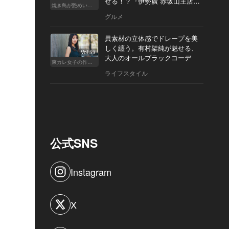
せる！？『伊勢廣 赤坂山王店』
焼き鳥が艶めいてきた
へ
グルメ
異素材の立体感でドレープを美
しく纏う。有村架純が魅せる、
Vol.53
大人のオールブラックコーデ
東カレ女子の作り方
ライフスタイル
公式SNS
Instagram
X