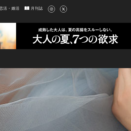
新のグルメ、洗練されたライフスタイル情報
恋活・婚活
月刊誌