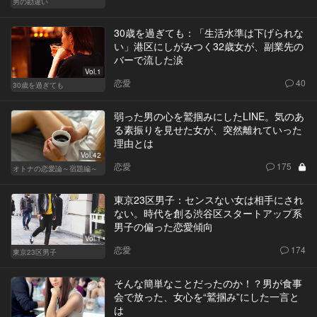
男の勘違い
30歳を過ぎても：「生活水準は下げられな
い」港区にしがみつく32歳女が、副業先の
バーで流した涙
Vol.1
恋愛
40
30歳を過ぎても
弱った男の心を鷲掴みにしたLINE。気のあ
る素振りを見せた女が、突然離れていった
理由とは
Vol.42
恋愛
175
オトナの恋愛論～宿題編～
東京23区男子：センスない女は相手にされ
ない。時代を創る渋谷区スタートアップ系
男子の偏った恋愛傾向
Vol.1
恋愛
174
東京23区男子
そんな簡単なことだったのか！？男が食事
会で放った、女心を“鷲掴み”にした一言と
は