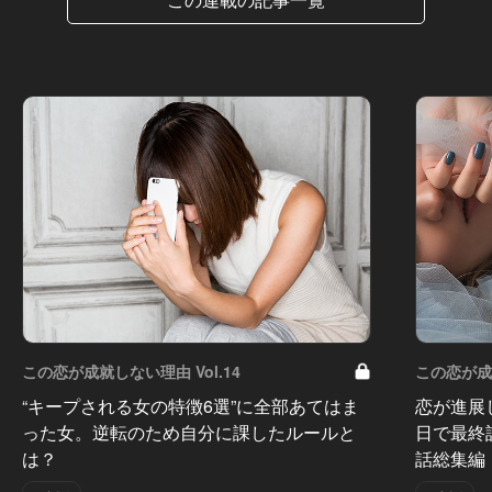
この恋が成就しない理由 Vol.14
この恋が成就
“キープされる女の特徴6選”に全部あてはま
恋が進展
った女。逆転のため自分に課したルールと
日で最終
は？
話総集編