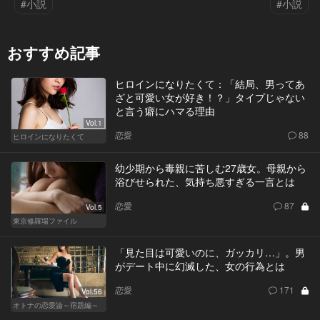
#小説
#小説
おすすめ記事
ヒロインになりたくて：「結局、男ってあ
ざと可愛い女が好き！？」タイプじゃない
と言う癖にハマる理由
Vol.1
恋愛
88
ヒロインになりたくて
幼少期から毒親に苦しむ27歳女。母親から
浴びせられた、気持ち悪すぎる一言とは
恋愛
87
Vol.5
東京修羅場ファイル
「見た目は可愛いのに、ガッカリ…」。男
がデート中に幻滅した、女の行為とは
恋愛
171
Vol.56
オトナの恋愛論～宿題編～