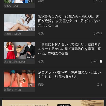
恋愛
109
Vol.1
女もつらいよ
実家暮らしの恋：28歳の美人商社OL。周
囲が絶賛する“完璧な女”の、男は知らない
ズボラな一面
Vol.1
恋愛
272
実家暮らしの恋
「真剣にお付き合いして欲しい」結婚向き
エリート男からの超ド直球告白を素直に喜
べぬ、28歳女の苦悩
Vol.10
恋愛
46
高学歴女子の遠吠え
汐留タラレバ娘Vol1：陳列棚の奥へと追い
やられる、34歳独身女3人
恋愛
1
Vol.1
汐留タラレバ娘