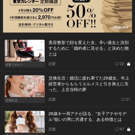
美容整形で顔を変えた女。辛い過去と決別
するために「婚約者に見せる」と決めた物
とは
Vol.2
恋愛
22
必要ですか？
交換生活：婚活に疲れ果てた29歳女。年上
経営者からもらうエルメスと引き換えに失
った、上京当時の夢
Vol.1
恋愛
21
交換生活
28歳キー局アナが語る、“女子アナやモデ
ル”狙いの男に共通する、ある特徴とは
恋愛
97
Vol.6