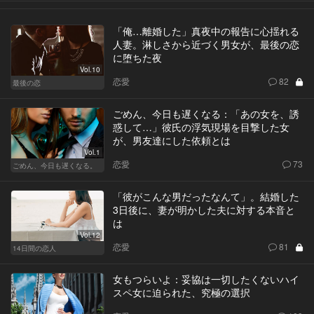
「俺…離婚した」真夜中の報告に心揺れる
人妻。淋しさから近づく男女が、最後の恋
に堕ちた夜
Vol.10
恋愛
82
最後の恋
ごめん、今日も遅くなる：「あの女を、誘
惑して…」彼氏の浮気現場を目撃した女
が、男友達にした依頼とは
Vol.1
恋愛
73
ごめん、今日も遅くなる。
「彼がこんな男だったなんて」。結婚した
3日後に、妻が明かした夫に対する本音と
は
Vol.12
恋愛
81
14日間の恋人
女もつらいよ：妥協は一切したくないハイ
スペ女に迫られた、究極の選択