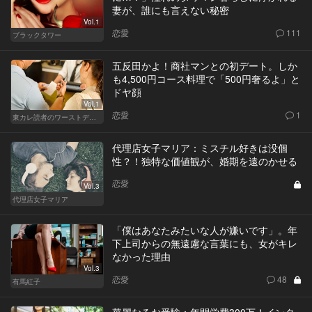
妻が、誰にも言えない秘密
Vol.1
恋愛
111
ブラックタワー
五反田かよ！商社マンとの初デート。しか
も4,500円コース料理で「500円奢るよ」と
ドヤ顔
Vol.1
恋愛
1
東カレ読者のワーストデート
代理店女子マリア：ミスチル好きは没個
性？！独特な価値観が、婚期を遠のかせる
恋愛
Vol.3
代理店女子マリア
「僕はあなたみたいな人が嫌いです」。年
下上司からの無遠慮な言葉にも、女がキレ
なかった理由
Vol.3
恋愛
48
有馬紅子
華麗なるお受験：年間学費300万！インタ