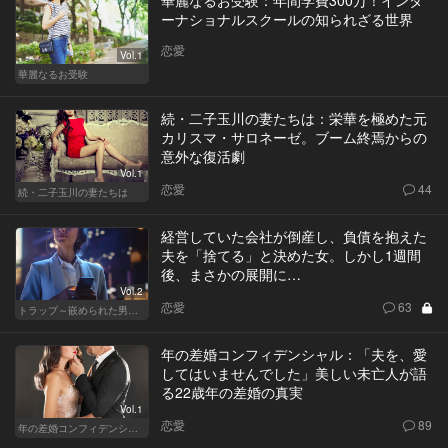
ーナショナルスクールの知られざる世界
恋愛
Vol.1
華麗なるお受験
続・二子玉川の妻たちは：栄華を極めた元
カリスマ・サロネーゼ。ブーム終焉からの
意外な復活劇
Vol.1
恋愛
44
続・二子玉川の妻たちは
経営していた会社が倒産し、負債を抱えた
夫を「捨てる」と決めた女。しかし1週間
後、まさかの展開に…
Vol.2
恋愛
63
トラップ～嵌められた男と女～
年の差婚コンフィデンシャル：「夫を、愛
してはいませんでした」美しい未亡人が語
る22歳年の差婚の真実
Vol.1
恋愛
89
年の差婚コンフィデンシャル