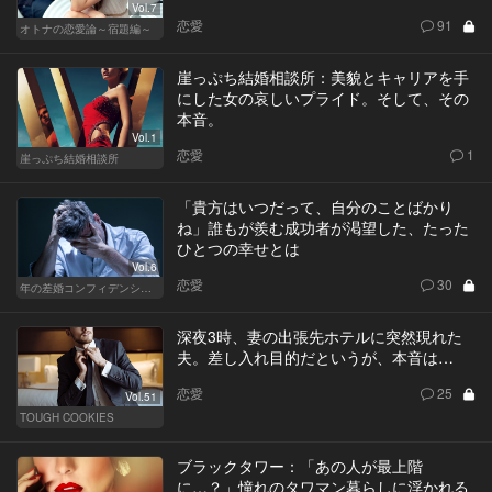
Vol.7
恋愛
91
オトナの恋愛論～宿題編～
崖っぷち結婚相談所：美貌とキャリアを手
にした女の哀しいプライド。そして、その
本音。
Vol.1
恋愛
1
崖っぷち結婚相談所
「貴方はいつだって、自分のことばかり
ね」誰もが羨む成功者が渇望した、たった
ひとつの幸せとは
Vol.6
恋愛
30
年の差婚コンフィデンシャル
深夜3時、妻の出張先ホテルに突然現れた
夫。差し入れ目的だというが、本音は…
恋愛
25
Vol.51
TOUGH COOKIES
ブラックタワー：「あの人が最上階
に…？」憧れのタワマン暮らしに浮かれる