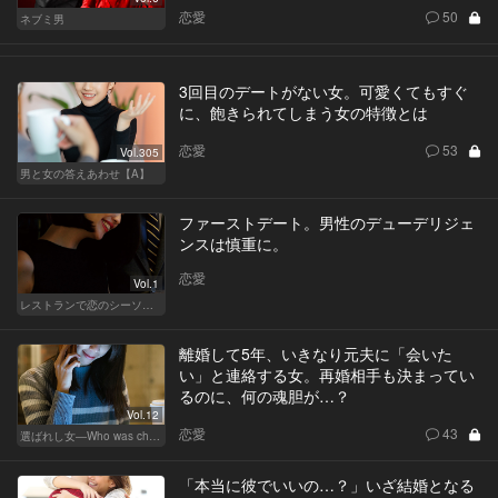
恋愛
50
ネブミ男
3回目のデートがない女。可愛くてもすぐ
に、飽きられてしまう女の特徴とは
恋愛
53
Vol.305
男と女の答えあわせ【A】
ファーストデート。男性のデューデリジェ
ンスは慎重に。
恋愛
Vol.1
レストランで恋のシーソーゲーム（WOMAN）
離婚して5年、いきなり元夫に「会いた
い」と連絡する女。再婚相手も決まってい
るのに、何の魂胆が…？
Vol.12
恋愛
43
選ばれし女―Who was chosen？―
「本当に彼でいいの…？」いざ結婚となる