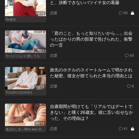
と、決断できないバツイチ女の葛藤
恋愛
90
Vol.13
Re婚活
「君のこと、もっと知りたいから…」出会
ったばかりの男の部屋で告げられた、衝撃
の一言
Vol.1
恋愛
45
ヤバイくらいに愛してる
旅先のホテルのスイートルームで明かされ
た秘密。彼女が捨てられた本当の理由とは
恋愛
6
Vol.72
TOUGH COOKIES
自粛期間が明けても「リアルではデートで
きない」と嘆く26歳女。彼に言い出せなか
った、その理由は？
Vol.10
恋愛
41
選ばれし女―Who was chosen？―