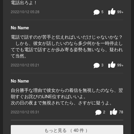
電話出ろよ！
2022/10/12 05:28
5
99+
No Name
電話で話すのが苦手と伝えればいいだけじゃないかな？
しかも、彼女が話したいのなら多少何かを一時停止し
てでも電話で話すとか歩み寄る姿勢も無いなら、疑われ
て当然。
2022/10/12 05:21
3
99+
No Name
自分勝手な理由で彼女からの着信を無視したのなら、翌
朝すぐお詫びのLINE位すればいいよ。
次の日の夜まで無視されてたら、さすがに疑うよ。
2022/10/12 05:31
2
78
もっと見る （ 40 件 ）