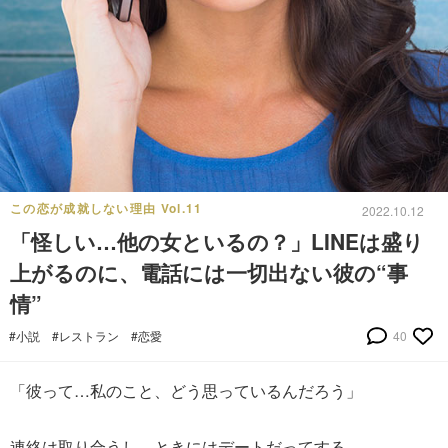
この恋が成就しない理由 Vol.11
2022.10.12
「怪しい…他の女といるの？」LINEは盛り
上がるのに、電話には一切出ない彼の“事
情”
#小説
#レストラン
#恋愛
40
「彼って…私のこと、どう思っているんだろう」
連絡は取り合うし、ときにはデートだってする。