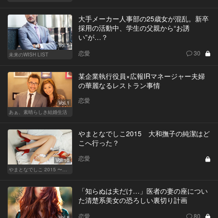
大手メーカー人事部の25歳女が混乱。新卒
採用の活動中、学生の父親から“お誘
い”が…？
Vol.5
恋愛
30
未来のWISH LIST
某企業執行役員×広報IRマネージャー夫婦
の華麗なるレストラン事情
恋愛
Vol.1
あぁ、素晴らしき結婚生活
やまとなでしこ2015 大和撫子の純潔はど
こへ行った？
恋愛
Vol.10
やまとなでしこ 2015 〜極上の結婚〜
「知らぬは夫だけ…」医者の妻の座につい
た清楚系美女の恐ろしい裏切り計画
恋愛
80
Vol.8