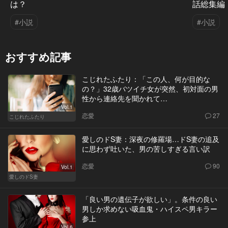
は？
話総集編
#小説
#小説
おすすめ記事
こじれたふたり：「この人、何が目的な
の？」32歳バツイチ女が突然、初対面の男
性から連絡先を聞かれて…
Vol.1
恋愛
27
こじれたふたり
愛しのドS妻：深夜の修羅場…ドS妻の追及
に思わず吐いた、男の苦しすぎる言い訳
恋愛
90
Vol.1
愛しのドS妻
「良い男の遺伝子が欲しい」。条件の良い
男しか求めない吸血鬼・ハイスペ男キラー
参上
Vol.6