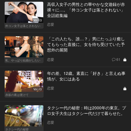
高収入女子の男性との華やかな交遊録が赤
裸々に…。「外コン女子は落とされない」
全話総集編
Vol.13
恋愛
外コン女子は落とされない
「この人たち、誰…？」男にたっぷり癒し
てもらった直後に、女を待ち受けていた予
想外の展開
Vol.5
恋愛
61
私、やっぱり結婚がしたい
年の差、12歳。素直に「好き」と言えぬ事
情が、女にはある
恋愛
Vol.13
赤坂の夜は更けて
タクシー代の秘密：時は2000年の東京。プ
ロ女子大生はタクシー代だけで暮らせた。
恋愛
Vol.1
タクシー代の秘密