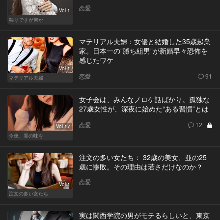
恋愛
Vol.1
独りですが何か
マテリアル夫婦：女優と結婚した35歳起業
家。日本一の”勝ち組男”が新婚早々恐怖を
感じたワケ
Vol.1
恋愛
91
マテリアル夫婦
女子会は、みんなノロケ話ばかり。孤独な
27歳女性が、深夜に始めた“ある習慣”とは
恋愛
12
Vol.17
今夜、罪の味を
注文の多い女たち： 32歳の美女、並の25
歳に惨敗。その理由は若さだけなのか？
恋愛
Vol.1
注文の多い女たち
実は関西学院の男がモテるらしいと、東京