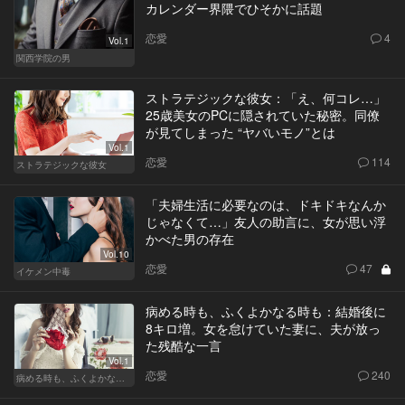
カレンダー界隈でひそかに話題
恋愛
4
Vol.1
関西学院の男
ストラテジックな彼女：「え、何コレ…」
25歳美女のPCに隠されていた秘密。同僚
が見てしまった “ヤバいモノ”とは
Vol.1
恋愛
114
ストラテジックな彼女
「夫婦生活に必要なのは、ドキドキなんか
じゃなくて…」友人の助言に、女が思い浮
かべた男の存在
Vol.10
恋愛
47
イケメン中毒
病める時も、ふくよかなる時も：結婚後に
8キロ増。女を怠けていた妻に、夫が放っ
た残酷な一言
Vol.1
恋愛
240
病める時も、ふくよかなる時も