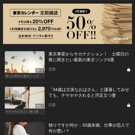
東京事変からサカナクション！ 土曜日の
夜に聞きたい最新の東京ソング4選
恋愛
Vol.5
僕らの世代の東京ソング
「34歳は立派なおばさん」と謙遜してみせ
ても。チヤホヤされると浮足立つ妻
恋愛
Vol.7
チヤホヤされたい東京妻
独りですが何か：33歳未婚。仕事が恋人で
何が悪い？