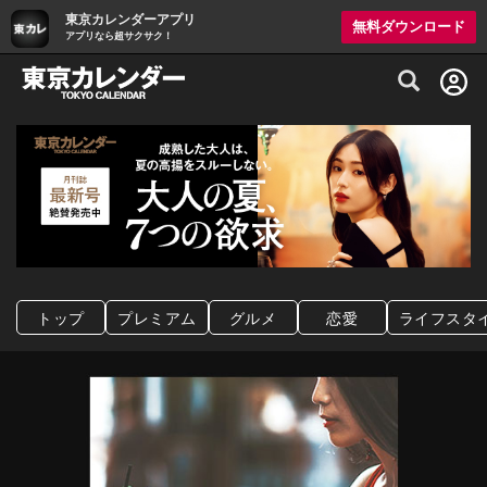
東京カレンダーアプリ
無料ダウンロード
アプリなら超サクサク！
グルメ情報・プレミアムレストラン予約サイト
トップ
プレミアム
グルメ
恋愛
ライフスタ