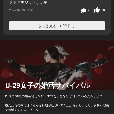
ストラテジックな…笑
2022/09/29 06:51
2
16
もっと見る （ 20 件 ）
U-29女子の婚活サバイバル
20代で“本気の婚活”をしている女性を、あなたは知っているだろうか？
彼女たちの中には「結婚適齢期が近づいてきたから」といった、安易な理由
で婚活をする人などいない。