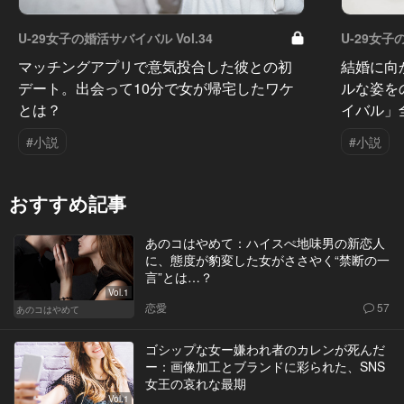
U-29女子の婚活サバイバル Vol.34
U-29女子
マッチングアプリで意気投合した彼との初
結婚に向
デート。出会って10分で女が帰宅したワケ
ルな姿を
とは？
イバル」
#小説
#小説
おすすめ記事
あのコはやめて：ハイスぺ地味男の新恋人
に、態度が豹変した女がささやく“禁断の一
言”とは…？
Vol.1
恋愛
57
あのコはやめて
ゴシップな女ー嫌われ者のカレンが死んだ
ー：画像加工とブランドに彩られた、SNS
女王の哀れな最期
Vol.1