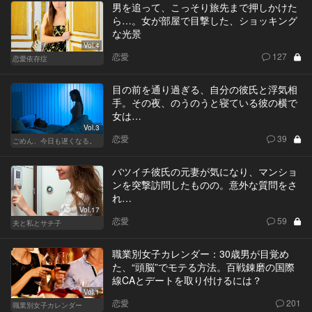
男を追って、こっそり旅先まで押しかけた
ら…。女が部屋で目撃した、ショッキング
な光景
Vol.4
恋愛
127
恋愛依存症
目の前を通り過ぎる、自分の彼氏と浮気相
手。その夜、のうのうと寝ている彼の横で
女は…
Vol.3
恋愛
39
ごめん、今日も遅くなる。
バツイチ彼氏の元妻が気になり、マンショ
ンを突撃訪問したものの。意外な質問をさ
れ…
Vol.17
恋愛
59
夫と私とサチ子
職業別女子カレンダー：30歳男が目覚め
た、“頭脳”でモテる方法。百戦錬磨の国際
線CAとデートを取り付けるには？
Vol.1
恋愛
201
職業別女子カレンダー