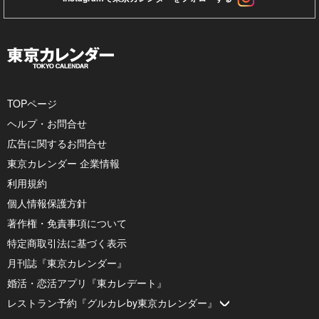
TOPページ
ヘルプ・お問合せ
広告に関するお問合せ
東京カレンダー 企業情報
利用規約
個人情報保護方針
著作権・免責事項について
特定商取引法に基づく表示
月刊誌『東京カレンダー』
婚活・恋活アプリ『東カレデート』
レストラン予約『グルカレby東京カレンダー』