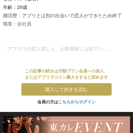
年齢：29歳
婚活歴：アプリとは別の出会いで恋人ができたため終了
職業：会社員
「アプリでの恋人探しと、お部屋探しは似てい......
この記事の続きは月額プラン会員への加入、
またはアプリでコイン購入をすると読めます
購入して続きを読む
会員の方は
こちらからログイン