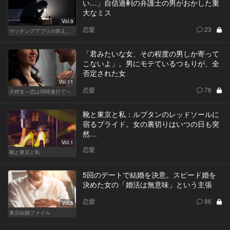
い…」自信過剰の弁護士の男がおかした重
大なミス
Vol.9
恋愛
23
マッチングアプリの答えあわせ【Q】～SEASON2～
「君みたいな女、その程度の男しか寄って
こないよ」。男にモテているつもりが、全
否定された女
Vol.11
恋愛
76
天秤女～恋は同時進行で～
靴と東京と私：ルブタンのレッドソールに
宿るプライド。女の裏切りはいつの日も突
然…
Vol.1
恋愛
靴と東京と私
5回のデートで結婚を決意。スピード婚を
決めた女の「婚活は無意味」という主張
恋愛
86
Vol.5
東京結婚ファイル