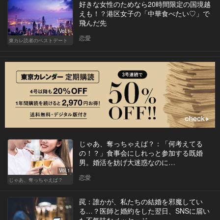
好きな女性のためなら20時間限定の国境越
えも！？港区女子の「中華食べたい♡」で
飛んだ先
Vol.1
恋愛
東カレ読者のベストデート
じゃあ、奪っちゃえば？：「何考えてる
の！？」食事会にしれっと参加する既婚
男。婚活を妨げ大迷惑なのに…
Vol.1
恋愛
じゃあ、奪っちゃえば？
罠：誰かが、私たちの結婚を邪魔してい
る…？医師と婚約をした翌日、SNSに届い
た不気味なメッセージ