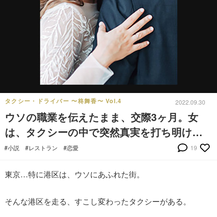
タクシー・ドライバー 〜柊舞香〜 Vol.4
2022.09.30
ウソの職業を伝えたまま、交際3ヶ月。女
は、タクシーの中で突然真実を打ち明け…
#小説
#レストラン
#恋愛
19
東京…特に港区は、ウソにあふれた街。
そんな港区を走る、すこし変わったタクシーがある。