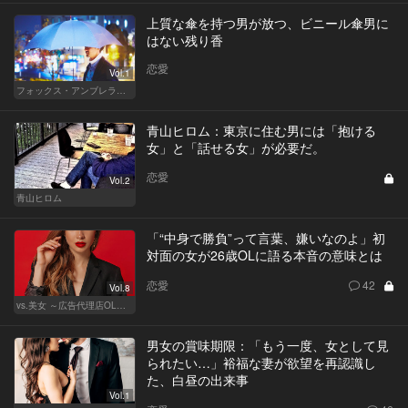
上質な傘を持つ男が放つ、ビニール傘男に
はない残り香
恋愛
Vol.1
フォックス・アンブレラの男
青山ヒロム：東京に住む男には「抱ける
女」と「話せる女」が必要だ。
恋愛
Vol.2
青山ヒロム
「“中身で勝負”って言葉、嫌いなのよ」初
対面の女が26歳OLに語る本音の意味とは
恋愛
42
Vol.8
vs.美女 ～広告代理店OLの挑戦～
男女の賞味期限：「もう一度、女として見
られたい…」裕福な妻が欲望を再認識し
た、白昼の出来事
Vol.1