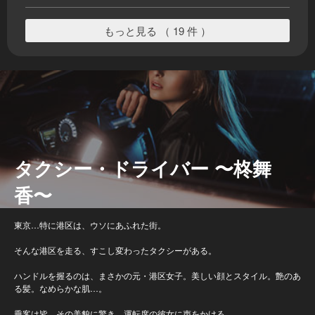
もっと見る （ 19 件 ）
タクシー・ドライバー 〜柊舞
香〜
東京…特に港区は、ウソにあふれた街。
そんな港区を走る、すこし変わったタクシーがある。
ハンドルを握るのは、まさかの元・港区女子。美しい顔とスタイル。艶のあ
る髪。なめらかな肌…。
乗客は皆、その美貌に驚き、運転席の彼女に声をかける。