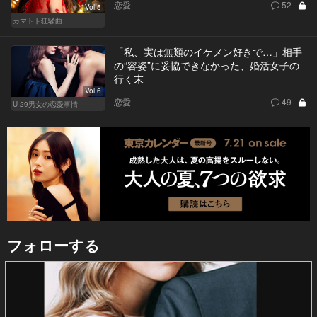
恋愛
52
Vol.5
カマトト狂騒曲
「私、実は無類のイケメン好きで…」相手
の“容姿”に妥協できなかった、婚活女子の
行く末
Vol.6
恋愛
49
U-29男女の恋愛事情
フォローする