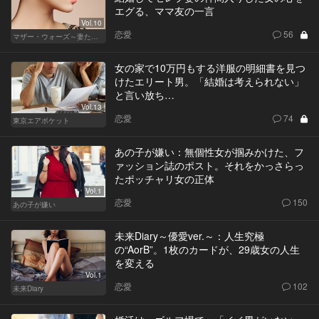
エグる、ママ友の一言
Vol.10
恋愛
56
マザー・ウォーズ～妻たちの階級闘争～
女の家で10万円もする洋服の明細書を見つ
けたエリート男。「結婚は考えられない」
と言い放ち…
Vol.13
恋愛
74
東京エアポケット
あの子が嫌い：無個性女が掴みかけた、フ
ァッション誌のポスト。それをかっさらっ
たポッチャリ女の正体
Vol.1
恋愛
150
あの子が嫌い
未来Diary～優愛ver.～：人生究極
の“AorB”。1枚のカードが、29歳女の人生
を変える
Vol.1
恋愛
102
未来Diary