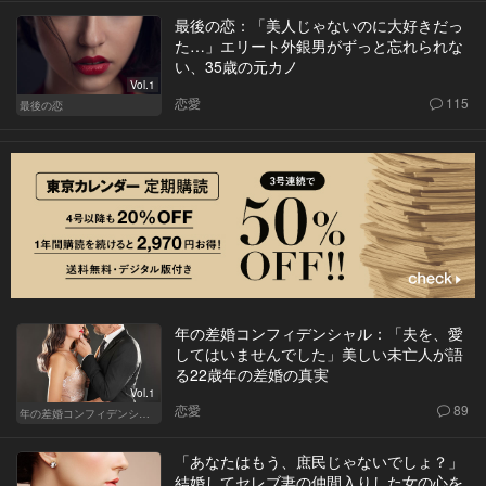
最後の恋：「美人じゃないのに大好きだっ
た…」エリート外銀男がずっと忘れられな
い、35歳の元カノ
Vol.1
恋愛
115
最後の恋
年の差婚コンフィデンシャル：「夫を、愛
してはいませんでした」美しい未亡人が語
る22歳年の差婚の真実
Vol.1
恋愛
89
年の差婚コンフィデンシャル
「あなたはもう、庶民じゃないでしょ？」
結婚してセレブ妻の仲間入りした女の心を