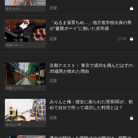
Vol.8
恋愛
東京マザー
「ぬるま湯育ちめ…」地方進学校出身の男
が“慶應ボーイ”に抱いた劣等感
恋愛
51
Vol.11
夫婦リボーン
京都クエスト： 東京で成功を掴んだはずの
35歳男が敗れた理由
恋愛
Vol.1
京都クエスト
みりんと俺：彼女に振られた理系SEが、初
めて自分で作って成功した料理とは？
恋愛
Vol.2
みりんと俺
運命の時計：お受験ママの間では、暗黙の