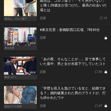
婚活は、ゴルフ場で：「イイ男がいない」
と嘆く29歳女が見つけた、最高の出会いの
場とは
Vol.1
恋愛
13
婚活は、ゴルフ場で
#東京百景：新橋駅西口広場、7時30分
恋愛
Vol.4
東京百景
「あの夜、そんなことが…」皆で食事して
いた最中、男と女が水面下でしていたコト
恋愛
35
Vol.6
東京バディ
「学歴も収入も負けている女と、結婚でき
る？」婚約破棄された男のプライドが、打
ち砕かれたワケ
Vol.9
恋愛
47
彼女のウラ世界