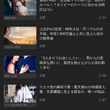
ルール！？ネイビーのスーツに合わせる時
計はコレ
Vol.1
恋愛
24
運命の時計
上位3%の悲哀：98年入社・ITバブルの欠
片組。年収1,000万越えと共に見えた自分
の限界値
Vol.1
恋愛
上位3%の悲哀
「2人きりでお会いしたい」。男からの意
味深な誘いに、疑惑を抱えながらも揺れ動
く女心
Vol.6
恋愛
68
黒塗りの扉
十人十色の麻布十番：愛犬連れの35歳美人
妻。天真爛漫に見える彼女の、唯一の悩み
恋愛
87
Vol.1
十人十色の麻布十番