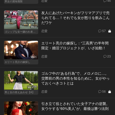
恋愛
46
男女の賞味期限
友人にあげたバーキンがフリマアプリで売
られてる…！それでも女が怒りを飲みこん
だワケ
Vol.3
恋愛
57
ゴシップな女ー嫌われ者のカレンが死んだー
エリート亮介の嫁探し：“三高男”の半年間
限定・婚活プロジェクトが、いざ始動！
恋愛
23
Vol.1
エリート亮介の嫁探し
ゴルフ中の“ある行為”で、メロメロに…。
交際前の男の本性を知るために、女がやっ
ておくべきコトとは
Vol.117
恋愛
56
男と女の答えあわせ【A】
引き立て役とされていた女子アナの逆襲。
女ウケする“60%美人”が、最後は勝つ法則