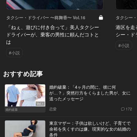
タクシー・ドライバー 〜柊舞香〜 Vol.16
タクシー・ド
「ねぇ、遊びに付き合って」美人タクシー
港区を走
ドライバーが、乗客の男性に頼んだコトと
シー・ド
は
#小説
#小説
おすすめ記事
婚約破棄：「4ヶ月の間に、彼に何
が…？」突然行方をくらました男が、女に
送ったメッセージ
Vol.1
恋愛
172
婚約破棄
東京マザー：子供は欲しいけど、子育てで
余裕を失くすのは嫌。現実的な女の結婚の
条件