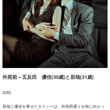
外苑前～五反田 優佳(30歳)と辰哉(31歳)
22時。
辰哉と優佳を乗せたタクシーは、外苑西通りを南に向かっ