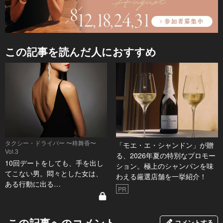
この記事を読んだ人におすすめ
タクシー・ドライバー 〜柊舞香〜
「モエ・エ・シャンドン」が贈
Vol.3
る、2026年夏の特別なプロモー
10回デートをしても、手を出し
ション。極上のシャンパンを味
てこない男。悶々とした女は、
わえる厳選店舗を一挙紹介！
ある行動に出る…
PR
この記事へのコメント
コメントする