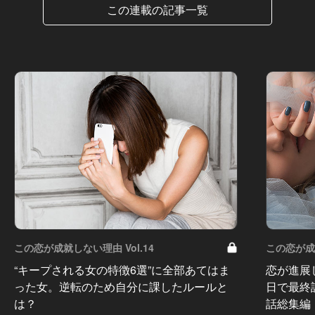
この連載の記事一覧
この恋が成就しない理由 Vol.14
この恋が成就
“キープされる女の特徴6選”に全部あてはま
恋が進展
った女。逆転のため自分に課したルールと
日で最終
は？
話総集編