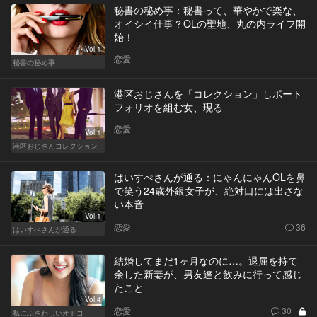
秘書の秘め事：秘書って、華やかで楽な、
オイシイ仕事？OLの聖地、丸の内ライフ開
始！
Vol.1
恋愛
秘書の秘め事
港区おじさんを「コレクション」しポート
フォリオを組む女、現る
恋愛
Vol.1
港区おじさんコレクション
はいすぺさんが通る：にゃんにゃんOLを鼻
で笑う24歳外銀女子が、絶対口には出さな
い本音
Vol.1
恋愛
36
はいすぺさんが通る
結婚してまだ1ヶ月なのに…。退屈を持て
余した新妻が、男友達と飲みに行って感じ
たこと
Vol.4
恋愛
30
私にふさわしいオトコ