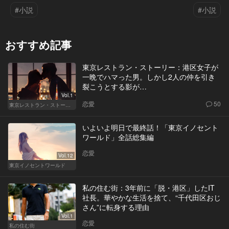
#小説
#小説
おすすめ記事
東京レストラン・ストーリー：港区女子が
一晩でハマった男。しかし2人の仲を引き
裂こうとする影が…
Vol.1
恋愛
50
東京レストラン・ストーリー
いよいよ明日で最終話！「東京イノセント
ワールド」全話総集編
恋愛
Vol.12
東京イノセントワールド
私の住む街：3年前に「脱・港区」したIT
社長。華やかな生活を捨て、“千代田区おじ
さん”に転身する理由
Vol.1
恋愛
私の住む街