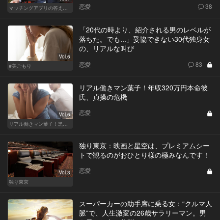
恋愛
38
マッチングアプリの答えあわせ【A】～SEASON2～
「20代の時より、紹介される男のレベルが
落ちた。でも...」妥協できない30代独身女
の、リアルな叫び
Vol.6
恋愛
83
#美ごもり
リアル働きマン葉子！年収320万円本命彼
氏、貞操の危機
恋愛
Vol.6
リアル働きマン葉子！黒革の編集手帳 written by 内埜さくら
独り東京：映画と星空は、プレミアムシー
トで観るのがおひとり様の極みなんです！
恋愛
Vol.3
独り東京
スーパーカーの助手席に乗る女：“クルマ人
脈”で、人生激変の26歳サラリーマン。男