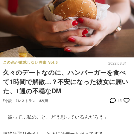
この恋が成就しない理由 Vol.5
2022.08.31
久々のデートなのに、ハンバーガーを食べ
て1時間で解散…？不安になった彼女に届い
た、1通の不穏なDM
#小説
#レストラン
#友達
45
「彼って…私のこと、どう思っているんだろう」
連絡は取り合うし、ときにはデートだってする。