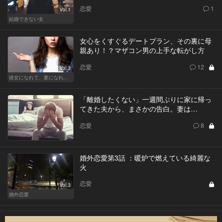
恋愛
1
Vol.1
結婚できない女
女心をくすぐるデートプラン、その裏に母
親あり！？マザコン男の上手な転がし方
恋愛
12
Vol.3
彼女になれて、妻になれない
「離婚したくない」一週間ぶりに家に帰っ
てきた夫から、まさかの告白。妻は…
恋愛
8
婚外恋愛第3話 ：暖炉で燃えている綺麗な
火
恋愛
Vol.3
婚外恋愛