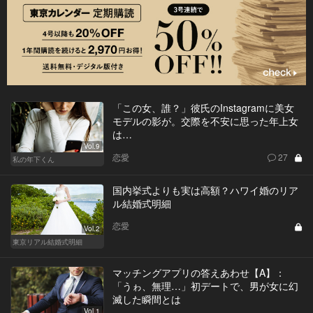
「この女、誰？」彼氏のInstagramに美女
モデルの影が。交際を不安に思った年上女
は…
Vol.9
恋愛
27
私の年下くん
国内挙式よりも実は高額？ハワイ婚のリア
ル結婚式明細
恋愛
Vol.2
東京リアル結婚式明細
マッチングアプリの答えあわせ【A】：
「うゎ、無理…」初デートで、男が女に幻
滅した瞬間とは
Vol.1