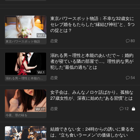
東京パワースポット物語：不幸な32歳女に
セレブ婚をもたらした“縁結び神社”と、5つ
の掟とは？
Vol.1
恋愛
80
東京パワースポット物語
溺れる男～理性と本能のあいだで～：婚約
者が寝ている隣の部屋で…。理性的な男が
犯した”最低の過ち”とは
Vol.1
恋愛
54
溺れる男～理性と本能のあいだで～
女子会は、みんなノロケ話ばかり。孤独な
27歳女性が、深夜に始めた“ある習慣”とは
恋愛
12
Vol.17
今夜、罪の味を
結婚できない女：24時からの誘いに乗る女
は、“立ち食いラーメン”の価値しかない