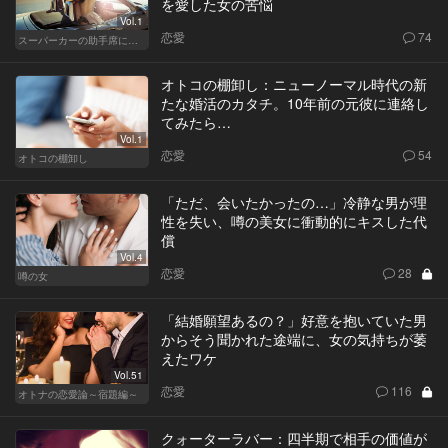
を愛した女の苦悩
Vol.1
恋愛
74
スーパーカーの助手席に乗る女
オトコの棚卸し：ニューノーマル時代の新
たな婚活のカタチ。10年前の元彼に連絡し
てみたら…
Vol.1
恋愛
54
オトコの棚卸し
「ただ、会いたかったの…」冷静な男が理
性を失い、噂の美女に衝動的にキスした代
償
Vol.4
恋愛
28
噂の女
「結婚願望あるの？」好意を抱いていた男
からそう聞かれた途端に、女の気持ちが萎
えたワケ
Vol.51
恋愛
116
オトナの恋愛論～宿題編～
クォーターラバー：四半期で相手の価値が