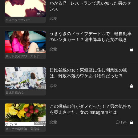
わかる!? レストランで思い知った男のセ
ンス
Vol.1
恋愛
クォーターラバー
うきうきのドライブデート♡で、軽自動車
のレンタカー！？途中降車した女の嘆き
恋愛
Vol.5
東カレ読者のワーストデート
日比谷線の女：東銀座に住む開業医の彼
は、難攻不落のワケあり物件だった?!
恋愛
Vol.14
日比谷線の女
この投稿の何がダメだった！？男の気持ち
を萎えさせた、女のInstagramとは
恋愛
194
Vol.77
オトナの恋愛論～宿題編～