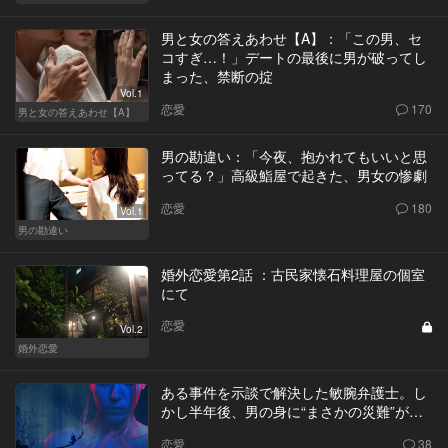
男と女の答えあわせ【A】：「この男、セ
コすぎ…！」デートの最後に男が破ってし
まった、禁断の掟
Vol.1
恋愛
170
男と女の答えあわせ【A】
男の勘違い：「今夜、抱かれてもいいと思
ってる？」高級鮨屋で起きた、男女の惨劇
恋愛
180
Vol.1
男の勘違い
婚外恋愛第2話 ：古民家懐石料理屋の個室
にて
恋愛
Vol.2
婚外恋愛
ある事件を示談で解決した敏腕弁護士。し
かし半年後、男の身に“まさかの災難”が…
恋愛
38