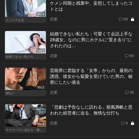
ケメン同期と残業中、妄想してしまったコ
トとは
Vol.9
恋愛
69
ニュースな女
結婚できない私たち：可愛くて会話上手な
28歳女。なのに男にホテルに“置き去り”に
されたのは…
Vol.1
恋愛
66
結婚できない私たち
芸能界に君臨する「女帝」からの、最初の
誘惑。彼女から寵愛を受けていた男の、秘
密にしたい過去
Vol.2
恋愛
36
Who？
「悲劇は予告なしに訪れる」順風満帆と思
われた経営者に迫る、無情な仕打ち
恋愛
9
Vol.9
サラリーマン会計士・隆一の迷い