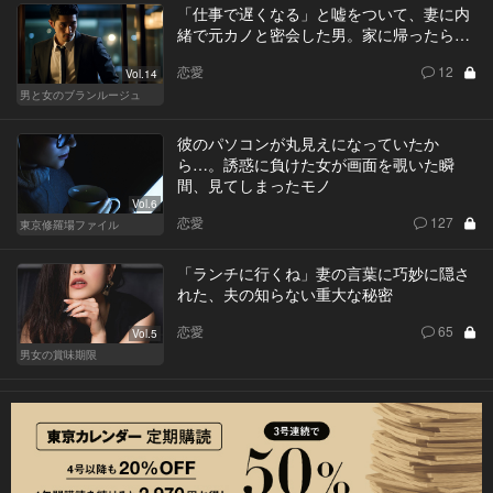
「仕事で遅くなる」と嘘をついて、妻に内
緒で元カノと密会した男。家に帰ったら…
恋愛
12
Vol.14
男と女のブランルージュ
彼のパソコンが丸見えになっていたか
ら…。誘惑に負けた女が画面を覗いた瞬
間、見てしまったモノ
Vol.6
恋愛
127
東京修羅場ファイル
「ランチに行くね」妻の言葉に巧妙に隠さ
れた、夫の知らない重大な秘密
恋愛
65
Vol.5
男女の賞味期限