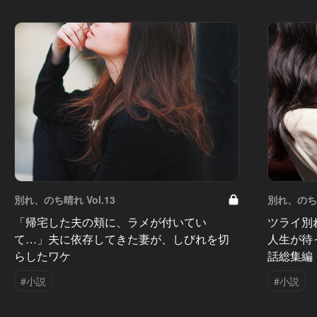
別れ、のち晴れ Vol.13
別れ、のち晴
「帰宅した夫の頬に、ラメが付いてい
ツライ別
て…」夫に依存してきた妻が、しびれを切
人生が待
らしたワケ
話総集編
#小説
#小説