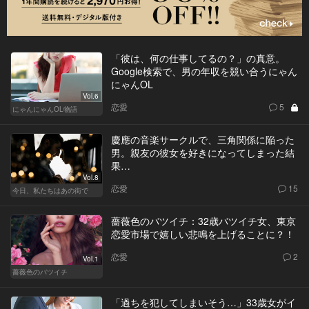
「彼は、何の仕事してるの？」の真意。
Google検索で、男の年収を競い合うにゃん
にゃんOL
Vol.6
恋愛
5
にゃんにゃんOL物語
慶應の音楽サークルで、三角関係に陥った
男。親友の彼女を好きになってしまった結
果…
Vol.8
恋愛
15
今日、私たちはあの街で
薔薇色のバツイチ：32歳バツイチ女、東京
恋愛市場で嬉しい悲鳴を上げることに？！
恋愛
2
Vol.1
薔薇色のバツイチ
「過ちを犯してしまいそう…」33歳女がイ