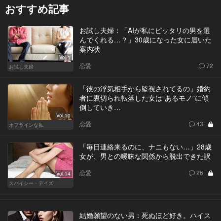
おすすめ記事
お試し夫婦：「AIが私にピッタリの男を選
んでくれる…？」30歳になった女に届いた
案内状
Vol.1
恋愛
72
お試し夫婦
「彼の浮気相手から監視されてるの」婚約
者に裏切られ転落した女は“あるモノ”に傾
倒していき…
Vol.10
恋愛
43
オフラインな私
「毎日連絡来るのに、ナニもない…」28歳
女が、男との曖昧な関係から脱出できた訳
恋愛
26
Vol.14
スパイシー・デイズ
結婚願望のない男：死ぬほど好き。ハイス