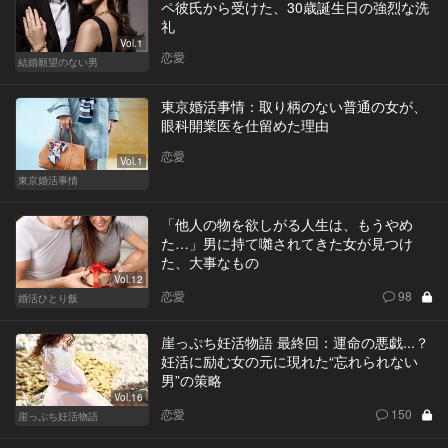
ペ彼氏から受けた、30歳誕生日の強烈な洗
礼
Vol.1
恋愛
結婚願望のない男
東京婚活事情：取り柄のない普通の女が、
眼科開業医を仕留めた理由
恋愛
Vol.1
東京婚活事情
「他人の物を欲しがる人生は、もうやめ
た…」男に持て囃されてきた女が見つけ
た、大事なもの
Vol.12
恋愛
98
婚活ひとり飯
崖っぷち妊活物語 最終回：運命の悪戯...？
妊活に励む女の元に現れた“忘れられない
男”の策略
Vol.16
恋愛
150
崖っぷち妊活物語