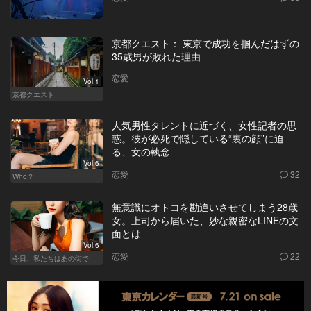
京都クエスト： 東京で成功を掴んだはずの
35歳男が敗れた理由
恋愛
Vol.1
京都クエスト
人気男性タレントに近づく、女性記者の思
惑。彼が必死で隠している“裏の顔”に迫
る、女の執念
Vol.6
恋愛
32
Who？
無意識にオトコを勘違いさせてしまう28歳
女。上司から届いた、妙な親密なLINEの文
面とは
Vol.6
恋愛
22
今日、私たちはあの街で