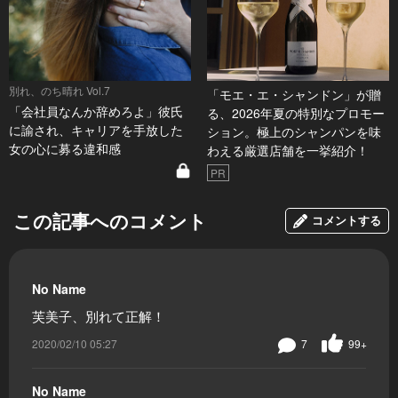
別れ、のち晴れ Vol.7
「モエ・エ・シャンドン」が贈
「会社員なんか辞めろよ」彼氏
る、2026年夏の特別なプロモー
に諭され、キャリアを手放した
ション。極上のシャンパンを味
女の心に募る違和感
わえる厳選店舗を一挙紹介！
PR
この記事へのコメント
コメントする
No Name
芙美子、別れて正解！
2020/02/10 05:27
7
99+
No Name