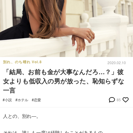
別れ、のち晴れ Vol.8
2020.02.10
「結局、お前も金が大事なんだろ…？」彼
女よりも低収入の男が放った、恥知らずな
一言
#小説
#ホテル
#恋愛
85
人との、別れ―。
それは、誰しも一度は経験したことがあるもの。