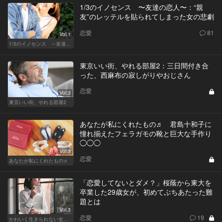
1/3のイノセンス 〜友達の恋人〜：“親
友”のレッテルを貼られてしまった女の悲劇
恋愛
81
Vol.1
1/3のイノセンス ～友達の恋人～
東京いい街、やれる部屋2：三日間付き合
った、西麻布の寂しがりやおじさん
恋愛
Vol.3
東京いい街、やれる部屋2
あなたが私にくれたもの♬ 君島十和子に
憧れ揃えたフェラガモの靴と巨大な手作り
◯◯◯
Vol.3
恋愛
あなたが私にくれたもの♬
「恋愛してないとダメ？」桜蔭から東大を
卒業した29歳女が、初めてぶちあたった難
題とは
Vol.3
恋愛
19
かわいく生きられない女たち