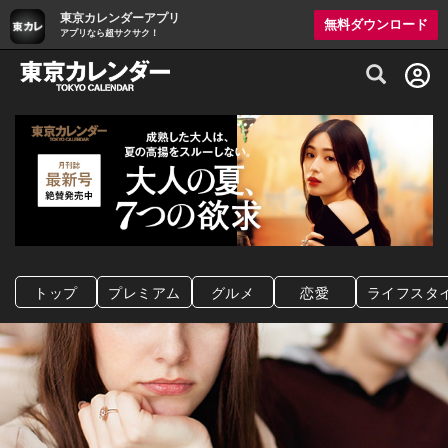
東京カレンダーアプリ
無料ダウンロード
アプリなら超サクサク！
グルメ情報・プレミアムレストラン予約サイト
トップ
プレミアム
グルメ
恋愛
ライフスタ