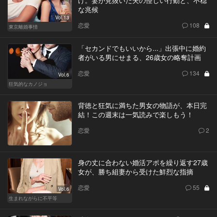
な兆候
Vol.13
恋愛
108
東京離婚事情
「セカンドでもいいから...」出張中に婚約
者がいる男にせまる、26歳女の略奪計画
恋愛
134
Vol.6
狂気的なカノジョ
背徳と狂気に満ちた男女の物語が、本日完
結！この週末は一気読みで楽しもう！
恋愛
2
身の丈に合わない婚活アポを繰り返す27歳
女が、勝ち組妻から受けた鮮烈な指摘
恋愛
55
Vol.6
生まれながらに不平等