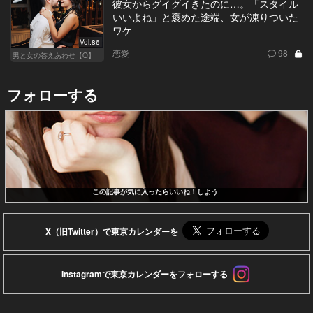
彼女からグイグイきたのに…。「スタイル
いいよね」と褒めた途端、女が凍りついた
ワケ
Vol.86
恋愛
98
男と女の答えあわせ【Q】
フォローする
この記事が気に入ったらいいね！しよう
X（旧Twitter）で東京カレンダーを
Instagramで東京カレンダーをフォローする