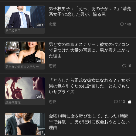
男子校男子：「えっ、あの子が…？」“清楚
系女子”に恋した男が、陥る罠
恋愛
149
Vol.1
男子校男子
男と女の東京ミステリー：彼女のパソコン
で見つけた大量の写真に、男が震え上がっ
た理由
Vol.1
恋愛
16
男と女の東京ミステリー
「どうしたら正式な彼女になれる？」女が
男の気を引くために計画した、とんでもな
いサプライズ
Vol.3
恋愛
113
恋愛依存症
金曜14時に女を呼び出して、たった1時間
半で解散…。男が絶対に夜会おうとしない
理由
Vol.7