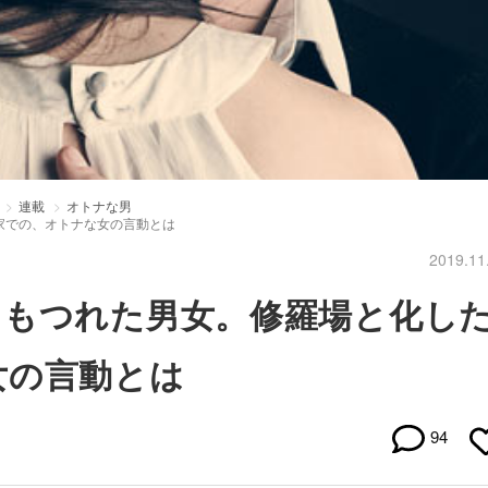
連載
オトナな男
家での、オトナな女の言動とは
2019.11
にもつれた男女。修羅場と化し
女の言動とは
94