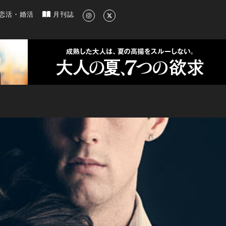
新のグルメ、洗練されたライフスタイル情報
恋活・婚活
月刊誌