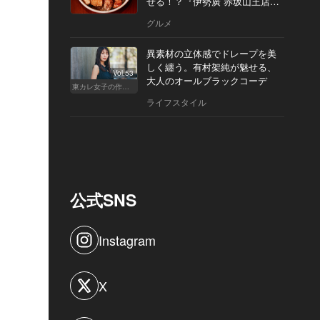
せる！？『伊勢廣 赤坂山王店』
へ
グルメ
異素材の立体感でドレープを美
しく纏う。有村架純が魅せる、
Vol.53
大人のオールブラックコーデ
東カレ女子の作り方
ライフスタイル
公式SNS
Instagram
X