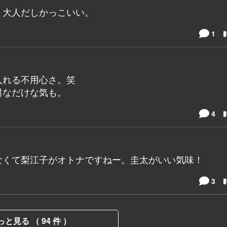
。大人だしかっこいい。
1
入れる不用心さ。笑
男なだけな気も。
4
なくて梨江子がオトナですねー。圭太がいい気味！
3
っと見る （ 94 件 ）