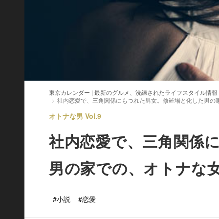
東京カレンダー | 最新のグルメ、洗練されたライフスタイル情報
社内恋愛で、三角関係にもつれた男女。修羅場と化した男の
オトナな男 Vol.9
社内恋愛で、三角関係
男の家での、オトナな
#小説
#恋愛