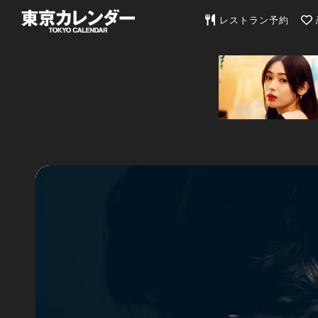
東京カレンダー | 最
レストラン予約