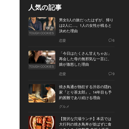
人気の記事
男女3人の旅だったはずが、帰り
は2人に…。1人の女性が残ると
Vol.74
決めた理由
TOUGH COOKIES
恋愛
6
「今日はたくさん甘えちゃお」
再会した母の無邪気な一言に、
Vol.73
娘が激怒した理由
TOUGH COOKIES
恋愛
9
焼き鳥通が熱狂する渋谷の隠れ
家『とり茶太郎』。14年目も予
約困難であり続ける理由
グルメ
【贅沢な穴場ランチ】本店では
大行列の焼き鳥丼が並ばずに食