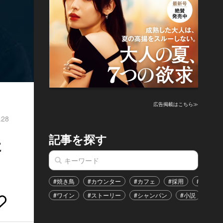
広告掲載はこちら≫
.28
記事を探す
た
#焼き鳥
#カウンター
#カフェ
#採用
#恋愛
#ワイン
#ストーリー
#シャンパン
#小説
#イ