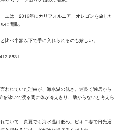
ーユは、2016年にカリフォルニア、オレゴンを旅した
ャルに開眼。
エと比べ半額以下で手に入れられるのも嬉しい。
413-8831
と言われていた理由が、海水温の低さ。運良く独房から
離を泳いで渡る間に体が冷えきり、助からないと考えら
流れていて、真夏でも海水温は低め。ビキニ姿で日光浴
ャ海と戯れるには、水が冷た過ぎるんだよね。」