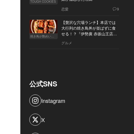
TOUGH COOKIES
恋愛
9
【贅沢な穴場ランチ】本店では
大行列の焼き鳥丼が並ばずに食
Vol.7
せる！？『伊勢廣 赤坂山王店』
焼き鳥が艶めいてきた
へ
グルメ
公式SNS
Instagram
X