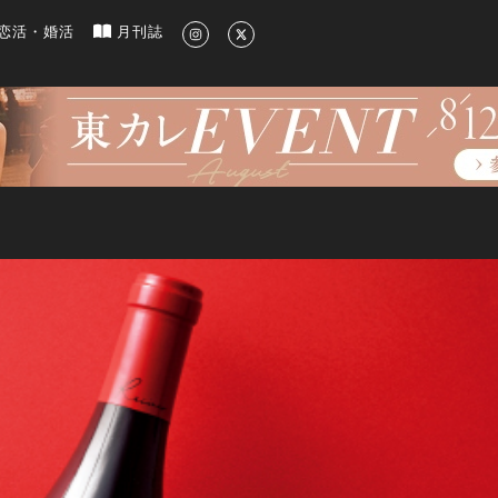
新のグルメ、洗練されたライフスタイル情報
恋活・婚活
月刊誌