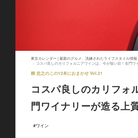
東京カレンダー | 最新のグルメ、洗練されたライフスタイル情報
コスパ良しのカリフォルニアワインは、今が狙い目！名門ワ
柳 忠之のこの12本におまかせ Vol.21
コスパ良しのカリフォ
門ワイナリーが造る上
#ワイン