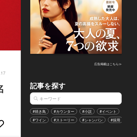
広告掲載はこちら≫
.17
記事を探す
名
#焼き鳥
#カウンター
#小説
#イベント
#港区
#ワイン
#ストーリー
#シャンパン
#採用
#恋