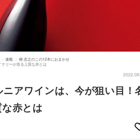
連載
柳 忠之のこの12本におまかせ
イナリーが造る上質な赤とは
2022.08
ルニアワインは、今が狙い目！
質な赤とは