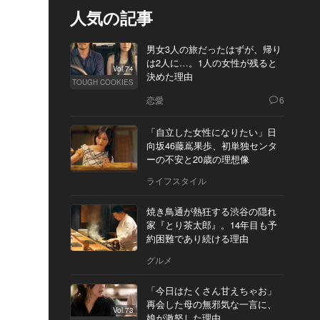
人気の記事
男女3人の旅だったはずが、帰り
は2人に…。1人の女性が残ると
Vol.74
決めた理由
TOUGH COOKIES
恋愛
6
「自立した女性になりたい」日
向坂46藤嶌果歩、初単独センタ
ーの不安と20歳の理想像
ライフスタイル
焼き鳥通が熱狂する渋谷の隠れ
家『とり茶太郎』。14年目も予
約困難であり続ける理由
グルメ
「今日はたくさん甘えちゃお」
再会した母の無邪気な一言に、
Vol.73
娘が激怒した理由