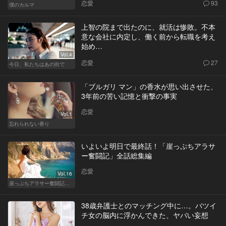
恋愛
93
僕のカルマ
上智の院まで出たのに、就活は惨敗。不本
意な会社に内定し、働く前から転職を考え
始め…
Vol.4
恋愛
27
今日、私たちはあの街で
「ブルガリ マン」の香水が思い出させた、
3年前の苦い記憶と衝撃の事実
恋愛
Vol.1
忘れられない香り
いよいよ明日で最終話！「崖っぷちアラサ
ー奮闘記」全話総集編
恋愛
Vol.16
崖っぷちアラサー奮闘記 written by 内埜さくら
38歳弁護士とのマッチング中に…。バツイ
チ女の脳内に浮かんできた、ヤバい妄想