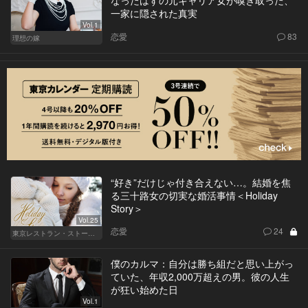
なったはずの元キャリア女が嗅ぎ取った、
一家に隠された真実
Vol.1
恋愛
83
理想の嫁
“好き”だけじゃ付き合えない…。結婚を焦
る三十路女の切実な婚活事情＜Holiday
Story＞
Vol.25
恋愛
24
東京レストラン・ストーリー
僕のカルマ：自分は勝ち組だと思い上がっ
ていた、年収2,000万超えの男。彼の人生
が狂い始めた日
Vol.1