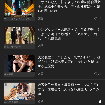
アオハルなんて甘すぎる：27歳の総合職女
子。武蔵小金井から、港区西麻布に引っ越
した理由とは…
Vol.1
恋愛
14
アオハルなんて甘すぎる
シングルマザーの婚活って、前途多難！？
いよいよ明日で最終話！「東京マザー婚
活」全話総集編
Vol.16
恋愛
東京マザー婚活
夫の寵愛：「バレたら、恥ずかしい…」池
尻在住・33歳の美人妻が、夫にひた隠しに
する黒歴史
Vol.1
恋愛
74
夫の寵愛
港区女子の原点：得意顔でサロンを主宰し
ても、芝在住では入れない港区Sクラスの
輪
Vol.3
恋愛
港区女子の原点