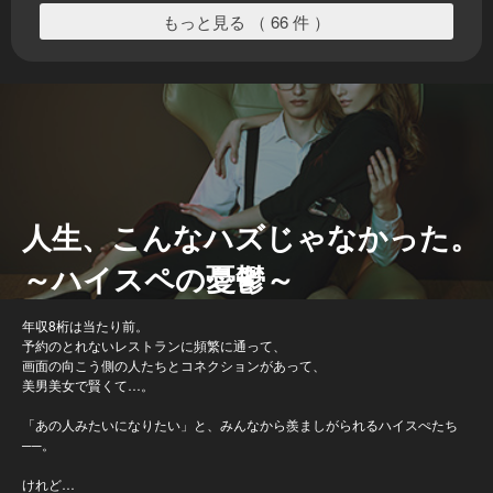
もっと見る （ 66 件 ）
人生、こんなハズじゃなかった。
～ハイスペの憂鬱～
年収8桁は当たり前。
予約のとれないレストランに頻繁に通って、
画面の向こう側の人たちとコネクションがあって、
美男美女で賢くて…。
「あの人みたいになりたい」と、みんなから羨ましがられるハイスぺたち
──。
けれど…