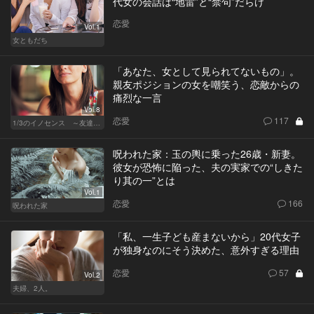
代女の会話は“地雷”と“禁句”だらけ
恋愛
Vol.1
女ともだち
「あなた、女として見られてないもの」。
親友ポジションの女を嘲笑う、恋敵からの
痛烈な一言
Vol.8
恋愛
117
1/3のイノセンス ～友達の恋人～
呪われた家：玉の輿に乗った26歳・新妻。
彼女が恐怖に陥った、夫の実家での“しきた
り其の一”とは
Vol.1
恋愛
166
呪われた家
「私、一生子ども産まないから」20代女子
が独身なのにそう決めた、意外すぎる理由
恋愛
57
Vol.2
夫婦、2人。