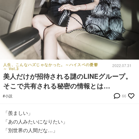
人生、こんなハズじゃなかった。～ハイスペの憂鬱
2022.07.31
～ Vol.3
美人だけが招待される謎のLINEグループ。
そこで共有される秘密の情報とは…
#小説
66
「羨ましい」
「あの人みたいになりたい」
「別世界の人間だな…」