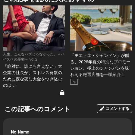
人生、こんなハズじゃなかった。～ハ
「モエ・エ・シャンドン」が贈
イスペの憂鬱～ Vol.2
る、2026年夏の特別なプロモー
「絶対に、誰にも言えない」大
ション。極上のシャンパンを味
企業の社長が、ストレス発散の
わえる厳選店舗を一挙紹介！
ために夜な夜な大金をつぎ込む
PR
のは…
この記事へのコメント
コメントする
No Name