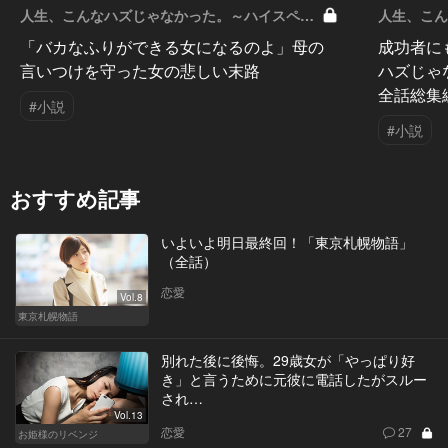
人生、こんなハズじゃなかった。～ハイスペの
人生、こ
憂鬱～ Vol.11
鬱～ Vol.1
「バカなふりができる女になるのよ」母の
成功者に
言いつけを守った女の悲しい末路
ハズじゃ
全話総集
#小説
#小説
おすすめ記事
いよいよ明日最終回！「東京札幌物語」
（全話）
恋愛
Vol.8
東京札幌物語
別れた後に後悔。29歳女が「やっぱり好
き」と言うために元彼に電話したがスルー
され…
Vol.13
恋愛
27
お姫様のリベンジ