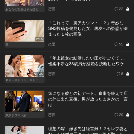
Vol.4
恋愛
22
あなたの部屋はそれほど
「これって、裏アカウント…？」奇妙な
SNS投稿を発見した女。親友への疑惑が深
まった１枚の画像
Vol.5
恋愛
55
罠
「年上彼女の結婚したい圧がすごくて…」
優柔不断な33歳男が結婚を決断したワケ
恋愛
8
Vol.40
東京レストラン・ストーリー
気になる彼との初デート。食事を終えて店
の外に出た直後、男が放ったまさかの一言
は…
Vol.2
恋愛
20
東京タワマン族
理想の嫁：嫁ぎ先は経営難！？セレブ妻と