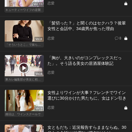
恋愛
Vol.10
キューティーワイフの逆襲
「髪切った？」と聞くのはセクハラ？後輩
女性と会話中、34歳男が焦った理由
恋愛
8
Vol.8
「そういうとこ」で振られる男
「胸が、大きいのがコンプレックスだっ
た」。そう語る美女の居酒屋体験記
恋愛
Vol.4
東カレ編集部が美女に初体験させてみた
女性よりワインが大事？フレンチでワイン
選びに30分かけた男たちに、女はドン引き
恋愛
Vol.3
婚活は、ワインスクールで
女ともだち：近況報告すらままならぬ。30