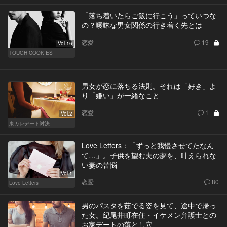
「落ち着いたらご飯に行こう」っていつな
の？曖昧な男女関係の行き着く先とは
恋愛
19
Vol.16
TOUGH COOKIES
男女が恋に落ちる法則。それは「好き」よ
り「嫌い」が一緒なこと
恋愛
1
Vol.2
東カレデート対決
Love Letters：「ずっと我慢させてたなん
て…」。子供を望む夫の夢を、叶えられな
い妻の苦悩
Vol.1
恋愛
80
Love Letters
男のパスタを茹でる姿を見て、途中で帰っ
た女。紀尾井町在住・イケメン弁護士との
お家デートの落とし穴