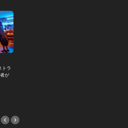
グルメトリビア！飲み会やデートで会話
のネタになるQ＆A Vol.14
ストラ
秋の和食デートの話題になるトリビ
集者が
ア。「目黒のさんま」ってどういう
あの『
意味？
って話
#和食
#スイ