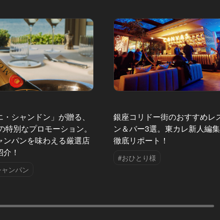
エ・シャンドン」が贈る、
銀座コリドー街のおすすめレ
夏の特別なプロモーション。
ン＆バー3選。東カレ新人編
ャンパンを味わえる厳選店
徹底リポート！
紹介！
#おひとり様
シャンパン