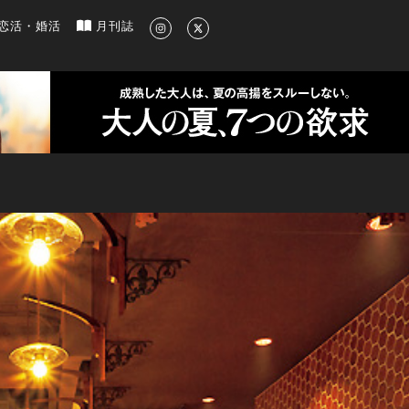
新のグルメ、洗練されたライフスタイル情報
恋活・婚活
月刊誌