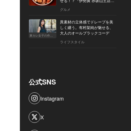
せる！？『伊勢廣 赤坂山王店』
へ
グルメ
異素材の立体感でドレープを美
しく纏う。有村架純が魅せる、
Vol.53
大人のオールブラックコーデ
東カレ女子の作り方
ライフスタイル
公式SNS
Instagram
X