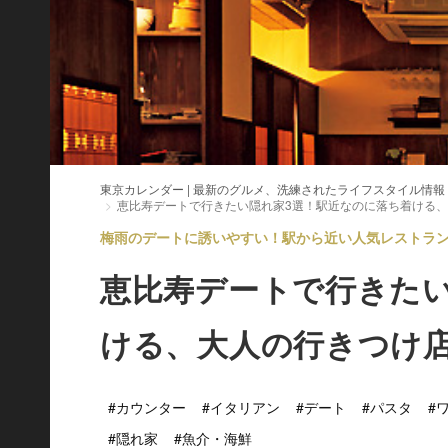
東京カレンダー | 最新のグルメ、洗練されたライフスタイル情報
恵比寿デートで行きたい隠れ家3選！駅近なのに落ち着ける
梅雨のデートに誘いやすい！駅から近い人気レストラン V
恵比寿デートで行きたい
ける、大人の行きつけ
#カウンター
#イタリアン
#デート
#パスタ
#
#隠れ家
#魚介・海鮮