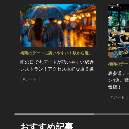
梅雨のデートに誘いやすい！駅から近い
人気レストラン Vol.9
雨の日でもデートが誘いやすい駅近
梅雨のデー
レストラン！アクセス抜群な店６選
い人気レスト
表参道デ
#デート
ン4選。
気店！
#デート
おすすめ記事