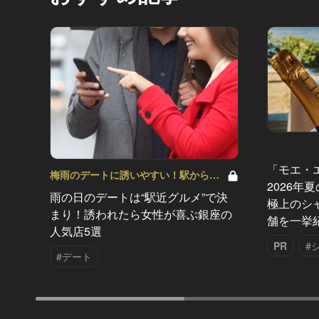
「モエ・
梅雨のデートに誘いやすい！駅から近
2026年
い人気レストラン Vol.3
雨の日のデートは“駅近グルメ”で決
極上のシ
まり！誘われたら女性が喜ぶ銀座の
舗を一挙
人気店5選
PR
#
#デート