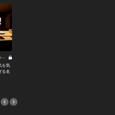
ら近
梅雨のデートに誘いやすい！駅から近
梅雨の
い人気レストラン Vol.6
い人気レス
気を気
雨の日デートが華やぐ、六本木の駅
雨の日
げる名
近レストラン！大人好みのラグジュ
ート！
アリーな店4選
店4選
#デート
#デー