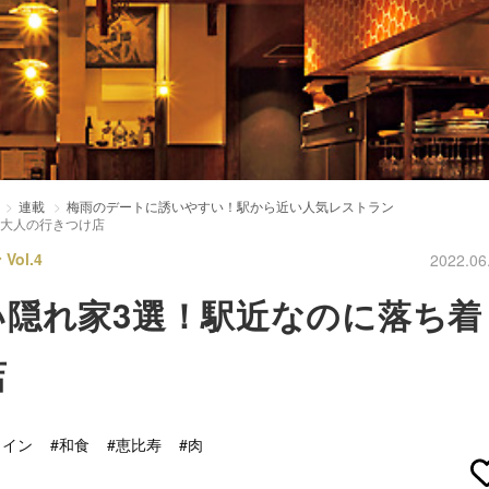
連載
梅雨のデートに誘いやすい！駅から近い人気レストラン
、大人の行きつけ店
ol.4
2022.06
隠れ家3選！駅近なのに落ち着
店
ワイン
#和食
#恵比寿
#肉