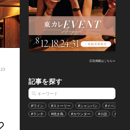
広告掲載はこちら≫
.23
記事を探す
#ワイン
#ストーリー
#シャンパン
#イベント
#ランチ
#焼き鳥
#カウンター
#小説
#恋愛