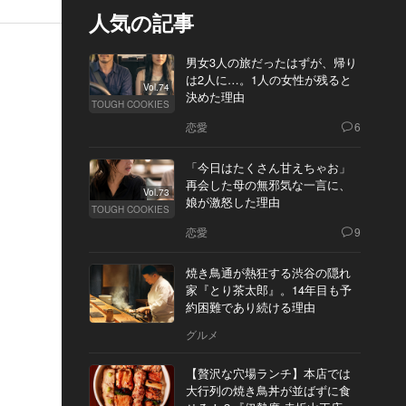
人気の記事
男女3人の旅だったはずが、帰り
は2人に…。1人の女性が残ると
Vol.74
決めた理由
TOUGH COOKIES
恋愛
6
「今日はたくさん甘えちゃお」
再会した母の無邪気な一言に、
Vol.73
娘が激怒した理由
TOUGH COOKIES
恋愛
9
焼き鳥通が熱狂する渋谷の隠れ
家『とり茶太郎』。14年目も予
約困難であり続ける理由
グルメ
【贅沢な穴場ランチ】本店では
大行列の焼き鳥丼が並ばずに食