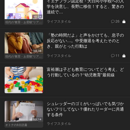
イエナプラン認定校・大日向小学校への入
学を決意し、長野に移住！すると、驚きの
連続で…
Vol.24
ライフスタイル
26
現代の“教育・お受験”リアルドキュメント
「塾の時間だよ」と声をかけても、息子の
反応がない…。中受撤退を考えたそのと
き、親がとった行動は
Vol.38
ライフスタイル
11
現代の“教育・お受験”リアルドキュメント
富裕層は子ども教育についてどう考え、ど
う行動しているの？“幼児教育”最前線
シュレッダーのゴミがいっぱいでも気づか
ないフリしてない？優れたリーダーに共通
する条件
Vol.14
ライフスタイル
オトナの5分読書