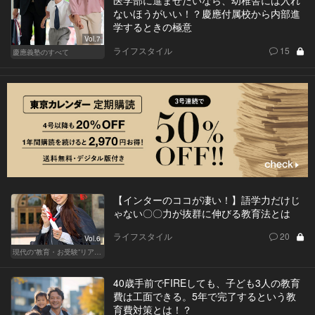
医学部に進ませたいなら、幼稚舎には入れ
ないほうがいい！？慶應付属校から内部進
学するときの極意
Vol.7
ライフスタイル
15
慶應義塾のすべて
【インターのココが凄い！】語学力だけじ
ゃない〇〇力が抜群に伸びる教育法とは
ライフスタイル
20
Vol.6
現代の“教育・お受験”リアルドキュメント
40歳手前でFIREしても、子ども3人の教育
費は工面できる。5年で完了するという教
育費対策とは！？