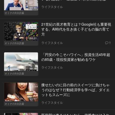
ライフスタイル
Vol.30
オトナの5分読書
21世紀の英才教育とは？Google社も重要視
する、AI時代を生き抜く子どもの脳の育て
方
Vol.21
ライフスタイル
1
オトナの5分読書
「円安の今こそハワイへ」投資生活45年超
の85歳・現役投資家が勧めるワケ
ライフスタイル
Vol.36
オトナの5分読書
痩せたいのに目の前のスイーツに負けちゃ
うのはなぜ？行動経済学を学べば、ダイエ
ットもスムーズに
Vol.17
ライフスタイル
オトナの5分読書