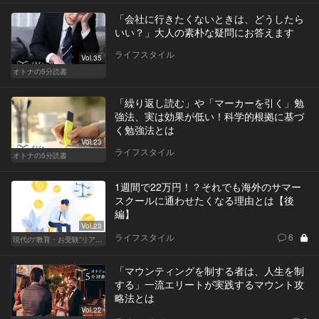
「会社に行きたくないときは、どうしたら
いい？」大人の素朴な疑問にお答えます
ライフスタイル
Vol.35
オトナの5分読書
「繰り返し読む」や「マーカーを引く」勉
強法、実は効果が低い！科学的根拠に基づ
く勉強法とは
Vol.23
ライフスタイル
オトナの5分読書
1週間で22万円！？それでも海外のサマー
スクールに通わせたくなる理由とは【後
編】
Vol.23
ライフスタイル
6
現代の“教育・お受験”リアルドキュメント
「マウンティングを制する者は、人生を制
する」一流エリートが実践するマウント攻
略法とは
Vol.22