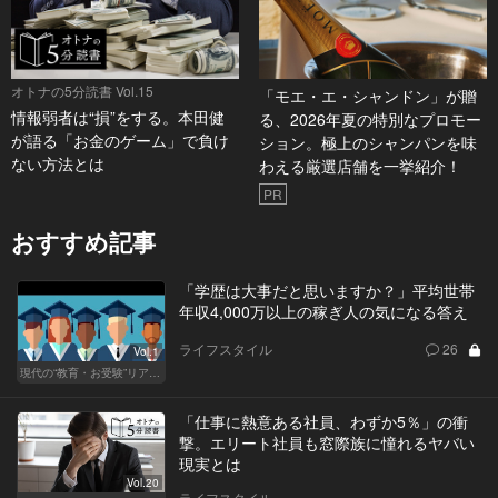
オトナの5分読書 Vol.15
「モエ・エ・シャンドン」が贈
情報弱者は“損”をする。本田健
る、2026年夏の特別なプロモー
が語る「お金のゲーム」で負け
ション。極上のシャンパンを味
ない方法とは
わえる厳選店舗を一挙紹介！
PR
おすすめ記事
「学歴は大事だと思いますか？」平均世帯
年収4,000万以上の稼ぎ人の気になる答え
ライフスタイル
26
Vol.1
現代の“教育・お受験”リアルドキュメント
「仕事に熱意ある社員、わずか5％」の衝
撃。エリート社員も窓際族に憧れるヤバい
現実とは
Vol.20
ライフスタイル