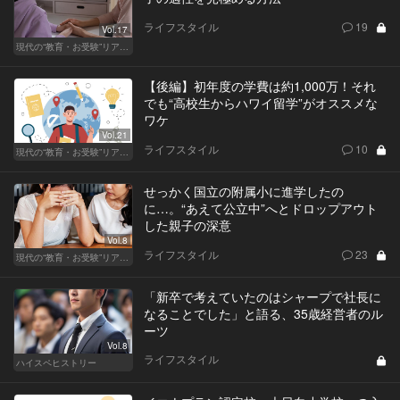
ライフスタイル
19
Vol.17
現代の“教育・お受験”リアルドキュメント
【後編】初年度の学費は約1,000万！それ
でも“高校生からハワイ留学”がオススメな
ワケ
Vol.21
ライフスタイル
10
現代の“教育・お受験”リアルドキュメント
せっかく国立の附属小に進学したの
に…。“あえて公立中”へとドロップアウト
した親子の深意
Vol.8
ライフスタイル
23
現代の“教育・お受験”リアルドキュメント
「新卒で考えていたのはシャープで社長に
なることでした」と語る、35歳経営者のル
ーツ
Vol.8
ライフスタイル
ハイスペヒストリー