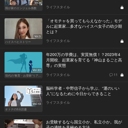
Vol.4
ライフスタイル
我が家のエンジェル係数
「オモチャを買ってもらえなかった」モデ
ルに起業家…多才なハイスペ女子の幼少期
とは？
Vol.5
ライフスタイル
ハイスペヒストリー
年200万の学費は、実質無償！？2023年4
月開校、起業家を育てる『神山まるごと高
専』の実態
Vol.33
ライフスタイル
11
現代の“教育・お受験”リアルドキュメント
脳科学者・中野信子から学ぶ、“運のいい
人”になるために今日からできること
ライフスタイル
Vol.13
オトナの5分読書
お受験するなら国立小か、私立小か。我が
子の適性を見極める方法