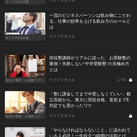
オトナの5分読書
一流のビジネスパーソンは飲み物にこだわ
る。仕事の効率を上げる飲み方のルールと
は
Vol.16
ライフスタイル
オトナの5分読書
現役塾講師がリアルに語った、お受験塾の
裏側！失敗しない“中学受験塾”の見極め方
とは
Vol.12
ライフスタイル
15
現代の“教育・お受験”リアルドキュメント
「塾に課金してまで中受しなくていい」都
立高校から、東大に現役合格。直前までE
判定でも受かったワケ
Vol.42
ライフスタイル
現代の“教育・お受験”リアルドキュメント
「やらなければならないこと」に追われて
いる人必読！一生役立つ時間の法則とは