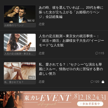
あの時、彼を選んでいれば…。20代を棒に
振った女が立ち上がる「お姫様のリベン
ジ」全話総集編
Vol.12
恋愛
お姫様のリベンジ
人生の定点観測～東京女の就活事情～：
「就活＝婚活」お嬢様女子大生の“イージー
モード”な人生観
Vol.1
恋愛
115
人生の定点観測～東京女の就活事情～
私、愛されてる？：“セクシー”な演出も華
麗にスルー。情熱ゼロの夫に苦悩する妻の
虚しい努力
Vol.2
恋愛
120
私、愛されてる？
遅咲きの彼女たち：「一生独身かもしれな
い…」真剣に婚活を始めた32歳女が悟った
真実