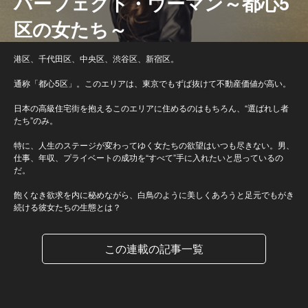
パーフェクト・ウーマン～都心5
区の女たち～
港区、千代田区、中央区、渋谷区、新宿区。
通称「都心5区」。このエリアは、東京でもずば抜けて不動産価値が高い。
日本の高級住宅街を抱えるこのエリアに住めるのはもちろん、“選ばれし者
たち”のみ。
特に、人生のステージが変わってゆく女たちの欲望はいつも尽きない。男、
仕事、年収、プライベートの成功を“すべて”手に入れたいと思っているの
だ。
飽くなき欲求を内に秘めながら、白鳥のように美しくあろうと足元でもがき
続ける彼女たちの生態とは？
この連載の記事一覧