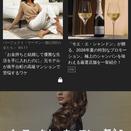
パーフェクト・ウーマン～都心5区の
「モエ・エ・シャンドン」が贈
女たち～ Vol.11
る、2026年夏の特別なプロモー
「お金持ちと結婚して優雅な生
ション。極上のシャンパンを味
活を手に入れたのに」元モデル
わえる厳選店舗を一挙紹介！
が南平台町の高級マンションで
PR
苦悩するワケ