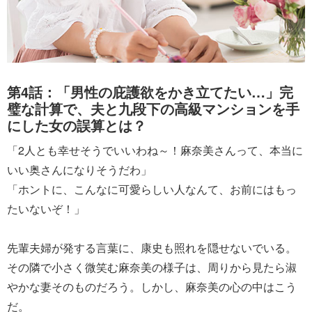
第4話：「男性の庇護欲をかき立てたい…」完
璧な計算で、夫と九段下の高級マンションを手
にした女の誤算とは？
「2人とも幸せそうでいいわね～！麻奈美さんって、本当に
いい奥さんになりそうだわ」
「ホントに、こんなに可愛らしい人なんて、お前にはもっ
たいないぞ！」
先輩夫婦が発する言葉に、康史も照れを隠せないでいる。
その隣で小さく微笑む麻奈美の様子は、周りから見たら淑
やかな妻そのものだろう。しかし、麻奈美の心の中はこう
だ。