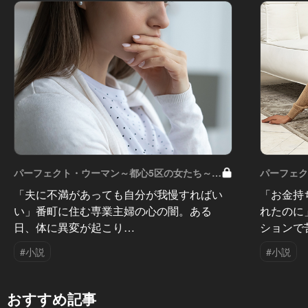
パーフェクト・ウーマン～都心5区の女たち～
パーフェク
Vol.13
Vol.11
「夫に不満があっても自分が我慢すればい
「お金持
い」番町に住む専業主婦の心の闇。ある
れたのに
日、体に異変が起こり…
ションで
#小説
#小説
おすすめ記事