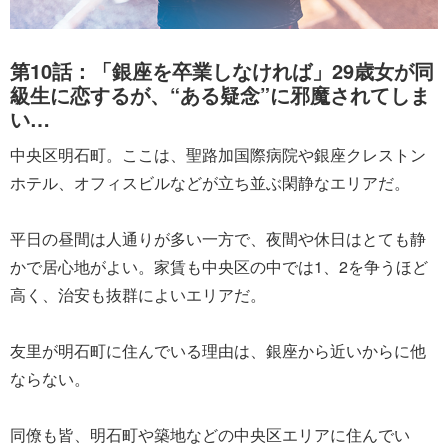
第10話：「銀座を卒業しなければ」29歳女が同
級生に恋するが、“ある疑念”に邪魔されてしま
い…
中央区明石町。ここは、聖路加国際病院や銀座クレストン
ホテル、オフィスビルなどが立ち並ぶ閑静なエリアだ。
平日の昼間は人通りが多い一方で、夜間や休日はとても静
かで居心地がよい。家賃も中央区の中では1、2を争うほど
高く、治安も抜群によいエリアだ。
友里が明石町に住んでいる理由は、銀座から近いからに他
ならない。
同僚も皆、明石町や築地などの中央区エリアに住んでい