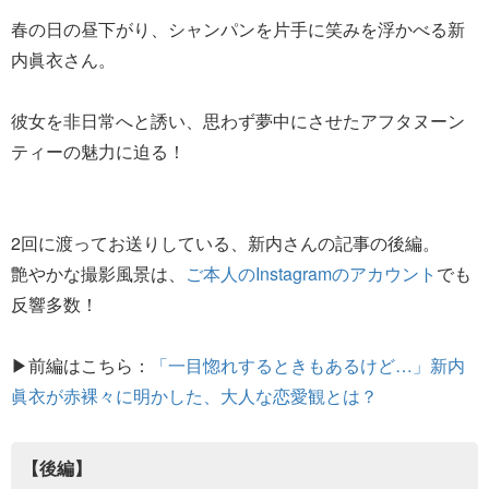
春の日の昼下がり、シャンパンを片手に笑みを浮かべる新
内眞衣さん。
彼女を非日常へと誘い、思わず夢中にさせたアフタヌーン
ティーの魅力に迫る！
2回に渡ってお送りしている、新内さんの記事の後編。
艶やかな撮影風景は、
ご本人のInstagramのアカウント
でも
反響多数！
▶前編はこちら：
「一目惚れするときもあるけど…」新内
眞衣が赤裸々に明かした、大人な恋愛観とは？
【後編】