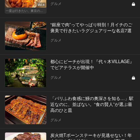
グルメ
Vol.4
一度は行きたい、東京の鮨の名店
“銀座で肉”ってやっぱり特別！月イチのご
褒美で行きたいラグジュアリーな名店7選
グルメ
都心にビーチが出現！『代々木VILLAGE』
でビアテラスが開催中
グルメ
「パリふわ食感に鰻の奥深さを知る…」駅
近なのに、並ばない。“食の賢人”が選ぶ最
高のひと皿
グルメ
炭火焼Tボーンステーキが見逃せない！年