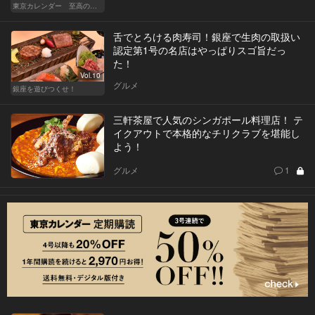
東京カレンダー 至高の名店シリーズ
舌でとろける肉寿司！銀座で生肉の取扱い
認定第1号の名店はやっぱりスゴ旨だっ
た！
Vol.10
グルメ
銀座を遊びつくせ！
三軒茶屋で人気のシンガポール料理店！ テ
イクアウトで本格的なチリクラブを堪能し
よう！
グルメ
1