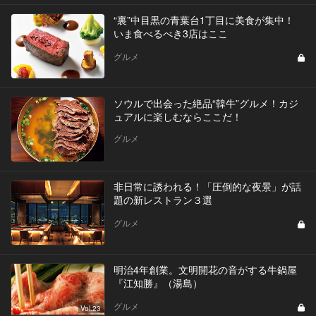
“裏”中目黒の青葉台1丁目に美食が集中！
いま食べるべき3店はここ
グルメ
ソウルで出会った絶品“韓牛”グルメ！カジ
ュアルに楽しむならここだ！
グルメ
非日常に誘われる！「圧倒的な夜景」が話
題の新レストラン３選
グルメ
明治4年創業。文明開花の音がする牛鍋屋
『江知勝』（湯島）
グルメ
Vol.23