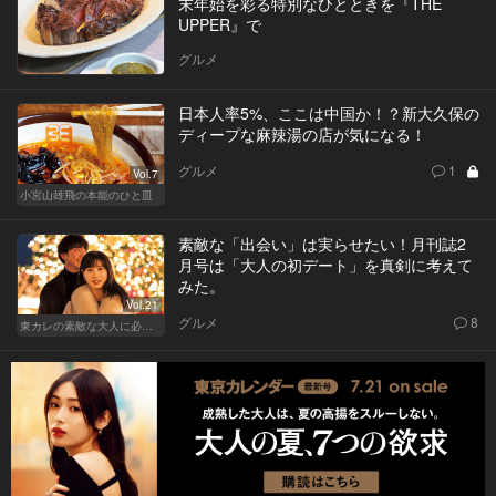
末年始を彩る特別なひとときを『THE
UPPER』で
グルメ
日本人率5%、ここは中国か！？新大久保の
ディープな麻辣湯の店が気になる！
グルメ
1
Vol.7
小宮山雄飛の本能のひと皿
素敵な「出会い」は実らせたい！月刊誌2
月号は「大人の初デート」を真剣に考えて
みた。
Vol.21
グルメ
8
東カレの素敵な大人に必要なこと