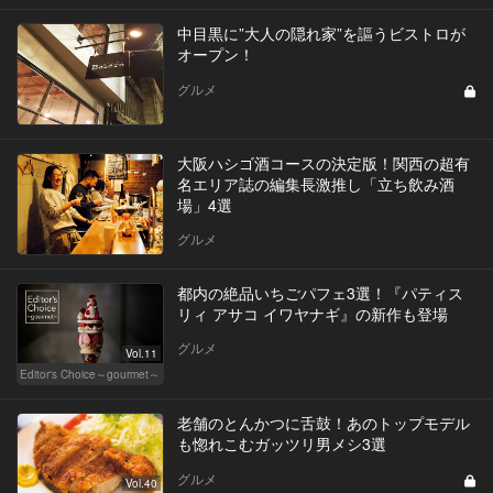
中目黒に”大人の隠れ家”を謳うビストロが
オープン！
グルメ
大阪ハシゴ酒コースの決定版！関西の超有
名エリア誌の編集長激推し「立ち飲み酒
場」4選
グルメ
都内の絶品いちごパフェ3選！『パティス
リィ アサコ イワヤナギ』の新作も登場
グルメ
Vol.11
Editor's Choice～gourmet～
老舗のとんかつに舌鼓！あのトップモデル
も惚れこむガッツリ男メシ3選
グルメ
Vol.40