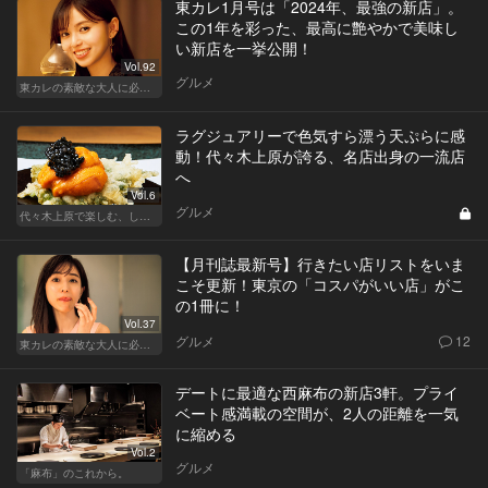
東カレ1月号は「2024年、最強の新店」。
この1年を彩った、最高に艶やかで美味し
い新店を一挙公開！
Vol.92
グルメ
東カレの素敵な大人に必要なこと
ラグジュアリーで色気すら漂う天ぷらに感
動！代々木上原が誇る、名店出身の一流店
へ
Vol.6
グルメ
代々木上原で楽しむ、しっとり大人デート
【月刊誌最新号】行きたい店リストをいま
こそ更新！東京の「コスパがいい店」がこ
の1冊に！
Vol.37
グルメ
12
東カレの素敵な大人に必要なこと
デートに最適な西麻布の新店3軒。プライ
ベート感満載の空間が、2人の距離を一気
に縮める
Vol.2
グルメ
「麻布」のこれから。