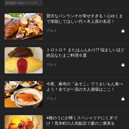
高垣麗子の美チャージディナー
贅沢なパンランチが幸せすぎる！心ゆくま
で堪能してほしい代々木上原の名店！
グルメ
トロトロ？ またはふんわり!? 悩ましいほど
絶品なたまご料理６選
グルメ
今夜、麻布の『あそこ』でうまいもん食べ
よう！全てが一流の大人酒場はここ！
グルメ
4種のうにが輝くスペシャリテにくぎづ
け！荒木町の人気鮨店で夏のご褒美を