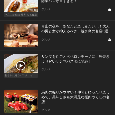
総菜パンが旨すぎる！
グルメ
Vol.40
小宮山雄飛の“英世”なる食卓
青山の夜を、あなたと楽しみたい…！大人
の男と女が抑えるべき、焼き鳥の名店3選
グルメ
サンマを丸ごとペペロンチーノに！塩焼き
より旨いサンマパスタに悶絶！
グルメ
Vol.3
明らかに違うパスタ・イタリアン
馬肉の握りがウマい！仲間とゆったり楽し
めて、美味しさも大満足な桜肉づくしの名
店
グルメ