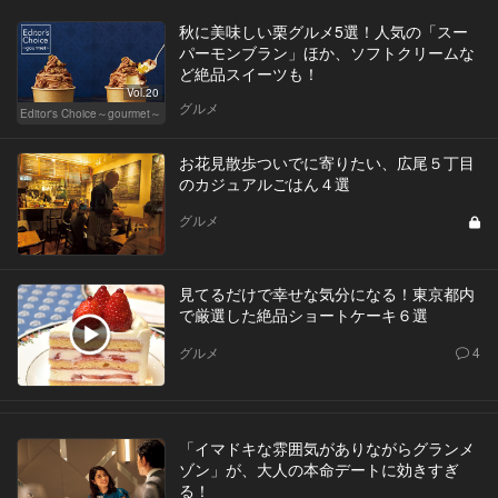
秋に美味しい栗グルメ5選！人気の「スー
パーモンブラン」ほか、ソフトクリームな
ど絶品スイーツも！
Vol.20
グルメ
Editor's Choice～gourmet～
お花見散歩ついでに寄りたい、広尾５丁目
のカジュアルごはん４選
グルメ
見てるだけで幸せな気分になる！東京都内
で厳選した絶品ショートケーキ６選
グルメ
4
「イマドキな雰囲気がありながらグランメ
ゾン」が、大人の本命デートに効きすぎ
る！