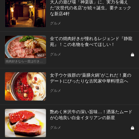
大人の遊び場「神楽坂」に、実力を備え
た“次世代の名店”が続々誕生。要チェック
な新店4軒
グルメ
全ての焼肉好きが憧れるレジェンド『静龍
苑』！この名物を食べてほしい！
グルメ
Vol.1
焼肉好きなら一度は行きたい、レジェンド的な有名店
女子ウケ抜群の“薬膳火鍋”がこれだ！夏の
デートにぴったりな古民家中華料理店へ
グルメ
艶めく米沢牛の深い旨味…！洒落たムード
が心地良い白金イタリアンの新星
グルメ