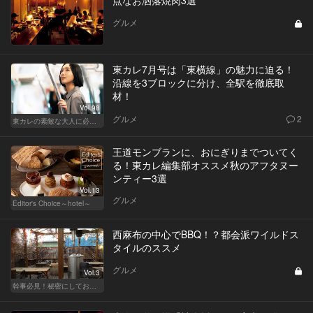
グルメ
東カレ7月号は「東横線」の魅力に迫る！
沿線を3ブロックに分け、全駅を徹底取
材！
Vol.98
グルメ
2
東カレの素敵な大人に必要なこと
王道モンブランに、おにぎりまでついてく
る！東カレ編集部オススメ秋のアフタヌー
ンティー3選
Vol.13
グルメ
Editor's Choice～hotel～
西麻布の中心でBBQ！？都会派ワイルドス
タイルのススメ
グルメ
Vol.3
幹事必見！秘密にしておきたい都内BBQ