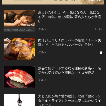
東カレ7月号は「今、気になる人、気にな
る店」特集。巷で話題の著名人たちが勢揃
い！
Vol.50
グルメ
43
東カレの素敵な大人に必要なこと
肉汁ジュワリ！肉ラバーの聖地『ミート矢
澤』で、とろけるハンバーグに舌鼓！
グルメ
渋谷で鮨デートするなら注目の新店へ！名
店から受け継いだ濃厚な中トロが絶品！
グルメ
犬と人間が紡ぐ愛の物語。映画『僕のワン
ダフル・ライフ』と一緒に楽しみたいワイ
ンとは？