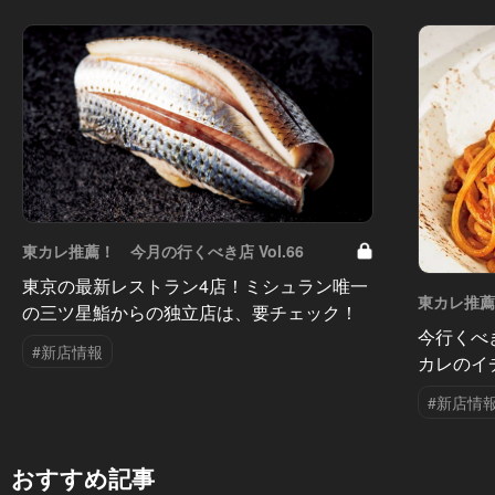
東カレ推薦！ 今月の行くべき店 Vol.66
東京の最新レストラン4店！ミシュラン唯一
東カレ推薦！
の三ツ星鮨からの独立店は、要チェック！
今行くべ
#新店情報
カレのイ
#新店情
おすすめ記事