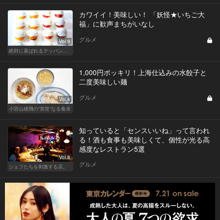
カワイイ！美味しい！ 「妖怪★いちご大
福」に歓声まちがいなし
グルメ
Vol.9
絶対に喜ばれるテッパン手土産
1,000円ポッキリ！上海仕込みの水餃子と
二度美味しい麺
グルメ
Vol.4
小宮山雄飛の“英世”なる食卓
知っていると「センスいいね」って言われ
る！酒も食事も美味しくて、個性が光る高
感度なレストラン5選
Vol.8
グルメ
シェフたちを刺激する店。