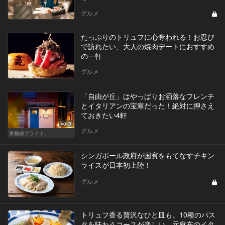
グルメ
たっぷりのトリュフに心奪われる！お忍び
で訪れたい、大人の焼肉デートにおすすめ
の一軒
グルメ
「自由が丘」はやっぱりお洒落なフレンチ
とイタリアンの宝庫だった！絶対に押さえ
ておきたい4軒
Vol.7
グルメ
東横線プライド。
シンガポール政府が国賓をもてなすチキン
ライスが日本初上陸！
グルメ
トリュフ香る贅沢なひと皿も。10種のパス
タを味わうコースが楽しい、元麻布のイタ