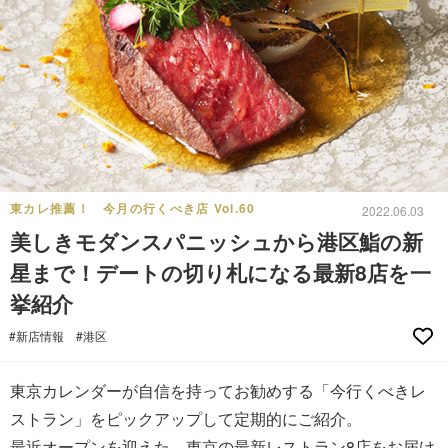
東カレ推薦！ 今月の行くべき店 Vol.60
2022.06.03
美しきモダンスパニッシュから港区鮨の新
星まで！デートの切り札になる最新8店を一
挙紹介
#新店情報
#港区
東京カレンダーが自信を持ってお勧めする「今行くべきレ
ストラン」をピックアップして定期的にご紹介。
最近オープンを迎えた、東京の最新レストラン8店をお届け