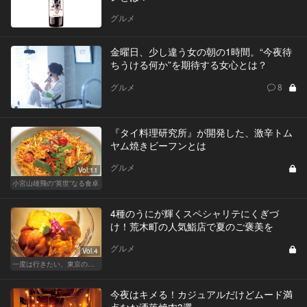
グルメ
金曜日、少し違う女の朝の1時間。“今夜待
ちうける何か”を期待する女心とは？
グルメ
8
『タイ料理研究所』が開発した、激辛トム
ヤム焼きビーフンとは
グルメ
Vol.11
小宮山雄飛の“英世”なる食卓
4種のうにが輝くスペシャリテにくぎづ
け！荒木町の人気鮨店で夏のご褒美を
グルメ
Vol.4
一度は行きたい、東京の鮨の名店
今夜はキメる！カジュアルだけどムード満
点なお洒落焼肉3選