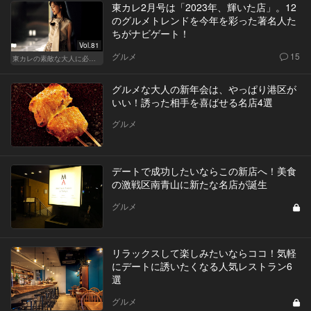
東カレ2月号は「2023年、輝いた店」。12
のグルメトレンドを今年を彩った著名人た
ちがナビゲート！
Vol.81
グルメ
15
東カレの素敵な大人に必要なこと
グルメな大人の新年会は、やっぱり港区が
いい！誘った相手を喜ばせる名店4選
グルメ
デートで成功したいならこの新店へ！美食
の激戦区南青山に新たな名店が誕生
グルメ
リラックスして楽しみたいならココ！気軽
にデートに誘いたくなる人気レストラン6
選
グルメ