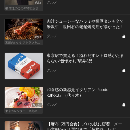
グルメ
Vol.1
柳 忠之のこの12本におまかせ
肉汁ジューシーなハラミや極厚タンも全て
米沢牛！世田谷の老舗焼肉店が凄かった！
グルメ
Vol.4
近所のいいレストランを知りたい！東横、目黒線、世田谷などを深堀！
東京駅で買える！溢れだすレトロ感がたま
らない“昔懐かし”駅弁3品
グルメ
和食感の新感覚イタリアン『code
kurkku』（代々木）
グルメ
Vol.24
東京カレンダー 至高の名店シリーズ
【麻布1万円会食】プロの技に密着！メー
ル文例から店選びまで「超接待」レポ