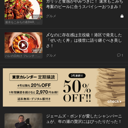
ガリッと食感がやみつきに！ 速水もこみち
考案のビールに合うスパイシーおつまみ！
グルメ
Vol.23
速水もこみちの夜BAR、夜メシ、夜レシピ
〆なのに存在感は主役級！港区で発見した
「ぜいたく丼」は後世に語り継ぐべき美し
さ！
Vol.13
グルメ
1
ハレの日向け フレンチ・高級店
ジェームズ・ボンドが愛したシャンパーニ
ュが、年の瀬の贅沢にはぴったりだった！