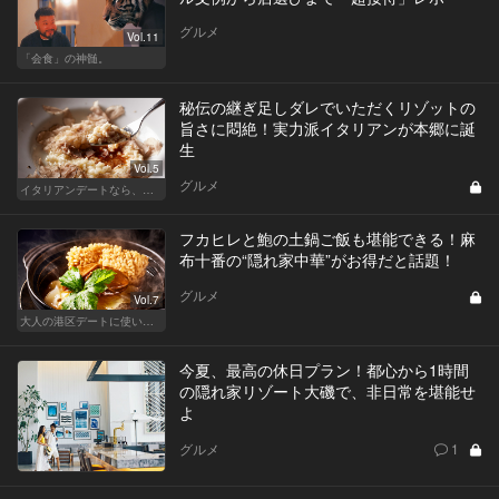
グルメ
Vol.11
「会食」の神髄。
秘伝の継ぎ足しダレでいただくリゾットの
旨さに悶絶！実力派イタリアンが本郷に誕
生
Vol.5
グルメ
イタリアンデートなら、東京屈指の美味しい人気店へ
フカヒレと鮑の土鍋ご飯も堪能できる！麻
布十番の“隠れ家中華”がお得だと話題！
グルメ
Vol.7
大人の港区デートに使いたい、秘密の隠れ家
今夏、最高の休日プラン！都心から1時間
の隠れ家リゾート大磯で、非日常を堪能せ
よ
グルメ
1