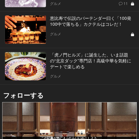
グルメ
11
恵比寿で伝説のバーテンダー曰く「100発
100中で落ちる」カクテルはコレだ！
グルメ
「虎ノ門ヒルズ」に誕生した、いま話題
の“北京ダック”専門店！高級中華を気軽に
デートで楽しめる
グルメ
フォローする
この記事が気に入ったらいいね！しよう