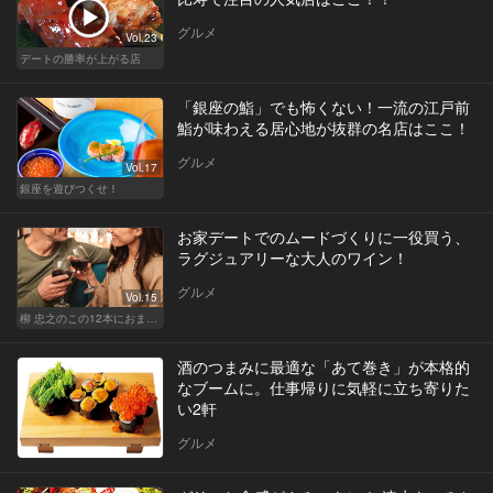
グルメ
Vol.23
デートの勝率が上がる店
「銀座の鮨」でも怖くない！一流の江戸前
鮨が味わえる居心地が抜群の名店はここ！
グルメ
Vol.17
銀座を遊びつくせ！
お家デートでのムードづくりに一役買う、
ラグジュアリーな大人のワイン！
グルメ
Vol.15
柳 忠之のこの12本におまかせ
酒のつまみに最適な「あて巻き」が本格的
なブームに。仕事帰りに気軽に立ち寄りた
い2軒
グルメ