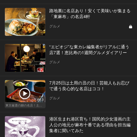
路地裏に名店あり！安くて美味いが集まる
「東麻布」の名店4軒
グルメ
“エビオジ”な東カレ編集者がリアルに通う
店7選！恵比寿の1週間グルメダイアリー
グルメ
7月25日は土用の丑の日！芸能人もお忍び
で通う良心的な名店はココ！
グルメ
Vol.3
東京厳選の鰻の名店！土用の丑の日じゃなくても行きたい
港区生まれ港区育ち！国民的少女漫画の主
人公の地元が麻布十番である理由を担当編
集者に聞いてみた