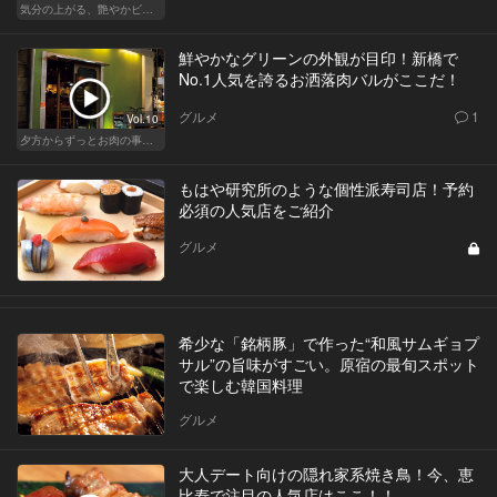
気分の上がる、艶やかビストロ
鮮やかなグリーンの外観が目印！新橋で
No.1人気を誇るお洒落肉バルがここだ！
グルメ
1
Vol.10
夕方からずっとお肉の事を考えてる貴方へ
もはや研究所のような個性派寿司店！予約
必須の人気店をご紹介
グルメ
希少な「銘柄豚」で作った“和風サムギョプ
サル”の旨味がすごい。原宿の最旬スポット
で楽しむ韓国料理
グルメ
大人デート向けの隠れ家系焼き鳥！今、恵
比寿で注目の人気店はここ！！