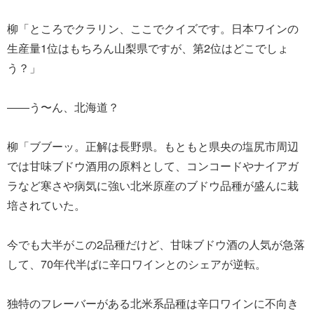
柳「ところでクラリン、ここでクイズです。日本ワインの
生産量1位はもちろん山梨県ですが、第2位はどこでしょ
う？」
――う〜ん、北海道？
柳「ブブーッ。正解は長野県。もともと県央の塩尻市周辺
では甘味ブドウ酒用の原料として、コンコードやナイアガ
ラなど寒さや病気に強い北米原産のブドウ品種が盛んに栽
培されていた。
今でも大半がこの2品種だけど、甘味ブドウ酒の人気が急落
して、70年代半ばに辛口ワインとのシェアが逆転。
独特のフレーバーがある北米系品種は辛口ワインに不向き