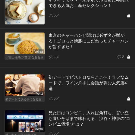
できる人気お土産セレクション！
グルメ
東京のチャーハンと聞けば必ず名が挙が
る！ゴロっと焼豚にこだわったチャーハン
が旨すぎた！
Vol.53
グルメ
2
小宮山雄飛の“英世”なる食卓
初デートでビストロならここへ！ラフなム
ードで、ワイン片手に会話が弾む人気店4
選
Vol.2
グルメ
初デートで決め手になる店
見た目はコンビニ、入れば角打ち、旨い立
ち食いそばまで味わえる、渋谷・神泉の“コ
ンビニ酒場”とは？
Vol.16
グルメ
達人たちの夜の“街ブラ”