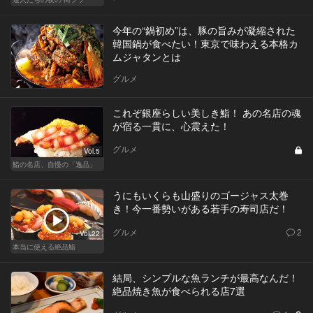
今年の“鍋初め”は、豚の旨みが凝縮された
韓国鍋が食べたい！東京で味わえる本格カ
ムジャタンとは
グルメ
これぞ銀座らしい美しき鮨！ あの名店の魂
が宿る一貫に、心震えた！
グルメ
Vol.5
鮨の名店、自慢の「逸品」
うにもいくらも山盛りのゴージャス太巻
き！今一番勢いがある若手の寿司店だ！
グルメ
2
Vol.22
本当に使える絶品鮨
結局、シンプルな魚ランチが最高なんだ！
絶品焼き魚が食べられる店7選