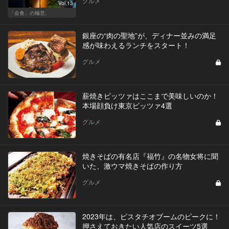
グルメ
Vol.13
「会食」の極意。
銀座の“肉の聖地”が、ディナー並みの満足
感が味わえるランチをスタート！
グルメ
薪焼きピッツァはここまで美味しいのか！
本場顔負け東京ピッツァ4選
グルメ
焼きそばの有名店『福竹』の名物女将に聞
いた、激ウマ焼きそばの作り方
グルメ
2023年は、ピスタチオブームのピークに！
押さえておきたい人気店のスイーツ5選