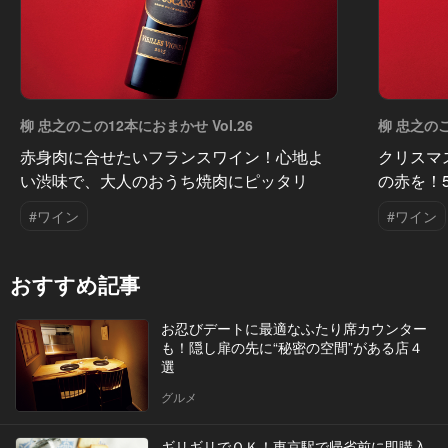
柳 忠之のこの12本におまかせ Vol.26
柳 忠之のこ
赤身肉に合せたいフランスワイン！心地よ
クリスマ
い渋味で、大人のおうち焼肉にピッタリ
の赤を！
#ワイン
#ワイン
おすすめ記事
お忍びデートに最適なふたり席カウンター
も！隠し扉の先に“秘密の空間”がある店４
選
グルメ
ギリギリでＯＫ！東京駅で帰省前に即購入