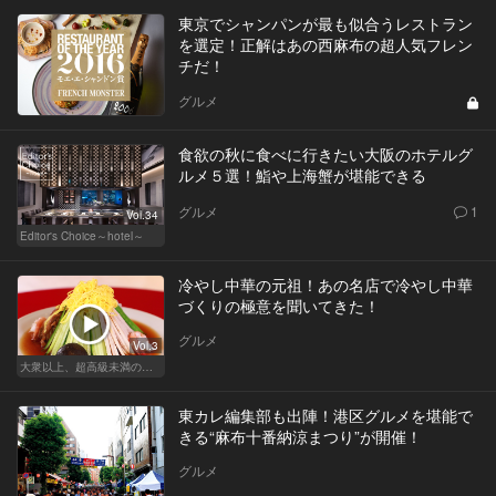
東京でシャンパンが最も似合うレストラン
を選定！正解はあの西麻布の超人気フレン
チだ！
グルメ
食欲の秋に食べに行きたい大阪のホテルグ
ルメ５選！鮨や上海蟹が堪能できる
グルメ
1
Vol.34
Editor's Choice～hotel～
冷やし中華の元祖！あの名店で冷やし中華
づくりの極意を聞いてきた！
グルメ
Vol.3
大衆以上、超高級未満の絶品中華
東カレ編集部も出陣！港区グルメを堪能で
きる“麻布十番納涼まつり”が開催！
グルメ