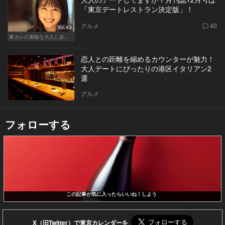
「東京デートレストラン決定版」！
グルメ
40
Vol.43
東カレの素敵な大人に必要なこと
恋人との距離を縮めるカウンターが魅力！
大人デートにぴったりの港区イタリアン2
選
グルメ
フォローする
この記事が気に入ったらいいね！しよう
X（旧Twitter）で東京カレンダーを