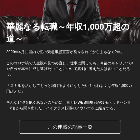
華麗なる転職～年収1,000万超の
道～
2020年4月に国内で初の緊急事態宣言が発令されてからまもなく2年。
このコロナ禍で人生観を見つめ直し、仕事に関しても、今後のキャリアパス
や自分が本当に成し遂げたいことについて真剣に考えた人は多いことだろ
う。
「スキルを活かしてもっと稼げるようになりたい！あわよくば年収1,000万
円超えだ」
そんな野望を抱くあなたのために、東カレWEB編集部が凄腕ヘッドハンタ
ー2名から聞き出した、ハイクラス転職のノウハウをご紹介する。
この連載の記事一覧