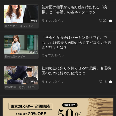
初対面の相手からも好感を持たれる「挨
拶」と「会話」の基本テクニック
ライフスタイル
22
Vol.9
大人のマナーをランクアップせよ
「学会や女医会はバーキン祭りです。で
も…」29歳美人医師があえてピコタンを選
んだワケとは？
Vol.17
ライフスタイル
私の名品テラピー
社内格差に焦りを募らせる35歳男。名誉挽
回のために始めた秘策とは
ライフスタイル
16
Vol.1
Transform〜あなたは今の自分に満足してますか？〜