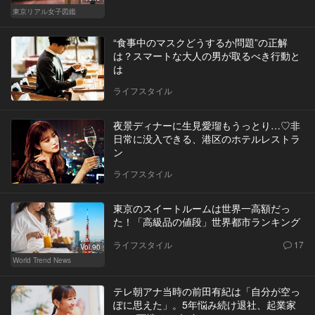
東京リアル女子図鑑
“食事中のマスクどうするか問題”の正解
は？スマートな大人の男が取るべき行動と
は
ライフスタイル
夜景ディナーに生見愛瑠もうっとり…♡非
日常に没入できる、港区のホテルレストラ
ン
ライフスタイル
東京のスイートルームは世界一高額だっ
た！「高級品の値段」世界都市ランキング
ライフスタイル
17
Vol.90
World Trend News
テレ朝アナ当時の前田有紀は「自分が空っ
ぽに思えた」。5年悩み続け退社、起業家