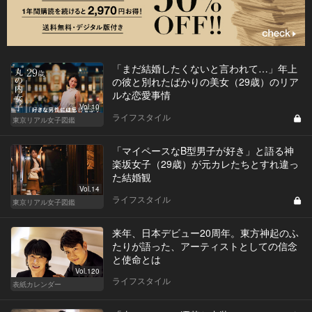
「まだ結婚したくないと言われて…」年上
の彼と別れたばかりの美女（29歳）のリア
ルな恋愛事情
Vol.10
ライフスタイル
東京リアル女子図鑑
「マイペースなB型男子が好き」と語る神
楽坂女子（29歳）が元カレたちとすれ違っ
た結婚観
Vol.14
ライフスタイル
東京リアル女子図鑑
来年、日本デビュー20周年。東方神起のふ
たりが語った、アーティストとしての信念
と使命とは
Vol.120
ライフスタイル
表紙カレンダー