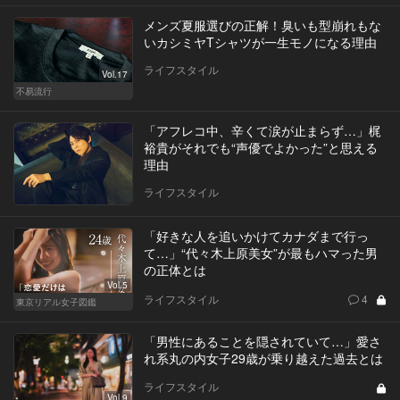
メンズ夏服選びの正解！臭いも型崩れもな
いカシミヤTシャツが一生モノになる理由
ライフスタイル
Vol.17
不易流行
「アフレコ中、辛くて涙が止まらず…」梶
裕貴がそれでも“声優でよかった”と思える
理由
ライフスタイル
「好きな人を追いかけてカナダまで行っ
て…」“代々木上原美女”が最もハマった男
の正体とは
Vol.5
ライフスタイル
4
東京リアル女子図鑑
「男性にあることを隠されていて…」愛さ
れ系丸の内女子29歳が乗り越えた過去とは
ライフスタイル
Vol.9