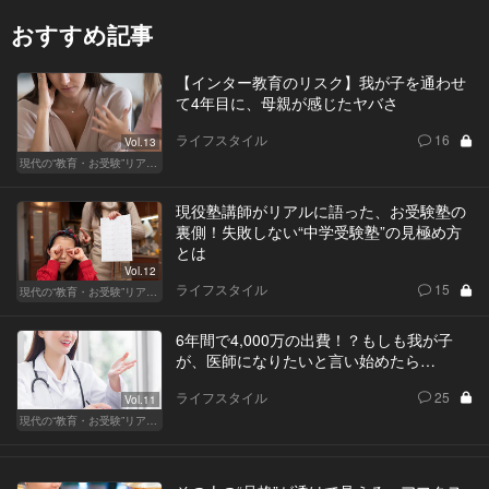
おすすめ記事
【インター教育のリスク】我が子を通わせ
て4年目に、母親が感じたヤバさ
ライフスタイル
16
Vol.13
現代の“教育・お受験”リアルドキュメント
現役塾講師がリアルに語った、お受験塾の
裏側！失敗しない“中学受験塾”の見極め方
とは
Vol.12
ライフスタイル
15
現代の“教育・お受験”リアルドキュメント
6年間で4,000万の出費！？もしも我が子
が、医師になりたいと言い始めたら…
ライフスタイル
25
Vol.11
現代の“教育・お受験”リアルドキュメント