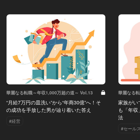
華麗なる転職～年収1,000万超の道～ Vol.13
華麗なる転職
“月給7万円の皿洗い”から“年商30億”へ！そ
家族がい
の成功を手放した男が辿り着いた答え
も「年収
法
#経営
#セール