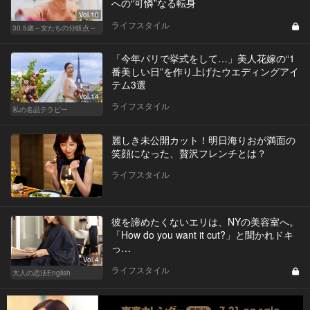
への“可憐”なる転身
Vol.10
ライフスタイル
30.5歳～女たちの分岐点～
「今年パリで挙式をして…」美人花嫁の“1
番美しい日”を作り上げたウエディングアイ
テム3選
Vol.14
ライフスタイル
私の名品テラピー
麗しき未公開カット！明日海りおが満面の
笑顔になった、贅沢フレンチとは？
ライフスタイル
彼を諦めたくないエリは、NYの美容室へ。
「How do you want it cut?」と聞かれドキ
っ…
Vol.4
ライフスタイル
大人の恋活English