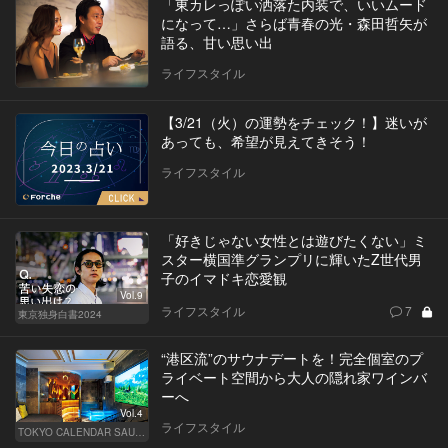
「東カレっぽい洒落た内装で、いいムード
になって…」さらば青春の光・森田哲矢が
語る、甘い思い出
ライフスタイル
【3/21（火）の運勢をチェック！】迷いが
あっても、希望が見えてきそう！
ライフスタイル
「好きじゃない女性とは遊びたくない」ミ
スター横国準グランプリに輝いたZ世代男
子のイマドキ恋愛観
Vol.9
ライフスタイル
7
東京独身白書2024
“港区流”のサウナデートを！完全個室のプ
ライベート空間から大人の隠れ家ワインバ
ーへ
Vol.4
ライフスタイル
TOKYO CALENDAR SAUNA CLUB ― トウカレ サウナクラブ ―