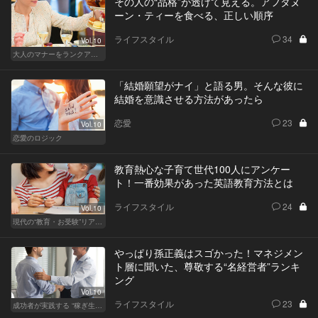
その人の“品格”が透けて見える。アフタヌ
ーン・ティーを食べる、正しい順序
ライフスタイル
34
Vol.10
大人のマナーをランクアップせよ
「結婚願望がナイ」と語る男。そんな彼に
結婚を意識させる方法があったら
恋愛
23
Vol.10
恋愛のロジック
教育熱心な子育て世代100人にアンケー
ト！一番効果があった英語教育方法とは
ライフスタイル
24
Vol.10
現代の“教育・お受験”リアルドキュメント
やっぱり孫正義はスゴかった！マネジメン
ト層に聞いた、尊敬する“名経営者”ランキ
ング
Vol.10
ライフスタイル
23
成功者が実践する “稼ぎ生活”