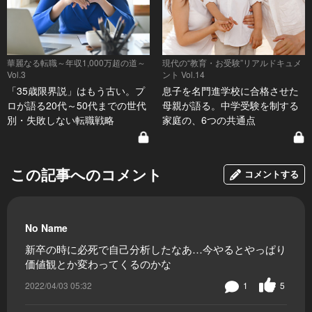
華麗なる転職～年収1,000万超の道～
現代の“教育・お受験”リアルドキュメ
Vol.3
ント Vol.14
「35歳限界説」はもう古い。プ
息子を名門進学校に合格させた
ロが語る20代～50代までの世代
母親が語る。中学受験を制する
別・失敗しない転職戦略
家庭の、6つの共通点
この記事へのコメント
コメントする
No Name
新卒の時に必死で自己分析したなあ…今やるとやっぱり
価値観とか変わってくるのかな
2022/04/03 05:32
1
5