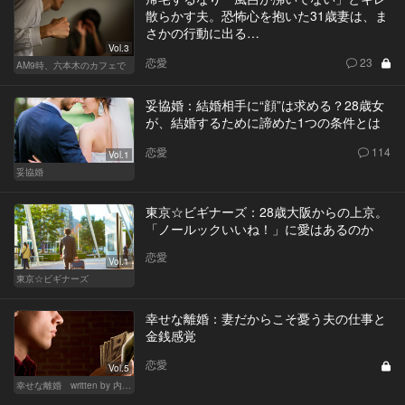
散らかす夫。恐怖心を抱いた31歳妻は、ま
さかの行動に出る…
Vol.3
恋愛
23
AM9時、六本木のカフェで
妥協婚：結婚相手に“顔”は求める？28歳女
が、結婚するために諦めた1つの条件とは
恋愛
114
Vol.1
妥協婚
東京☆ビギナーズ：28歳大阪からの上京。
「ノールックいいね！」に愛はあるのか
恋愛
Vol.1
東京☆ビギナーズ
幸せな離婚：妻だからこそ憂う夫の仕事と
金銭感覚
恋愛
Vol.5
幸せな離婚 written by 内埜さくら