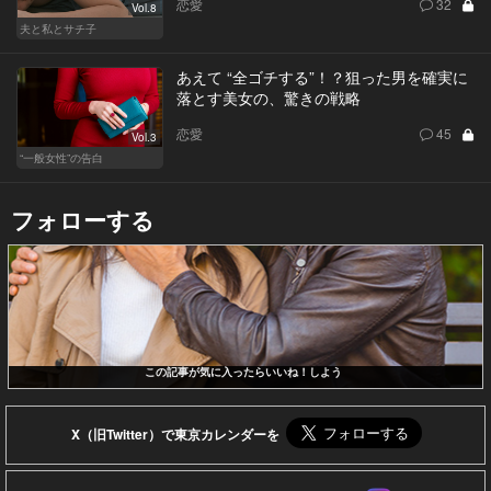
恋愛
32
Vol.8
夫と私とサチ子
あえて “全ゴチする”！？狙った男を確実に
落とす美女の、驚きの戦略
恋愛
45
Vol.3
“一般女性”の告白
フォローする
この記事が気に入ったらいいね！しよう
X（旧Twitter）で東京カレンダーを