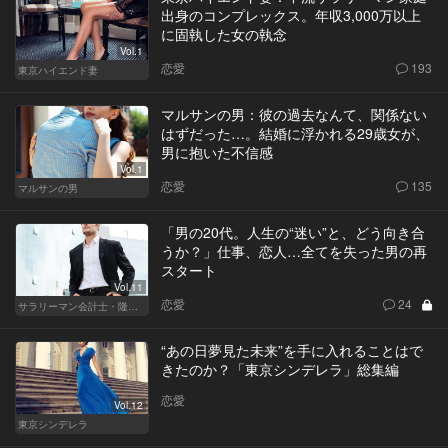
出身のコンプレックス。年収3,000万以上
に固執した女の執念
Vol.1
恋愛
193
東京ハイエンド妻
マルサンの男：彼の過去なんて、関係ない
はずだった…。結婚に浮かれる29歳女が、
男に抱いた不信感
Vol.1
恋愛
135
マルサンの男
「男の20代。人生の“迷い”と、どう向き合
うか？」仕事、恋人…全てを失った男の再
スタート
Vol.11
恋愛
24
サラリーマン会計士・隆一の迷い
“あの日夢見た未来”を手に入れることはで
きたのか？「東京シンデレラ」総集編
恋愛
Vol.12
東京シンデレラ