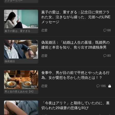
ドクターラバー
薫子の愛は、重すぎる：記念日に突然フラ
れた女。泣きながら綴った、元彼へのLINE
メッセージ
Vol.1
恋愛
66
薫子の愛は、重すぎる
偽装婚活：「結婚は人生の墓場」既婚男の
建前と本音を知り、焦り出す28歳独身男
恋愛
80
Vol.1
偽装婚活
食事中、男が目の前で平然とやったある行
為。女が愛想を尽かした理由とは！？
恋愛
186
Vol.5
男と女の答えあわせ【A】
「今夜はアリ？」と期待していたのに、裏
切られた29歳妻の悲痛な叫び