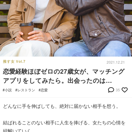
推す女 Vol.7
2021.12.21
恋愛経験ほぼゼロの27歳女が、マッチング
アプリをしてみたら。出会ったのは…
#小説
#レストラン
#恋愛
35
どんなに手を伸ばしても、絶対に届かない相手を想う。
結ばれることのない相手に人生を捧げる、女たちの心情を
紐解いていく。