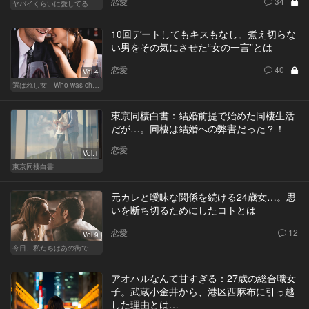
恋愛
34
ヤバイくらいに愛してる
10回デートしてもキスもなし。煮え切らな
い男をその気にさせた“女の一言”とは
恋愛
40
Vol.4
選ばれし女―Who was chosen？―
東京同棲白書：結婚前提で始めた同棲生活
だが…。同棲は結婚への弊害だった？！
恋愛
Vol.1
東京同棲白書
元カレと曖昧な関係を続ける24歳女…。思
いを断ち切るためにしたコトとは
恋愛
12
Vol.9
今日、私たちはあの街で
アオハルなんて甘すぎる：27歳の総合職女
子。武蔵小金井から、港区西麻布に引っ越
した理由とは…