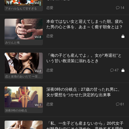
Vol.1
恋愛
14
アオハルなんて甘すぎる
本命ではない女と迎えてしまった朝。疲れ
た男の心と体を、あま～く癒す朝食とは？
恋愛
Vol.8
みりんと俺
「俺の子ども産んでよ」。女が“寿退社”と
いう甘い救済策に溺れるとき
恋愛
47
Vol.2
恋と友情のあいだで 〜里奈 Ver.〜
深夜0時の分岐点：27歳の甘ったれ男に、
女が愛想をつかせた決定的な出来事
恋愛
61
Vol.1
深夜0時の分岐点
「私、一生子ども産まないから」20代女子
が独身なのにそう決めた、意外すぎる理由