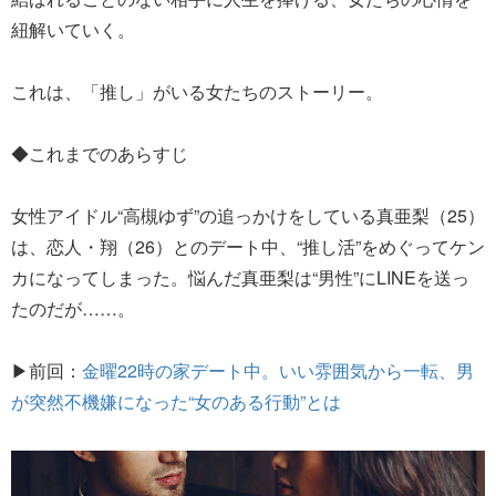
紐解いていく。
これは、「推し」がいる女たちのストーリー。
◆これまでのあらすじ
女性アイドル“高槻ゆず”の追っかけをしている真亜梨（25）
は、恋人・翔（26）とのデート中、“推し活”をめぐってケン
カになってしまった。悩んだ真亜梨は“男性”にLINEを送っ
たのだが……。
▶前回：
金曜22時の家デート中。いい雰囲気から一転、男
が突然不機嫌になった“女のある行動”とは