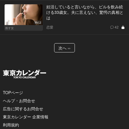
妊活していると言いながら、ピルを飲み続
ける33歳女。夫に言えない、驚愕の真相と
は
Vol.2
恋愛
42
推す女
次へ ››
TOPページ
ヘルプ・お問合せ
広告に関するお問合せ
東京カレンダー 企業情報
利用規約