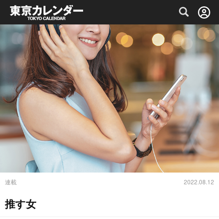
グルメ情報・プレミアムレストラン予約サイト
連載
2022.08.12
推す女