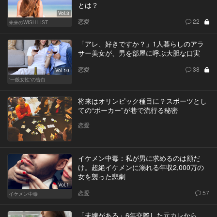
とは？
Vol.3
恋愛
22
未来のWISH LIST
「アレ、好きですか？」1人暮らしのアラ
サー美女が、男を部屋に呼ぶ大胆な口実
恋愛
38
Vol.10
“一般女性”の告白
将来はオリンピック種目に？スポーツとし
ての“ポーカー”が巷で流行る秘密
恋愛
イケメン中毒：私が男に求めるのは顔だ
け。超絶イケメンに溺れる年収2,000万の
女を襲った悲劇
Vol.1
恋愛
57
イケメン中毒
「未練がある」6年交際した元カレから、