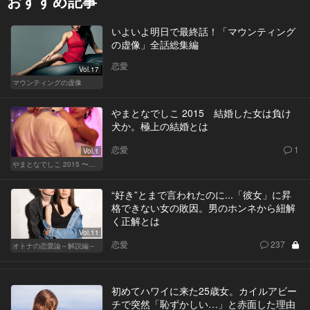
おすすめ記事
いよいよ明日で最終話！「マウンティング
の虚像」全話総集編
恋愛
Vol.17
マウンティングの虚像
やまとなでしこ 2015 結婚した女は負け
犬か。極上の結婚とは
恋愛
1
Vol.1
やまとなでしこ 2015 〜極上の結婚〜
“好き”とまで言われたのに...「彼女」に昇
格できない女の敗因。男のホンネから紐解
く正解とは
Vol.11
恋愛
237
オトナの恋愛論～解説編～
初めてハワイに来た25歳女。カイルアビー
チで突然「恥ずかしい…」と赤面した理由