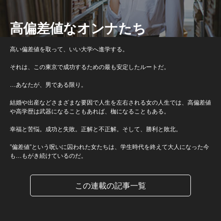
高偏差値なオンナたち
高い偏差値を取って、いい大学へ進学する。
それは、この東京で成功するための最も安定したルートだ。
…あなたが、男である限り。
結婚や出産などさまざまな要因で人生を左右される女の人生では、高偏差値
や高学歴は武器になることもあれば、枷になることもある。
幸福と苦悩。成功と失敗。正解と不正解。そして、勝利と敗北。
”偏差値”という呪いに囚われた女たちは、学生時代を終えて大人になった今
も…もがき続けているのだ。
この連載の記事一覧