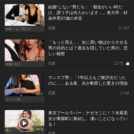
結婚“しない”男たち：「都合がいい時だ
け、誘う子は何人かいます…」東大卒・好
条件男37歳の本音
Vol.1
恋愛
127
結婚“しない”男たち
「もっと買え」。女に買い物ばかりさせる
男の目的とは？過去を隠していた男の、悲
しい秘密
Vol.8
恋愛
72
浪費の女王
マンスプ男：「1年以上もご無沙汰だった
のに…」ある夜、夫が豹変した驚きの理由
恋愛
42
Vol.1
マンスプ男
東京プールラバー：ナゼそこに！？水着美
女が東陽町に集結し、凄いことになってい
る！
Vol.3
恋愛