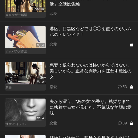
活」全話総集編
Vol.16
恋愛
東京マザー婚活
港区、目黒区などでは◯◯を使うのがホム
パのトレンド？！
恋愛
Vol.4
ホムパのお作法
悪妻：逆らわないのは怖いからではない、
美しいから。正常な判断力を狂わす魔性の
女
Vol.2
恋愛
53
悪妻
夫から漂う、“あの女”の香り。執拗なまで
に執着する女が見せた、不気味な笑顔の意
味
Vol.4
恋愛
89
怪女-カイジョ-
結婚した途端に、独身女を見下すようにな