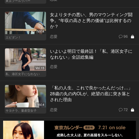
東京プールラバー
女よりタチの悪い、男のマウンティング闘
争。“年収の高さと男の価値”は比例するの
か？
Vol.4
恋愛
96
エビダン！
いよいよ明日で最終話！「私、港区女子に
なれない」全話総集編
恋愛
Vol.15
私、港区女子になれない
「私の人生、これで良かったんだっけ…」
28歳の丸の内OLが、絶望の底に突き落と
された理由
Vol.4
恋愛
72
サヨナラ、量産型女子