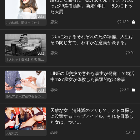
った29歳看護師。新婚1年目、彼女に下っ
た天罰
Vol.8
恋愛
132
この結婚、間違ってた？
ついに始まるそれぞれの死の準備。人生は
その閉じ方で、わずかな意義が決まる。
恋愛
91
Vol.5
【大ヒット御礼】煮沸 第二章
LINEのID交換で意外な事実が発覚！？婚活
中の27歳女が体験した衝撃的な出来事
恋愛
32
Vol.8
婚活アポ～27歳ワセ女の場合～
天敵な女：清純派のフリして、オトコ探し
に没頭するトップアイドル。それを目撃し
た女は、つい…
Vol.1
恋愛
43
天敵な女