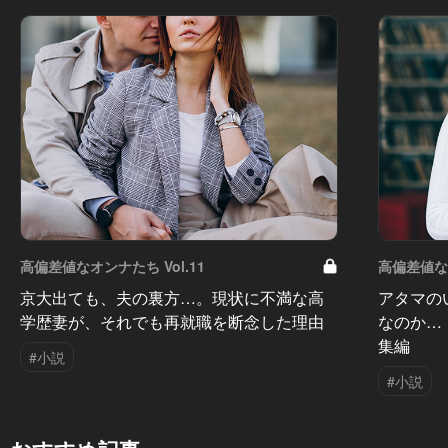
高偏差値なオンナたち Vol.11
高偏差値なオ
京大出ても、夫の裏方…。現状に不満な高
アタマの
学歴妻が、それでも再就職を断念した理由
なのか…
集編
#小説
#小説