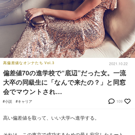
高偏差値なオンナたち Vol.3
2021.10.22
偏差値70の進学校で“底辺”だった女。一流
大卒の同級生に「なんで来たの？」と同窓
会でマウントされ…
#小説
#キャリア
109
高い偏差値を取って、いい大学へ進学する。
それは、この東京で成功するための最も安定したルート