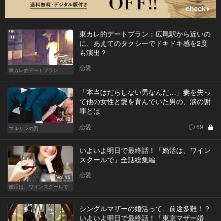
東カレ的デートプラン：広尾駅から近いの
に、あえてのタクシーでドキドキ感を2度
も演出？
Vol.1
恋愛
東カレ的デートプラン
「本当はだらしない男なんだ…」妻を失っ
て他の女性と愛を育んでいた男の、涙の謝
罪とは
Vol.13
恋愛
69
マルサンの男
いよいよ明日で最終話！「婚活は、ワイン
スクールで」全話総集編
恋愛
Vol.15
婚活は、ワインスクールで
シングルマザーの婚活って、前途多難！？
いよいよ明日で最終話！「東京マザー婚