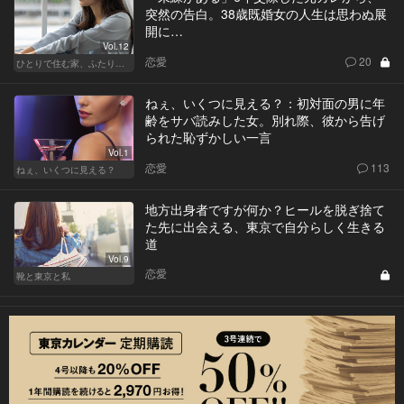
突然の告白。38歳既婚女の人生は思わぬ展
開に…
Vol.12
恋愛
20
ひとりで住む家、ふたりで棲む家
ねぇ、いくつに見える？：初対面の男に年
齢をサバ読みした女。別れ際、彼から告げ
られた恥ずかしい一言
Vol.1
恋愛
113
ねぇ、いくつに見える？
地方出身者ですが何か？ヒールを脱ぎ捨て
た先に出会える、東京で自分らしく生きる
道
Vol.9
恋愛
靴と東京と私