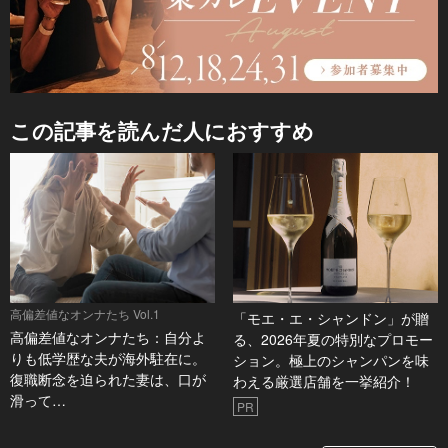
この記事を読んだ人におすすめ
高偏差値なオンナたち Vol.1
「モエ・エ・シャンドン」が贈
高偏差値なオンナたち：自分よ
る、2026年夏の特別なプロモー
りも低学歴な夫が海外駐在に。
ション。極上のシャンパンを味
復職断念を迫られた妻は、口が
わえる厳選店舗を一挙紹介！
滑って…
PR