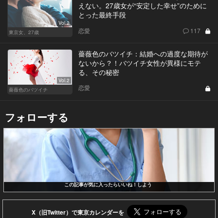
えない。27歳女が“安定した幸せ”のために
とった最終手段
Vol.2
恋愛
117
東京女、27歳
薔薇色のバツイチ：結婚への過度な期待が
ないから？！バツイチ女性が異様にモテ
る、その秘密
Vol.2
恋愛
薔薇色のバツイチ
フォローする
この記事が気に入ったらいいね！しよう
X（旧Twitter）で東京カレンダーを