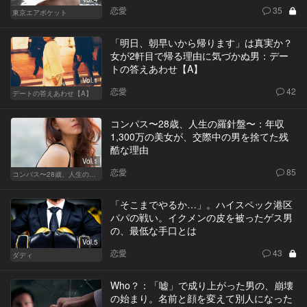
恋愛
35
東京エアポケット
「明日、朝早いから帰ります」は真実か？
女が2軒目で帰る理由に気づかぬ男：デー
トの答えあわせ【A】
Vol.1
恋愛
42
デートの答えあわせ【A】
コンパス〜28歳、人生の羅針盤〜：年収
1,300万の美女が、交際中の男を捨てた残
酷な理由
Vol.1
恋愛
85
コンパス〜28歳、人生の羅針盤〜
「そこまでやるか…」。ハイスペック港区
パパの戦い。イクメンの皮を被ったゲス男
の、最低な手口とは
Vol.5
恋愛
43
ダディ
Who？：「嘘」で成り上がった男の、崩壊
の始まり。名前と顔を変えて別人になった