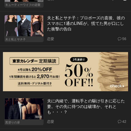
キューティーワイフの逆襲
夫と私とサチ子：プロポーズの直後、彼の
スマホに1通のLINEが。慌てた男が口にし
た衝撃の告白
Vol.1
恋愛
56
夫と私とサチ子
夫に内緒で、運転手との駆け引きに応じた
妻。その先に待つのは破壊か、それと
も・・・？
Vol.9
恋愛
42
黒塗りの扉