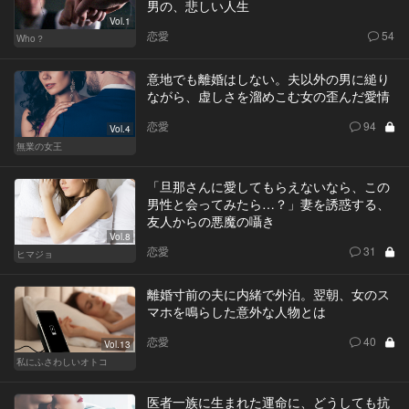
男の、悲しい人生
Vol.1
恋愛
54
Who？
意地でも離婚はしない。夫以外の男に縋り
ながら、虚しさを溜めこむ女の歪んだ愛情
恋愛
94
Vol.4
無業の女王
「旦那さんに愛してもらえないなら、この
男性と会ってみたら…？」妻を誘惑する、
友人からの悪魔の囁き
Vol.8
恋愛
31
ヒマジョ
離婚寸前の夫に内緒で外泊。翌朝、女のス
マホを鳴らした意外な人物とは
恋愛
40
Vol.13
私にふさわしいオトコ
医者一族に生まれた運命に、どうしても抗