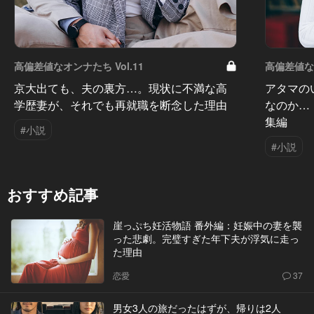
高偏差値なオンナたち Vol.11
高偏差値なオ
京大出ても、夫の裏方…。現状に不満な高
アタマの
学歴妻が、それでも再就職を断念した理由
なのか…
集編
#小説
#小説
おすすめ記事
崖っぷち妊活物語 番外編：妊娠中の妻を襲
った悲劇。完璧すぎた年下夫が浮気に走っ
た理由
恋愛
37
男女3人の旅だったはずが、帰りは2人