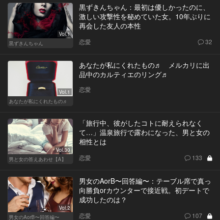
黒ずきんちゃん：最初は優しかったのに、
激しい攻撃性を秘めていた女。10年ぶりに
再会した友人の本性
Vol.1
恋愛
32
黒ずきんちゃん
あなたが私にくれたもの♬ メルカリに出
品中のカルティエのリング♬
恋愛
Vol.1
あなたが私にくれたもの♬
「旅行中、彼がしたコトに耐えられなく
て…」温泉旅行で露わになった、男と女の
相性とは
Vol.30
恋愛
133
男と女の答えあわせ【A】
男女のAorB〜回答編〜：テーブル席で真っ
向勝負orカウンターで接近戦。初デートで
成功したのは？
Vol.2
恋愛
107
男女のAorB〜回答編〜