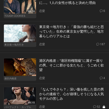
に…。1人の女性が残ると決めた理由
恋愛
6
Vol.74
TOUGH COOKIES
東京発⇒地方行き：「最強の勝ち組だと思
っていた」生粋の東京女が驚愕した、地方
暮らしのリアルとは
Vol.1
恋愛
187
東京発⇒地方行き
港区内格差：“港区特権階級”に属す一握り
の男。そこに群がる女たちと、うごめく欲
望
Vol.1
恋愛
4
港区内格差
「なんで今さら？」深い傷を残した昔の男
からの連絡で、心が崩壊しそうになる人気
モデルの苦しみ
Vol.15
恋愛
52
パーフェクト・カップル