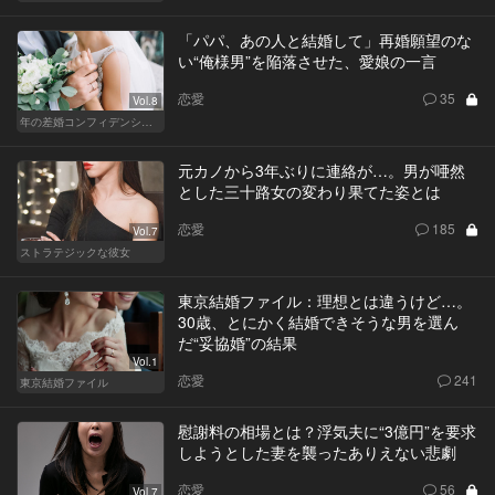
「パパ、あの人と結婚して」再婚願望のな
い“俺様男”を陥落させた、愛娘の一言
恋愛
35
Vol.8
年の差婚コンフィデンシャル
元カノから3年ぶりに連絡が…。男が唖然
とした三十路女の変わり果てた姿とは
恋愛
185
Vol.7
ストラテジックな彼女
東京結婚ファイル：理想とは違うけど…。
30歳、とにかく結婚できそうな男を選ん
だ“妥協婚”の結果
Vol.1
恋愛
241
東京結婚ファイル
慰謝料の相場とは？浮気夫に“3億円”を要求
しようとした妻を襲ったありえない悲劇
恋愛
56
Vol.7