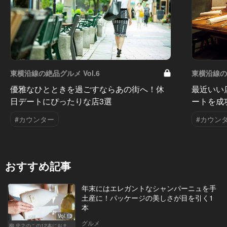
東横沿線の絶品グルメ Vol.6
東横沿線の絶
優雅なひとときを過ごすならあの街へ！休
最近いい
日デートにぴったりな店3選
ートを成
#カウンター
#カウン
おすすめ記事
年末にはエレガントなシャンパーニュを手
土産に！パッケージの美しさが目を引く1
本
Vol.13
グルメ
柳 忠之のこの12本におまかせ