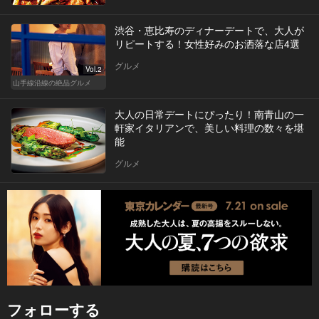
渋谷・恵比寿のディナーデートで、大人が
リピートする！女性好みのお洒落な店4選
グルメ
Vol.2
山手線沿線の絶品グルメ
大人の日常デートにぴったり！南青山の一
軒家イタリアンで、美しい料理の数々を堪
能
グルメ
フォローする