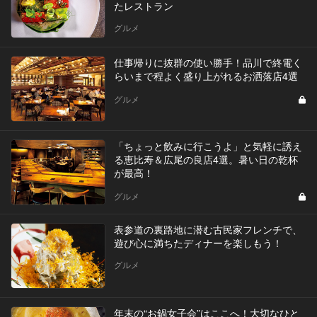
たレストラン
グルメ
仕事帰りに抜群の使い勝手！品川で終電く
らいまで程よく盛り上がれるお洒落店4選
グルメ
「ちょっと飲みに行こうよ」と気軽に誘え
る恵比寿＆広尾の良店4選。暑い日の乾杯
が最高！
グルメ
表参道の裏路地に潜む古民家フレンチで、
遊び心に満ちたディナーを楽しもう！
グルメ
年末の“お鍋女子会”はここへ！大切なひと