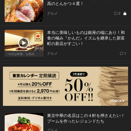
高のとんかつ４選！
グルメ
2
本当に美味しいものは銀座の端にあり！和
食の極み『かんだ』イズムを継承した新富
町の新店がすごい！
Vol.5
グルメ
1
「今日は和食」な気分
東京中華の名店はこの４軒を押さえたい！
ブームを作ったレジェンドたち
グルメ