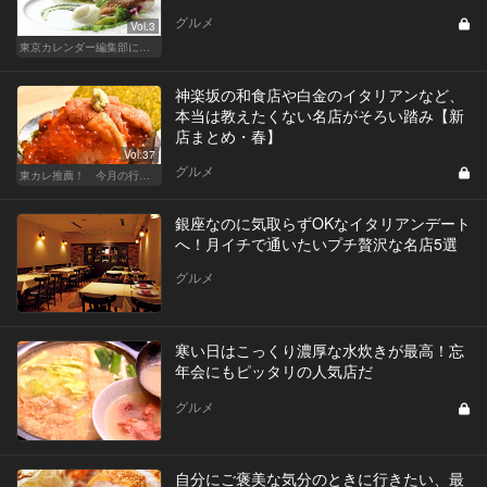
グルメ
Vol.3
東京カレンダー編集部による、恋のレストラン道場
神楽坂の和食店や白金のイタリアンなど、
本当は教えたくない名店がそろい踏み【新
店まとめ・春】
Vol.37
グルメ
東カレ推薦！ 今月の行くべき店
銀座なのに気取らずOKなイタリアンデート
へ！月イチで通いたいプチ贅沢な名店5選
グルメ
寒い日はこっくり濃厚な水炊きが最高！忘
年会にもピッタリの人気店だ
グルメ
自分にご褒美な気分のときに行きたい、最