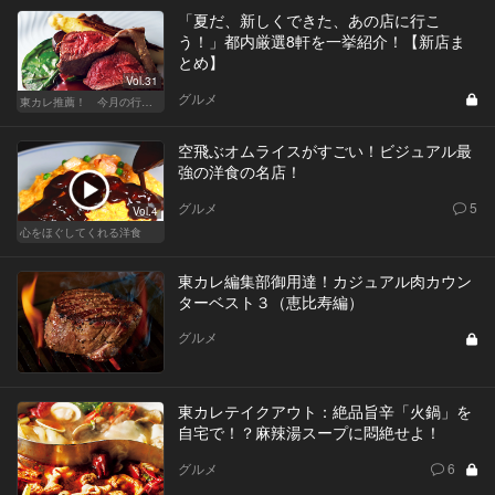
「夏だ、新しくできた、あの店に行こ
う！」都内厳選8軒を一挙紹介！【新店ま
とめ】
Vol.31
グルメ
東カレ推薦！ 今月の行くべき店
空飛ぶオムライスがすごい！ビジュアル最
強の洋食の名店！
グルメ
5
Vol.4
心をほぐしてくれる洋食
東カレ編集部御用達！カジュアル肉カウン
ターベスト３（恵比寿編）
グルメ
東カレテイクアウト：絶品旨辛「火鍋」を
自宅で！？麻辣湯スープに悶絶せよ！
グルメ
6