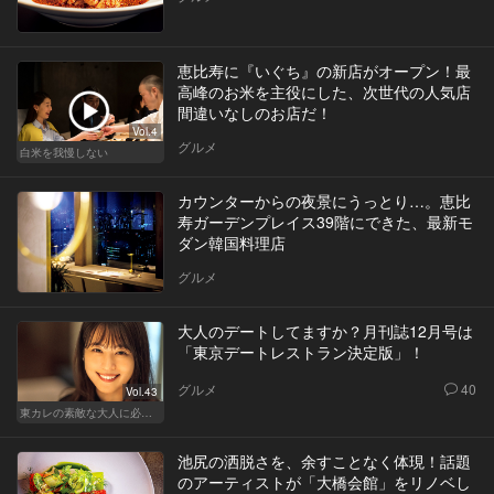
恵比寿に『いぐち』の新店がオープン！最
高峰のお米を主役にした、次世代の人気店
間違いなしのお店だ！
Vol.4
グルメ
白米を我慢しない
カウンターからの夜景にうっとり…。恵比
寿ガーデンプレイス39階にできた、最新モ
ダン韓国料理店
グルメ
大人のデートしてますか？月刊誌12月号は
「東京デートレストラン決定版」！
グルメ
40
Vol.43
東カレの素敵な大人に必要なこと
池尻の洒脱さを、余すことなく体現！話題
のアーティストが「大橋会館」をリノベし