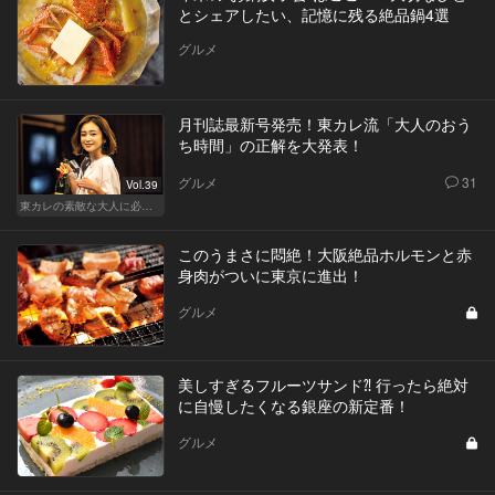
とシェアしたい、記憶に残る絶品鍋4選
グルメ
月刊誌最新号発売！東カレ流「大人のおう
ち時間」の正解を大発表！
グルメ
31
Vol.39
東カレの素敵な大人に必要なこと
このうまさに悶絶！大阪絶品ホルモンと赤
身肉がついに東京に進出！
グルメ
美しすぎるフルーツサンド⁈ 行ったら絶対
に自慢したくなる銀座の新定番！
グルメ