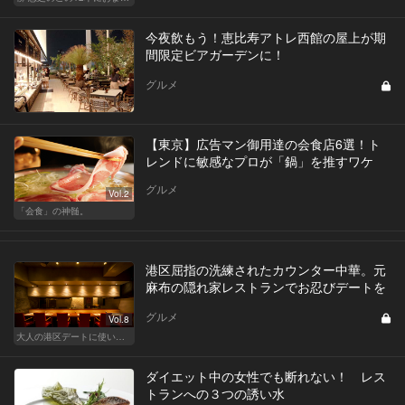
今夜飲もう！恵比寿アトレ西館の屋上が期
間限定ビアガーデンに！
グルメ
【東京】広告マン御用達の会食店6選！ト
レンドに敏感なプロが「鍋」を推すワケ
グルメ
Vol.2
「会食」の神髄。
港区屈指の洗練されたカウンター中華。元
麻布の隠れ家レストランでお忍びデートを
グルメ
Vol.8
大人の港区デートに使いたい、秘密の隠れ家
ダイエット中の女性でも断れない！ レス
トランへの３つの誘い水