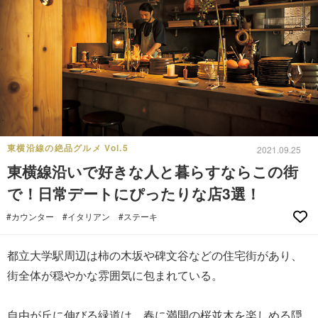
東横沿線の絶品グルメ Vol.5
2021.09.25
東横線沿いで好きな人と暮らすならこの街
で！日常デートにぴったりな店3選！
#カウンター
#イタリアン
#ステーキ
都立大学駅周辺は柿の木坂や碑文谷などの住宅街があり、
街全体が穏やかな雰囲気に包まれている。
自由が丘に伸びる緑道は、春に満開の桜並木を楽しめる隠