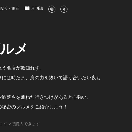
新のグルメ、洗練されたライフスタイル情報
恋活・婚活
月刊誌
グルメ
添う名店が数知れず。
りには時たま、肩の力を抜いて語り合いたい夜も
お洒落さを兼ねた行きつけがあると心強い。
の秘密のグルメをご紹介しよう！
コインで購入できます