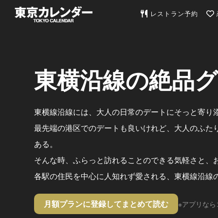
東京カレンダー | 最
レストラン予約
東横沿線の絶品
東横線沿線には、大人の日常のデートにそっと寄り
最先端の港区でのデートも良いけれど、大人のふた
ある。
そんな時、ふらっと訪れることのできる気軽さと、
各駅の住民を中心に人知れず愛される、東横線沿線
月額プランに登録してまとめて読む
※アプリなら