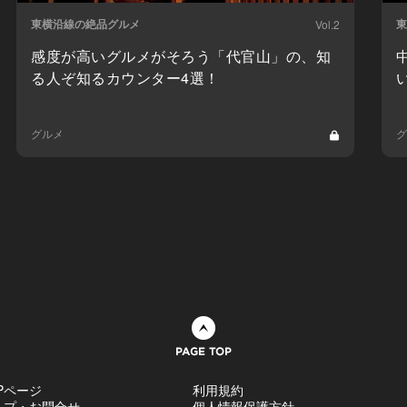
東横沿線の絶品グルメ
東
Vol.2
感度が高いグルメがそろう「代官山」の、知
る人ぞ知るカウンター4選！
グルメ
グ
ページトップへ
Pページ
利用規約
ルプ・お問合せ
個人情報保護方針