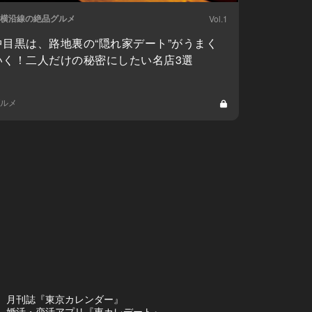
横沿線の絶品グルメ
Vol.1
中目黒は、路地裏の“隠れ家デート”がうまく
いく！二人だけの秘密にしたい名店3選
ルメ
月刊誌『東京カレンダー』
婚活・恋活アプリ『東カレデート』