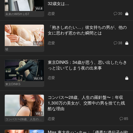
32歳女は…
Vol.8
恋愛
30
未来のWISH LIST
「抱きしめたい…」彼女持ちの男が、他の
女に思わず惹かれた瞬間とは
恋愛
38
Vol.10
嘘
東京DINKS：34歳が思う、思い出したらき
っと泣いてしまう夜の出来事
恋愛
Vol.15
東京DINKS
コンパス〜28歳、人生の羅針盤〜：年収
1,300万の美女が、交際中の男を捨てた残
酷な理由
Vol.1
恋愛
85
コンパス〜28歳、人生の羅針盤〜
Miss 東大生ハンター：「優秀な遺伝子が欲