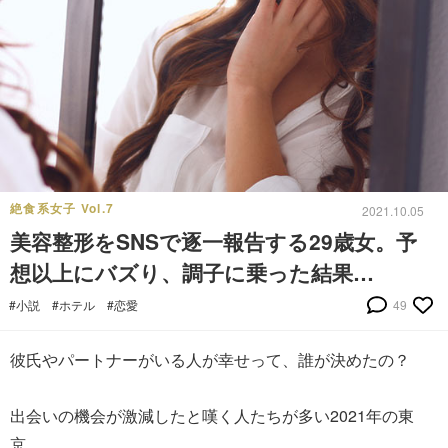
絶食系女子 Vol.7
2021.10.05
美容整形をSNSで逐一報告する29歳女。予
想以上にバズり、調子に乗った結果…
#小説
#ホテル
#恋愛
49
彼氏やパートナーがいる人が幸せって、誰が決めたの？
出会いの機会が激減したと嘆く人たちが多い2021年の東
京。