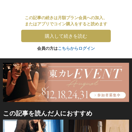
この記事の続きは月額プラン会員への加入、
またはアプリでコイン購入をすると読めます
購入して続きを読む
会員の方は
こちらからログイン
この記事を読んだ人におすすめ