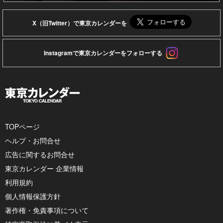
X（旧Twitter）で東京カレンダーを
Instagramで東京カレンダーをフォローする
TOPページ
ヘルプ・お問合せ
広告に関するお問合せ
東京カレンダー 企業情報
利用規約
個人情報保護方針
著作権・免責事項について