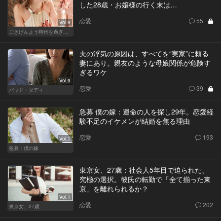
した28歳・お嬢様の行く末は…
恋愛
55
Vol.9
ごきげんよう時代を過ぎても
夫の浮気の原因は、すべてを“実家”に頼る
妻にあり。親友のような母娘関係が危険す
ぎるワケ
Vol.9
恋愛
39
バッド・ダディ
急募 僕の嫁：運命の人を探し29年。恋愛経
験不足のイケメンが結婚を焦る理由
恋愛
193
Vol.1
急募：僕の嫁
東京女、27歳：社会人5年目で迫られた、
究極の選択。彼氏の転勤で「全て揃った東
京」を離れられるか？
Vol.1
恋愛
202
東京女、27歳