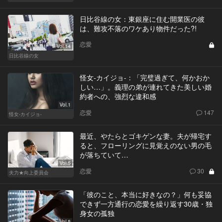
日比谷線の女：東銀座に住む開業医の彼
は、難攻不落のワケあり物件だった?!
恋愛
Vol.14
日比谷線の女
怪女-カイジョ-：「完璧過ぎて、何かおか
しい…」。義理の弟が連れてきた美しい婚
約者への、強烈な違和感
Vol.1
恋愛
147
怪女-カイジョ-
最近、やたらとゴキゲンな妻。夫が帰宅す
ると、フローリングに見覚えのない男の毛
が落ちていて…
Vol.5
恋愛
30
夫力★向上委員会
「彼のこと、本当に好きなの？」何も妥協
できず一方通行の恋愛を繰り返す30歳・独
身女の孤独
Vol.5