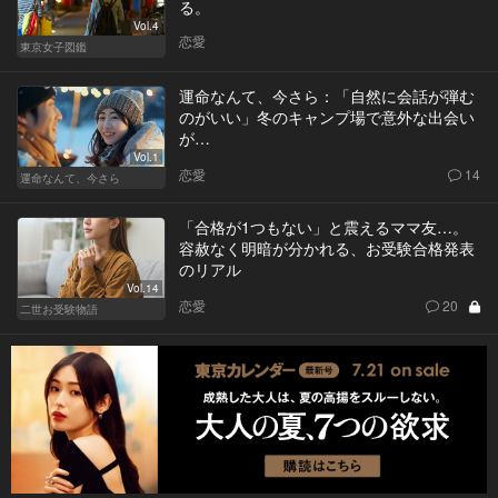
る。
Vol.4
恋愛
東京女子図鑑
運命なんて、今さら：「自然に会話が弾む
のがいい」冬のキャンプ場で意外な出会い
が…
Vol.1
恋愛
14
運命なんて、今さら
「合格が1つもない」と震えるママ友…。
容赦なく明暗が分かれる、お受験合格発表
のリアル
Vol.14
恋愛
20
二世お受験物語