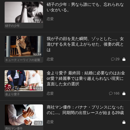
硝子の少年：男なら誰にでも、忘れられな
い女がいる。
恋愛
Vol.1
硝子の少年
我が子の顔を見た瞬間、ゾッとした…。女
遊びする夫を震え上がらせた、後妻の罠と
は
Vol.14
恋愛
29
キューティーワイフの逆襲
金より愛子 最終回：結婚に必要なのはお金
or愛？綺麗事では乗り越えられない現実に
直面した女の選択
Vol.15
恋愛
166
金より愛子
商社マン優作：バナナ・プリンスになった
のに...。同期間の出世レースが始まる29歳
恋愛
Vol.5
商社マン優作