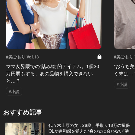
#美ごもり Vol.13
#美ごもり V
ママ友界隈での“踏み絵”的アイテム。1個20
“おうち
万円弱もする、あの品物を購入できない
く末は…
と…？
#小説
#小説
おすすめ記事
代々木上原の女：26歳、手取り18万の損保
OLが違和感を覚えた“身の丈に合わない”港