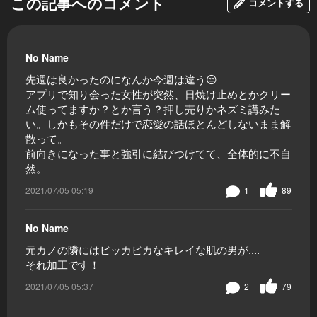
この記事へのコメント
コメントする
No Name
先週は良かったのになんか今週は違う😒
アプリで知り会った女性が突然、日焼け止めとかクリー
ム使ってますか？とか言う？押し売りかネズミ講みた
い。しかもその件だけで恋愛の話ほとんどしないまま解
散って。
前向きになった事と強引に結びつけてて、全体的に不自
然。
2021/07/05 05:19
1
89
No Name
元カノの隣にはピッカピカなキレイな肌の男が....
それ加工です！
2021/07/05 05:37
2
79