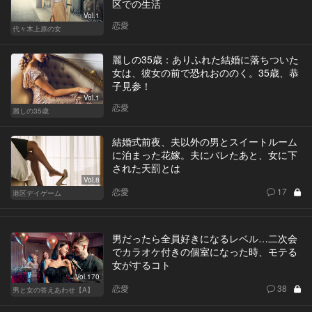
区での生活
Vol.1
恋愛
代々木上原の女
麗しの35歳：ありふれた結婚に落ちついた
女は、彼女の前で恐れおののく。35歳、恭
子見参！
Vol.1
恋愛
麗しの35歳
結婚式前夜、夫以外の男とスイートルーム
に泊まった花嫁。夫にバレたあと、女に下
された天罰とは
Vol.8
恋愛
17
港区デイゲーム
男だったら全員好きになるレベル…二次会
でカラオケ付きの個室になった時、モテる
女がするコト
Vol.170
恋愛
38
男と女の答えあわせ【A】