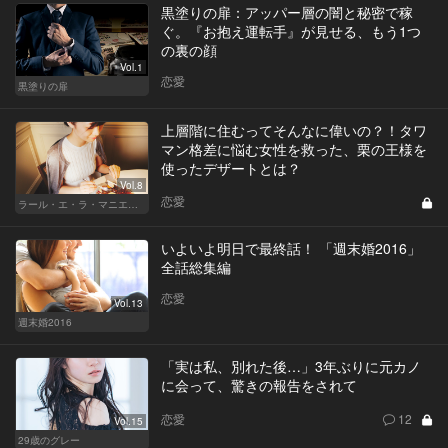
黒塗りの扉：アッパー層の闇と秘密で稼
ぐ。『お抱え運転手』が見せる、もう1つ
の裏の顔
Vol.1
恋愛
黒塗りの扉
上層階に住むってそんなに偉いの？！タワ
マン格差に悩む女性を救った、栗の王様を
使ったデザートとは？
Vol.8
恋愛
ラール・エ・ラ・マニエール
いよいよ明日で最終話！ 「週末婚2016」
全話総集編
恋愛
Vol.13
週末婚2016
「実は私、別れた後…」3年ぶりに元カノ
に会って、驚きの報告をされて
恋愛
12
Vol.15
29歳のグレー