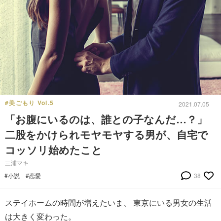
#美ごもり Vol.5
2021.07.05
「お腹にいるのは、誰との子なんだ…？」
二股をかけられモヤモヤする男が、自宅で
コッソリ始めたこと
三浦マキ
#小説
#恋愛
38
ステイホームの時間が増えたいま、 東京にいる男女の生活
は大きく変わった。