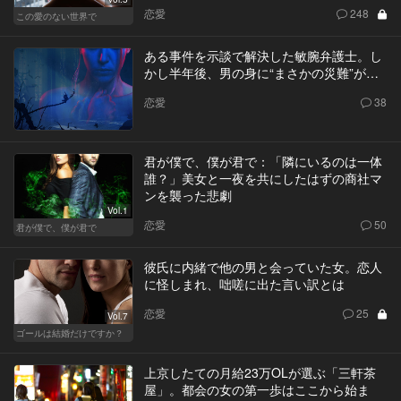
恋愛
248
この愛のない世界で
ある事件を示談で解決した敏腕弁護士。し
かし半年後、男の身に“まさかの災難”が…
恋愛
38
君が僕で、僕が君で：「隣にいるのは一体
誰？」美女と一夜を共にしたはずの商社マ
ンを襲った悲劇
Vol.1
恋愛
50
君が僕で、僕が君で
彼氏に内緒で他の男と会っていた女。恋人
に怪しまれ、咄嗟に出た言い訳とは
恋愛
25
Vol.7
ゴールは結婚だけですか？
上京したての月給23万OLが選ぶ「三軒茶
屋」。都会の女の第一歩はここから始ま