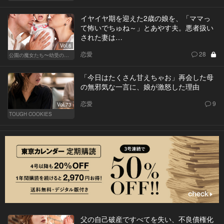
イヤイヤ期を迎えた2歳の娘を、「ママっ
て怖いでちゅね～」とあやす夫。悪者扱い
された妻は…
Vol.6
恋愛
28
公園の魔女たち〜幼受の世界〜
「今日はたくさん甘えちゃお」再会した母
の無邪気な一言に、娘が激怒した理由
恋愛
9
Vol.73
TOUGH COOKIES
父の自己破産ですべてを失い、不良債権化