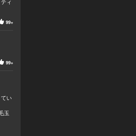
トティ
99+
99+
きてい
毛玉