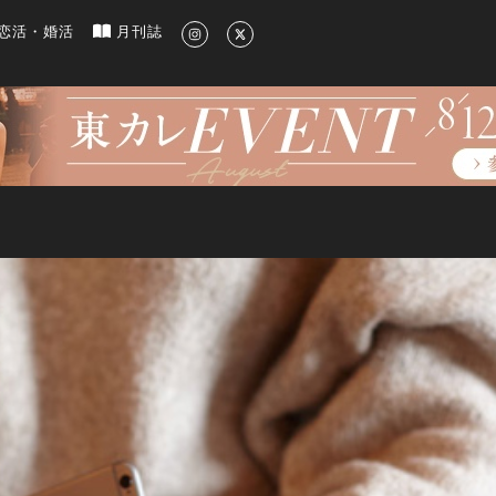
新のグルメ、洗練されたライフスタイル情報
恋活・婚活
月刊誌