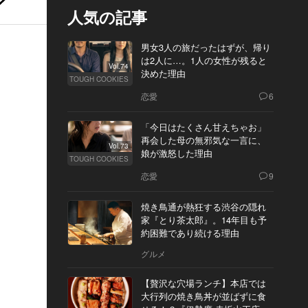
人気の記事
男女3人の旅だったはずが、帰り
は2人に…。1人の女性が残ると
Vol.74
決めた理由
TOUGH COOKIES
恋愛
6
「今日はたくさん甘えちゃお」
再会した母の無邪気な一言に、
Vol.73
娘が激怒した理由
TOUGH COOKIES
恋愛
9
焼き鳥通が熱狂する渋谷の隠れ
家『とり茶太郎』。14年目も予
約困難であり続ける理由
グルメ
【贅沢な穴場ランチ】本店では
大行列の焼き鳥丼が並ばずに食