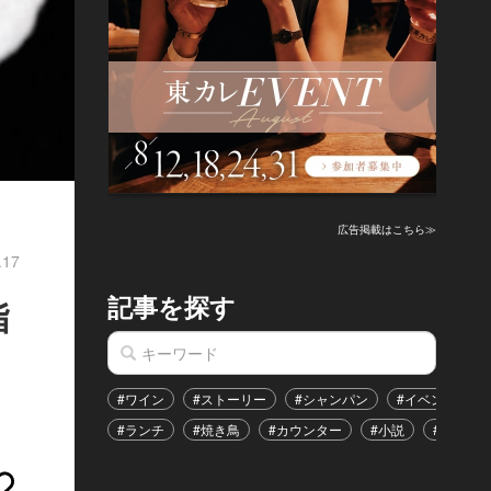
広告掲載はこちら≫
.17
記事を探す
指
#ワイン
#ストーリー
#シャンパン
#イベント
#ランチ
#焼き鳥
#カウンター
#小説
#恋愛