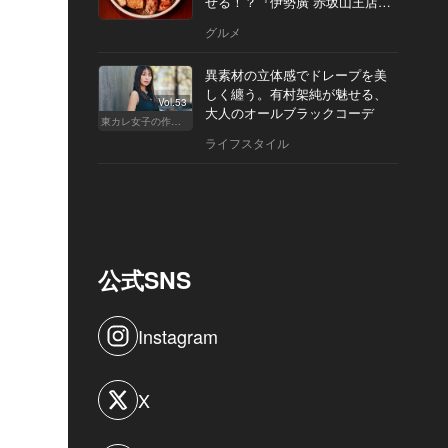
せる！？『伊勢廣 赤坂山王店』
へ
グルメ
異素材の立体感でドレープを美
しく纏う。有村架純が魅せる、
Vol.53
大人のオールブラックコーデ
東カレ女子の作り方
ライフスタイル
公式SNS
Instagram
X