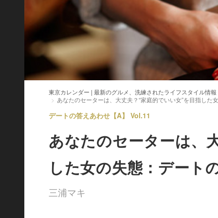
東京カレンダー | 最新のグルメ、洗練されたライフスタイル情報
あなたのセーターは、大丈夫？“家庭的でいい女”を目指した
デートの答えあわせ【A】 Vol.11
あなたのセーターは、大
した女の失態：デート
三浦マキ