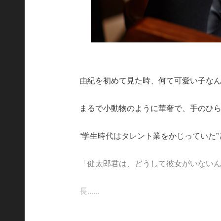
由紀を初めて見た時、何て可愛い子な
まるで小動物のように華奢で、手のひ
“学生時代はタレント業をかじっていた
「健太郎君は、どうして彼女がいない
長......