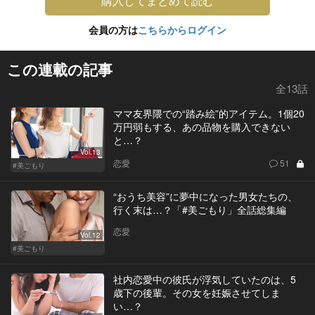
購入してまとめて読む
会員の方は
こちらからログイン
この連載の記事
全13話
ママ友界隈での“踏み絵”的アイテム。1個20
万円弱もする、あの品物を購入できない
と…？
Vol.13
恋愛
51
#美ごもり
“おうち美容”に夢中になった男女たちの、
行く末は…？「#美ごもり」全話総集編
恋愛
Vol.12
#美ごもり
社内恋愛中の彼氏が浮気していたのは、5
歳下の後輩。その女を妊娠させてしま
い…？