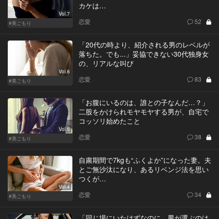
カケは…
Vol.7
恋愛
52
#美ごもり
「20代の時より、紹介される男のレベルが
落ちた。でも...」妥協できない30代独身女
の、リアルな叫び
Vol.6
恋愛
83
#美ごもり
「お腹にいるのは、誰との子なんだ…？」
二股をかけられモヤモヤする男が、自宅で
コッソリ始めたこと
Vol.5
恋愛
38
#美ごもり
自粛期間で7kgも“ふくよか”になった妻。夫
とご無沙汰になり、あるリベンジ法を思い
つくが…
Vol.4
恋愛
34
#美ごもり
「同じ場にいたはずなのに、男が選ぶのは