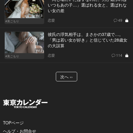
いつもあの子…」選ばれる女と、選ばれな
い女の差
Vol.3
恋愛
49
#美ごもり
彼氏の浮気相手は、まさかの37歳で…。
「男は若い女が好き」と信じていた28歳女
の大誤算
Vol.2
恋愛
114
#美ごもり
次へ ››
TOPページ
ヘルプ・お問合せ