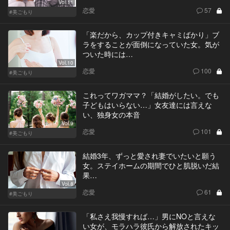
Vol.11
恋愛
57
#美ごもり
「楽だから、カップ付きキャミばかり」ブ
ラをすることが面倒になっていた女。気が
ついた時には…
Vol.10
恋愛
100
#美ごもり
これってワガママ？「結婚がしたい。でも
子どもはいらない…」女友達には言えな
い、独身女の本音
Vol.9
恋愛
101
#美ごもり
結婚3年、ずっと愛され妻でいたいと願う
女。ステイホームの期間でひと肌脱いだ結
果…
Vol.8
恋愛
61
#美ごもり
「私さえ我慢すれば…」男にNOと言えな
い女が、モラハラ彼氏から解放されたキッ