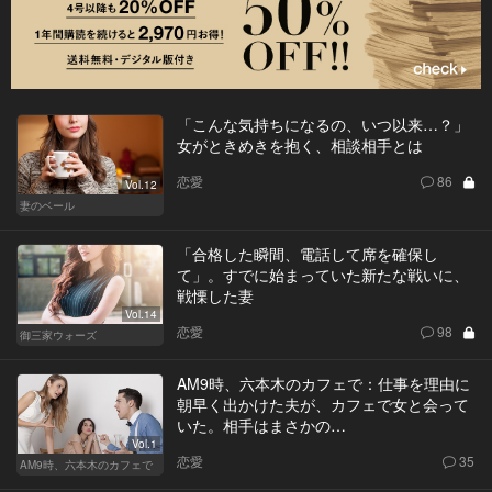
「こんな気持ちになるの、いつ以来…？」
女がときめきを抱く、相談相手とは
恋愛
86
Vol.12
妻のベール
「合格した瞬間、電話して席を確保し
て」。すでに始まっていた新たな戦いに、
戦慄した妻
Vol.14
恋愛
98
御三家ウォーズ
AM9時、六本木のカフェで：仕事を理由に
朝早く出かけた夫が、カフェで女と会って
いた。相手はまさかの…
Vol.1
恋愛
35
AM9時、六本木のカフェで