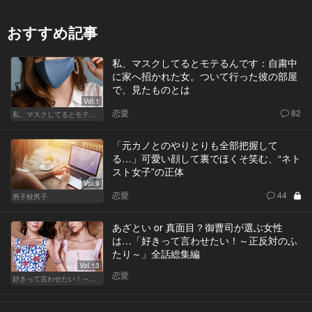
おすすめ記事
私、マスクしてるとモテるんです：自粛中
に家へ招かれた女。ついて行った彼の部屋
で、見たものとは
Vol.1
恋愛
82
私、マスクしてるとモテるんです
「元カノとのやりとりも全部把握して
る…」可愛い顔して裏でほくそ笑む、“ネト
スト女子”の正体
Vol.9
恋愛
44
男子校男子
あざとい or 真面目？御曹司が選ぶ女性
は…「好きって言わせたい！～正反対のふ
たり～」全話総集編
Vol.13
恋愛
好きって言わせたい！～正反対のふたり～