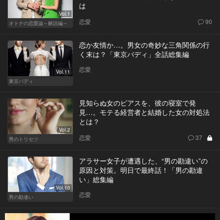
は
Vol.1
恋愛
90
オトナの恋愛論～解説編～
恋か友情か…。男女の奇妙な三角関係の行
く末は？「東京バディ」全話総集編
恋愛
Vol.11
東京バディ
見知らぬ女のピアスを、彼の寝室で発
見…。モテる経営者と結婚した女の対処法
とは？
Vol.2
恋愛
37
男のトリセツ
アラサー女子が遭遇した、“男の勘違い”の
原因と対策。明日で最終話！「男の勘違
い」総集編
Vol.10
恋愛
男の勘違い