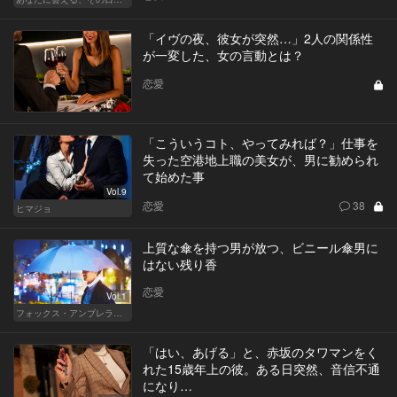
「イヴの夜、彼女が突然…」2人の関係性
が一変した、女の言動とは？
恋愛
「こういうコト、やってみれば？」仕事を
失った空港地上職の美女が、男に勧められ
て始めた事
Vol.9
恋愛
38
ヒマジョ
上質な傘を持つ男が放つ、ビニール傘男に
はない残り香
恋愛
Vol.1
フォックス・アンブレラの男
「はい、あげる」と、赤坂のタワマンをく
れた15歳年上の彼。ある日突然、音信不通
になり…