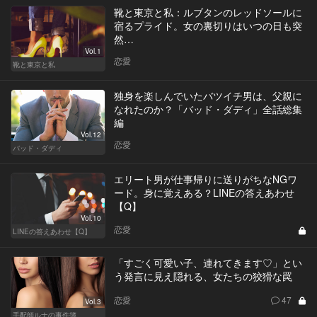
靴と東京と私：ルブタンのレッドソールに
宿るプライド。女の裏切りはいつの日も突
然…
Vol.1
恋愛
靴と東京と私
独身を楽しんでいたバツイチ男は、父親に
なれたのか？「バッド・ダディ」全話総集
編
Vol.12
恋愛
バッド・ダディ
エリート男が仕事帰りに送りがちなNGワ
ード。身に覚えある？LINEの答えあわせ
【Q】
Vol.10
恋愛
LINEの答えあわせ【Q】
「すごく可愛い子、連れてきます♡」とい
う発言に見え隠れる、女たちの狡猾な罠
恋愛
47
Vol.3
手配師ルナの事件簿