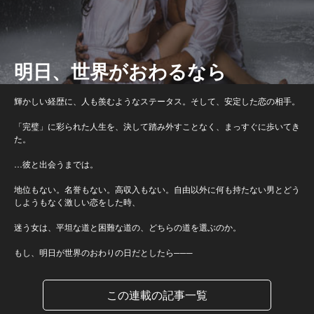
明日、世界がおわるなら
輝かしい経歴に、人も羨むようなステータス。そして、安定した恋の相手。
「完璧」に彩られた人生を、決して踏み外すことなく、まっすぐに歩いてき
た。
…彼と出会うまでは。
地位もない。名誉もない。高収入もない。自由以外に何も持たない男とどう
しようもなく激しい恋をした時、
迷う女は、平坦な道と困難な道の、どちらの道を選ぶのか。
もし、明日が世界のおわりの日だとしたら───
この連載の記事一覧