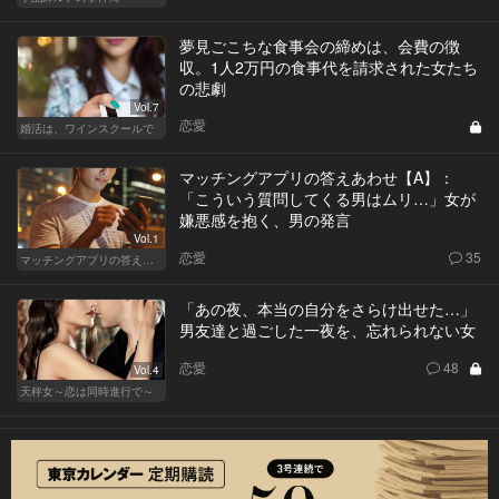
夢見ごこちな食事会の締めは、会費の徴
収。1人2万円の食事代を請求された女たち
の悲劇
Vol.7
恋愛
婚活は、ワインスクールで
マッチングアプリの答えあわせ【A】：
「こういう質問してくる男はムリ…」女が
嫌悪感を抱く、男の発言
Vol.1
恋愛
35
マッチングアプリの答えあわせ【A】
「あの夜、本当の自分をさらけ出せた…」
男友達と過ごした一夜を、忘れられない女
恋愛
48
Vol.4
天秤女～恋は同時進行で～