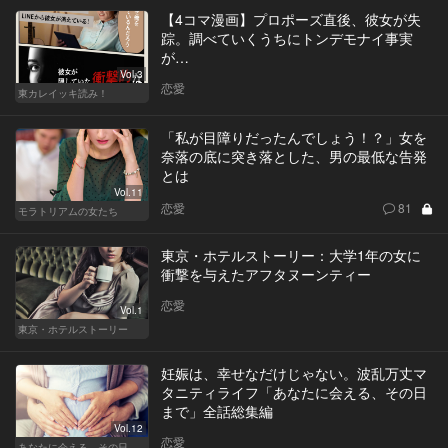
【4コマ漫画】プロポーズ直後、彼女が失
踪。調べていくうちにトンデモナイ事実
が…
Vol.3
恋愛
東カレイッキ読み！
「私が目障りだったんでしょう！？」女を
奈落の底に突き落とした、男の最低な告発
とは
Vol.11
恋愛
81
モラトリアムの女たち
東京・ホテルストーリー：大学1年の女に
衝撃を与えたアフタヌーンティー
恋愛
Vol.1
東京・ホテルストーリー
妊娠は、幸せなだけじゃない。波乱万丈マ
タニティライフ「あなたに会える、その日
まで」全話総集編
Vol.12
恋愛
あなたに会える、その日まで