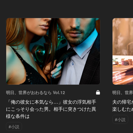
明日、世界がおわるなら Vol.12
明日、世界が
「俺の彼女に本気なら…」彼女の浮気相手
夫の帰宅
にこっそり会った男。相手に突きつけた異
楽しむた
様な条件は
#小説
#小説