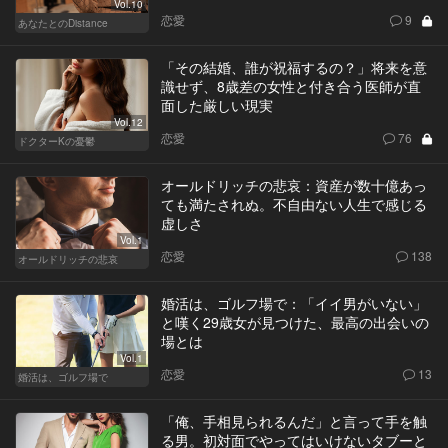
Vol.10
恋愛
9
あなたとのDistance
「その結婚、誰が祝福するの？」将来を意
識せず、8歳差の女性と付き合う医師が直
面した厳しい現実
Vol.12
恋愛
76
ドクターKの憂鬱
オールドリッチの悲哀：資産が数十億あっ
ても満たされぬ。不自由ない人生で感じる
虚しさ
Vol.1
恋愛
138
オールドリッチの悲哀
婚活は、ゴルフ場で：「イイ男がいない」
と嘆く29歳女が見つけた、最高の出会いの
場とは
Vol.1
恋愛
13
婚活は、ゴルフ場で
「俺、手相見られるんだ」と言って手を触
る男。初対面でやってはいけないタブーと