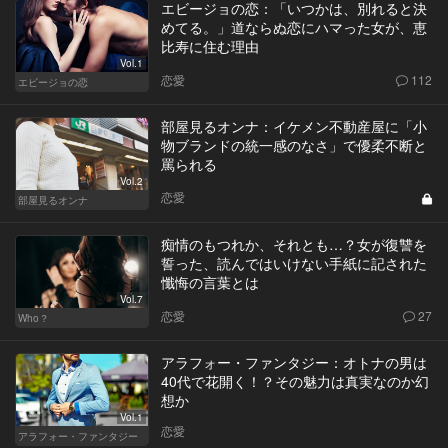
エビージョの恋：「いつかは、別れると決
めてる。」道ならぬ恋にハマった女が、恵
比寿に住む理由
Vol.1
恋愛
112
エビージョの恋
部屋見るオンナ：イケメン不動産屋に「小
物ブランドの統一感のなさ」で優柔不断と
罵られる
Vol.2
恋愛
部屋見るオンナ
痴情のもつれか、それとも…？女が復讐を
誓った、読んではいけない手紙に記された
懺悔の言葉とは
Vol.7
恋愛
27
Who？
アラフォー・ファンタジー：オトナの男は
40代で花開く！？その魅力は真実なのか幻
想か
Vol.1
恋愛
アラフォー・ファンタジー