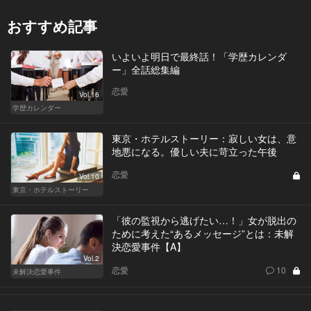
おすすめ記事
いよいよ明日で最終話！「学歴カレンダ
ー」全話総集編
恋愛
Vol.16
学歴カレンダー
東京・ホテルストーリー：寂しい女は、意
地悪になる。優しい夫に苛立った午後
恋愛
Vol.10
東京・ホテルストーリー
「彼の監視から逃げたい…！」女が脱出の
ために考えた“あるメッセージ”とは：未解
決恋愛事件【A】
Vol.2
恋愛
10
未解決恋愛事件