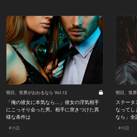
明日、世界がおわるなら Vol.12
明日、世界が
「俺の彼女に本気なら…」彼女の浮気相手
ステータ
にこっそり会った男。相手に突きつけた異
なってし
様な条件は
なら」全
#小説
#小説