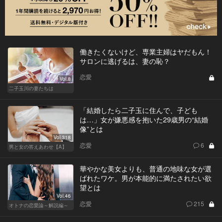
働きたくないけど、専業主婦はヤだもん！
サロンに逃げるは、妻の恥？
恋愛
Vol.8
二子玉川の妻たちは
「結婚したら二子玉に住んで、子ども
は…」女が嫌悪感を抱いた29歳男の“結婚
像”とは
Vol.318
恋愛
6
男と女の答えあわせ【A】
華やかな美女よりも、普通の地味な女が選
ばれたワケ。男が本能的に満たされたい欲
望とは
Vol.46
恋愛
215
オトナの恋愛論～解説編～