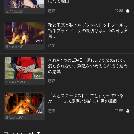
になる理由
Vol.4
恋愛
88
ダメな恋の話
靴と東京と私：ルブタンのレッドソールに
宿るプライド。女の裏切りはいつの日も突
然…
Vol.1
恋愛
靴と東京と私
それも1つのLOVE：優しいだけの彼じゃ、
満たされない。刺激を求める心が招く運命
の悪戯
Vol.1
恋愛
それも1つのLOVE
「金とステータス目当てとわかっている
が･･･」ミス慶應と婚約した男の葛藤
恋愛
55
Vol.3
勝ち組の遠吠え
フォローする