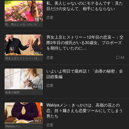
私、美人じゃないのにモテるんです：見た
目だけの女なんて、相手にもならない
恋愛
Vol.1
私、美人じゃないのにモテるんです。
男女上京ヒストリー～12年目の悲哀～：交
際2年目の彼氏がいる30歳女。プロポーズ
を期待していたのに…
Vol.1
恋愛
44
男女上京ヒストリー～12年目の悲哀～
いよいよ明日で最終話！「由香の秘密」全
話総集編
恋愛
Vol.10
由香の秘密
Wakiyaメン：きっかけは、高嶺の花との
恋。担々麺さえも恋愛ツールにしてしまう
男たち
Vol.1
恋愛
Wakiyaメン