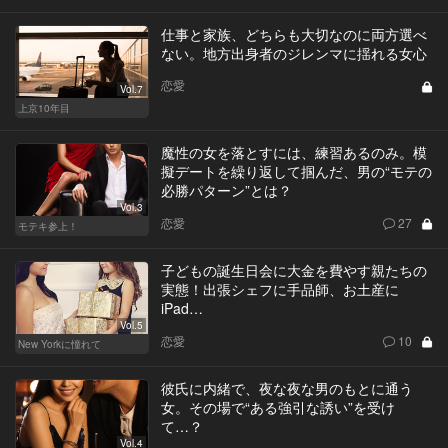
仕事と家族、どちらも大切なのに両方選べ
ない。地方出身者のジレンマに揺れる女心
恋愛
Vol.7
上京10年目
魔性の女を落とすには、練習あるのみ。模
擬デートを繰り返して掴んだ、男の“モテの
必勝パターン”とは？
Vol.3
恋愛
27
モテキ参上！
子どもの誕生日会に大金を費やす親たちの
実態！出張シェフに手品師、お土産に
iPad…
Vol.5
恋愛
10
New Yorkに憧れて
彼氏に内緒で、夜な夜な男のもとに通う
女。その場で“ある強引な誘い”を受け
て…？
Vol.4