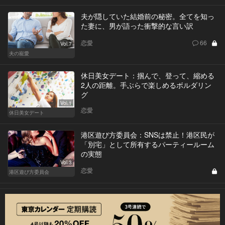
夫が隠していた結婚前の秘密。全てを知っ
た妻に、男が語った衝撃的な言い訳
恋愛
66
Vol.7
夫の寵愛
休日美女デート：掴んで、登って、縮める
2人の距離。手ぶらで楽しめるボルダリン
グ
Vol.1
恋愛
休日美女デート
港区遊び方委員会：SNSは禁止！港区民が
「別宅」として所有するパーティールーム
の実態
Vol.3
恋愛
港区遊び方委員会