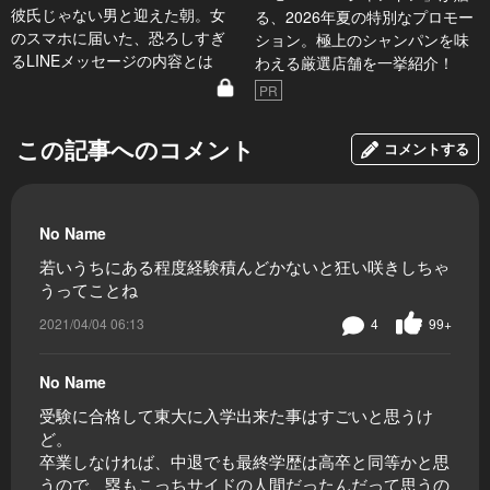
彼氏じゃない男と迎えた朝。女
る、2026年夏の特別なプロモー
のスマホに届いた、恐ろしすぎ
ション。極上のシャンパンを味
るLINEメッセージの内容とは
わえる厳選店舗を一挙紹介！
PR
この記事へのコメント
コメントする
No Name
若いうちにある程度経験積んどかないと狂い咲きしちゃ
うってことね
2021/04/04 06:13
4
99+
No Name
受験に合格して東大に入学出来た事はすごいと思うけ
ど。
卒業しなければ、中退でも最終学歴は高卒と同等かと思
うので、塁もこっちサイドの人間だったんだって思うの