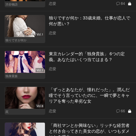
恋愛
84
渋谷物語
独りですが何か：33歳未婚。仕事が恋人で
何が悪い？
恋愛
Vol.1
独りですが何か
東京カレンダー的「独身貴族」 6つの定
義。あなたはいくつ当てはまる？
恋愛
Vol.1
独身貴族
「ずっとあなたが、憧れだった」。潤んだ
瞳でそう言っていたのに、一瞬で夢とキャ
リアを奪った卑劣な女
Vol.8
恋愛
66
罠
「商社マンとか興味ない」リッチな経営者
と付き合ってきた美女の恋が、いつもダメ