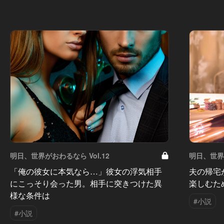
明日、世界がおわるなら Vol.12
明日、世界が
「俺の彼女に本気なら…」彼女の浮気相手
夫の帰宅
にこっそり会った男。相手に突きつけた異
楽しむた
様な条件は
#小説
#小説