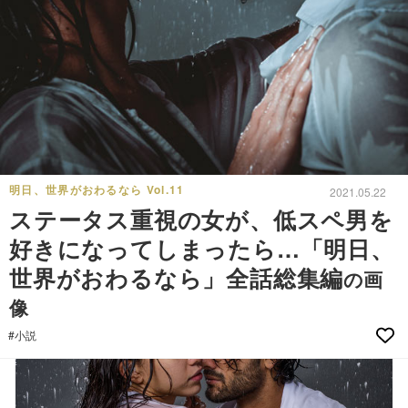
明日、世界がおわるなら Vol.11
2021.05.22
ステータス重視の女が、低スペ男を
好きになってしまったら…「明日、
世界がおわるなら」全話総集編
の画
像
#小説