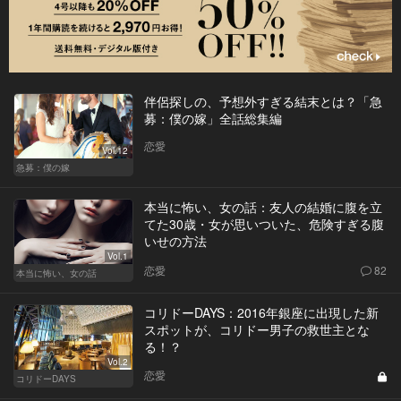
伴侶探しの、予想外すぎる結末とは？「急
募：僕の嫁」全話総集編
恋愛
Vol.12
急募：僕の嫁
本当に怖い、女の話：友人の結婚に腹を立
てた30歳・女が思いついた、危険すぎる腹
いせの方法
Vol.1
恋愛
82
本当に怖い、女の話
コリドーDAYS：2016年銀座に出現した新
スポットが、コリドー男子の救世主とな
る！？
Vol.2
恋愛
コリドーDAYS