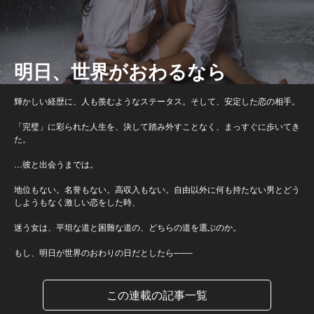
明日、世界がおわるなら
輝かしい経歴に、人も羨むようなステータス。そして、安定した恋の相手。
「完璧」に彩られた人生を、決して踏み外すことなく、まっすぐに歩いてき
た。
…彼と出会うまでは。
地位もない。名誉もない。高収入もない。自由以外に何も持たない男とどう
しようもなく激しい恋をした時、
迷う女は、平坦な道と困難な道の、どちらの道を選ぶのか。
もし、明日が世界のおわりの日だとしたら───
この連載の記事一覧