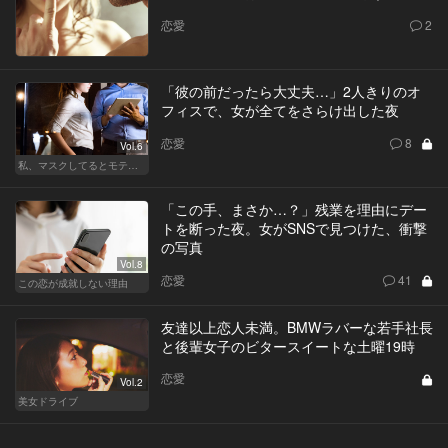
恋愛
2
「彼の前だったら大丈夫…」2人きりのオ
フィスで、女が全てをさらけ出した夜
恋愛
8
Vol.6
私、マスクしてるとモテるんです
「この手、まさか…？」残業を理由にデー
トを断った夜。女がSNSで見つけた、衝撃
の写真
Vol.8
恋愛
41
この恋が成就しない理由
友達以上恋人未満。BMWラバーな若手社長
と後輩女子のビタースイートな土曜19時
恋愛
Vol.2
美女ドライブ