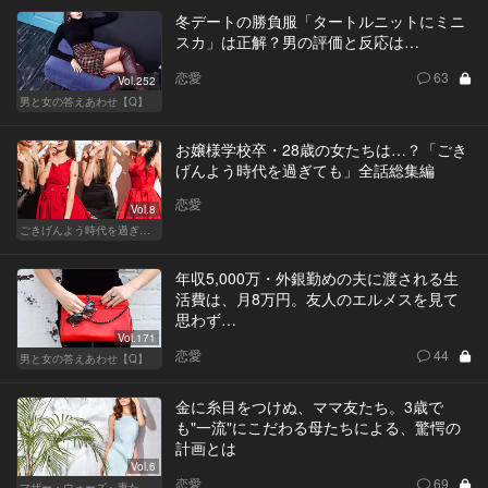
冬デートの勝負服「タートルニットにミニ
スカ」は正解？男の評価と反応は…
恋愛
63
Vol.252
男と女の答えあわせ【Q】
お嬢様学校卒・28歳の女たちは…？「ごき
げんよう時代を過ぎても」全話総集編
恋愛
Vol.8
ごきげんよう時代を過ぎても
年収5,000万・外銀勤めの夫に渡される生
活費は、月8万円。友人のエルメスを見て
思わず…
Vol.171
恋愛
44
男と女の答えあわせ【Q】
金に糸目をつけぬ、ママ友たち。3歳で
も"一流"にこだわる母たちによる、驚愕の
計画とは
Vol.6
恋愛
69
マザー・ウォーズ～妻たちの階級闘争～