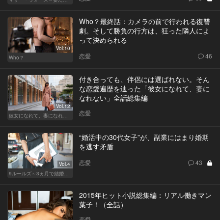
Who？最終話：カメラの前で行われる復讐
劇。そして勝負の行方は、狂った隣人によ
って決められる
Vol.10
恋愛
46
Who？
付き合っても、伴侶には選ばれない。そん
な恋愛遍歴を辿った「彼女になれて、妻に
なれない」全話総集編
Vol.12
恋愛
彼女になれて、妻になれない
“婚活中の30代女子”が、副業にはまり婚期
を逃す矛盾
恋愛
43
Vol.4
9ルールズ～3ヵ月で結婚する方法～
2015年ヒット小説総集編：リアル働きマン
葉子！（全話）
恋愛