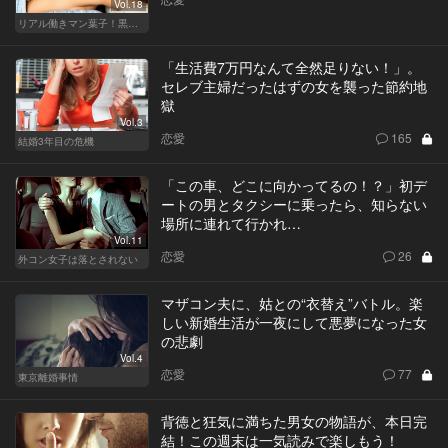
Vol.18
リアル働きマン葉子！黒革の編集手帳 written by 内埜さくら
「生活費7万円なんて全然足りない！」。
セレブ主婦だったはずの女を襲った節約地
獄
Vol.3
恋愛
165
結婚3年目の危機
「この車、どこに向かってるの！？」初デ
ートの男とタクシーに乗ったら、知らない
場所に連れて行かれ…
Vol.11
恋愛
26
外コン女子は落とされない
マザコン夫に、姑との“衣替え”バトル。楽
しい新婚生活が一夜にして悪夢になった女
の悲劇
Vol.4
恋愛
77
東京離婚事情
背徳と狂気に満ちた男女の物語が、本日完
結！この週末は一気読みで楽しもう！