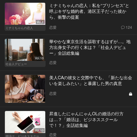
ミナミちゃんの恋人：私を“プリンセス”と
呼ぶキザな婚約者。港区王子だった彼か
ら、衝撃の提案
Vol.1
恋愛
124
ミナミちゃんの恋人
華やかな東京生活を謳歌するはずが…。地
方出身女子の行く末は？「社会人デビュ
ー」全話総集編
Vol.10
恋愛
社会人デビュー
美人CAの彼女と交際中でも、「新たな出会
いを楽しみたい」と暴露した男の真意
恋愛
昇進したにゃんにゃんOLの婚活の行方
は…？「婚活は、ビジネススクール
で！？」全話総集編
Vol.10
恋愛
婚活は、ビジネススクールで！？