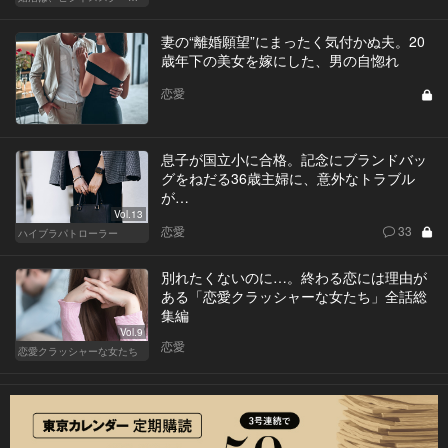
妻の“離婚願望”にまったく気付かぬ夫。20
歳年下の美女を嫁にした、男の自惚れ
恋愛
息子が国立小に合格。記念にブランドバッ
グをねだる36歳主婦に、意外なトラブル
が…
Vol.13
恋愛
33
ハイブラパトローラー
別れたくないのに…。終わる恋には理由が
ある「恋愛クラッシャーな女たち」全話総
集編
Vol.9
恋愛
恋愛クラッシャーな女たち