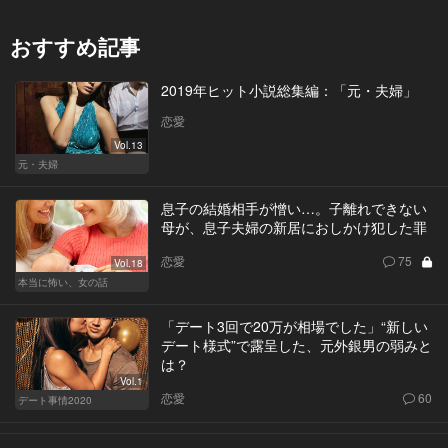
おすすめ記事
2019年ヒット小説総集編：「元・夫婦」
恋愛
Vol.13
元・夫婦
息子の結婚相手が憎い…。子離れできない
母が、息子夫婦の新居におしかけ犯した罪
恋愛
75
Vol.18
本当に怖い、女の話
「デート3回で20万が相場でした」“新しい
デート様式”で露呈した、元外銀男の弱みと
は？
Vol.1
恋愛
60
デート事情2020